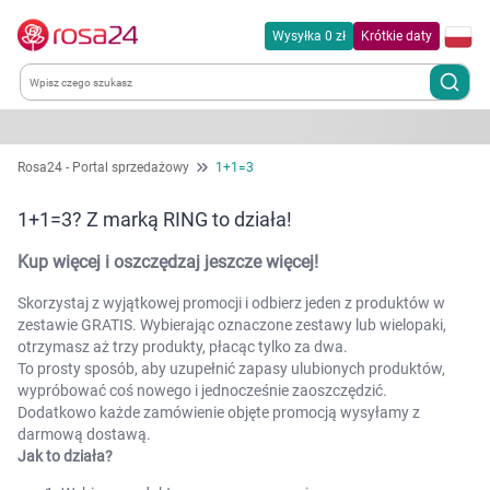
Wysyłka 0 zł
Krótkie daty
Kategorie
Rosa24 - Portal sprzedażowy
1+1=3
Chemia gospodarcza
1+1=3? Z marką RING to działa!
Kup więcej i oszczędzaj jeszcze więcej!
Dla zwierząt
Skorzystaj z wyjątkowej promocji i odbierz jeden z produktów w
Dom i ogród
zestawie GRATIS. Wybierając oznaczone zestawy lub wielopaki,
otrzymasz aż trzy produkty, płacąc tylko za dwa.
To prosty sposób, aby uzupełnić zapasy ulubionych produktów,
Zdrowie
wypróbować coś nowego i jednocześnie zaoszczędzić.
Dodatkowo każde zamówienie objęte promocją wysyłamy z
Kobieta w ciąży i mama
darmową dostawą.
Jak to działa?