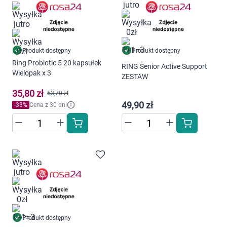
Produkt dostępny
Produkt dostępny
Ring Probiotic 5 20 kapsułek
RING Senior Active Support
Wielopak x 3
ZESTAW
35,80 zł
53,70 zł
49,90 zł
-
33
%
Cena z 30 dni
Produkt dostępny