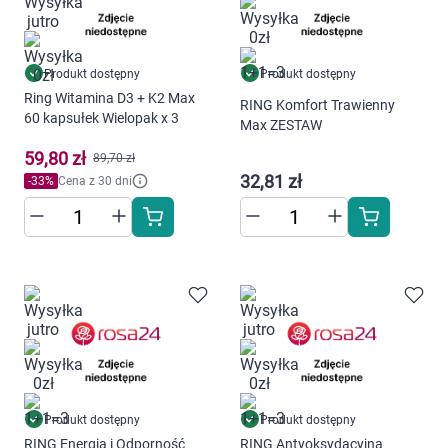
Produkt dostępny
Produkt dostępny
Ring Witamina D3 + K2 Max
RING Komfort Trawienny
60 kapsułek Wielopak x 3
Max ZESTAW
59,80 zł
89,70 zł
32,81 zł
-
33
%
Cena z 30 dni
Produkt dostępny
Produkt dostępny
RING Energia i Odporność
RING Antyoksydacyjna