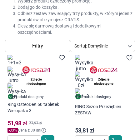
Dziecko
Wybierz produkt oznaczony promocją.
Dodaj go do koszyka.
Odbierz zestaw zawierający trzy produkty, w którym jeden z
Higiena
produktów otrzymujesz GRATIS.
Ciesz się darmową dostawą i dodatkowymi
oszczędnościami.
Kosmetyki
Filtry
Sortuj: Domyślnie
Mężczyzna
Zdrowy styl życia
Zabawki
Produkt dostępny
Produkt dostępny
Sprzęt medyczny
Ring OsteoDeK 60 tabletek
RING Sezon Przeziębień
Wielopak x 3
ZESTAW
Motoryzacja
51,98 zł
77,97 zł
53,81 zł
Grupy produktowe
-
33
%
Cena z 30 dni