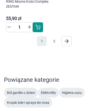
RING Mocne Kości Complex
ZESTAW
55,90 zł
1
2
Powiązane kategorie
Ból gardła u dzieci
Elektrolity
Higiena uszu
Krople żele i spraye do nosa