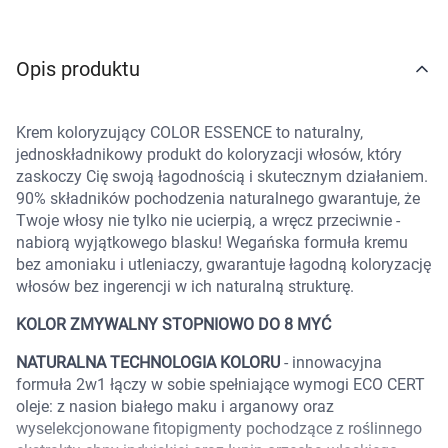
Marki
Opis produktu
Krem koloryzujący COLOR ESSENCE to naturalny,
jednoskładnikowy produkt do koloryzacji włosów, który
zaskoczy Cię swoją łagodnością i skutecznym działaniem.
90% składników pochodzenia naturalnego gwarantuje, że
Twoje włosy nie tylko nie ucierpią, a wręcz przeciwnie -
nabiorą wyjątkowego blasku! Wegańska formuła kremu
bez amoniaku i utleniaczy, gwarantuje łagodną koloryzację
włosów bez ingerencji w ich naturalną strukturę.
KOLOR ZMYWALNY STOPNIOWO DO 8 MYĆ
NATURALNA TECHNOLOGIA KOLORU
- innowacyjna
formuła 2w1 łączy w sobie spełniające wymogi ECO CERT
oleje: z nasion białego maku i arganowy oraz
wyselekcjonowane fitopigmenty pochodzące z roślinnego
Korzystamy z plików cookies w celu