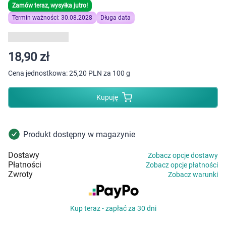
Dziecko
Zamów teraz, wysyłka jutro!
Termin ważności: 30.08.2028
Długa data
Higiena
Kosmetyki
18,90 zł
Cena jednostkowa:
25,20 PLN za 100 g
Mężczyzna
Kupuję
Zdrowy styl życia
Zabawki
Produkt dostępny w magazynie
Dostawy
Zobacz opcje dostawy
Sprzęt medyczny
Płatności
Zobacz opcje płatności
Zwroty
Zobacz warunki
Motoryzacja
Kup teraz - zapłać za 30 dni
Grupy produktowe