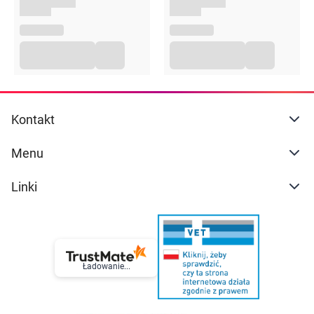
wydłużyć czas aplikacji do 45 minut łącznie.
Intensywność i trwałość koloryzacji zależy od
wyjściowego koloru, rodzaju i kondycji włosów.
Opakowanie
75g
Kontakt
Menu
Linki
Ładowanie...