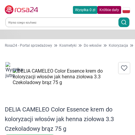
Wysyłka 0 zł
Krótkie daty
Kategorie
Rosa24 - Portal sprzedażowy
Kosmetyki
Do włosów
Koloryzacja
Chemia gospodarcza
Dla zwierząt
Dom i ogród
Zdrowie
DELIA CAMELEO Color Essence krem do
koloryzacji włosów jak henna ziołowa 3.3
Kobieta w ciąży i mama
Czekoladowy brąz 75 g