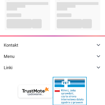
Aby uzyskać intensywniejszy odcień, można
wydłużyć czas aplikacji do 45 minut łącznie.
Intensywność i trwałość koloryzacji zależy od
wyjściowego koloru, rodzaju i kondycji włosów.
Opakowanie
75g
Kontakt
Menu
Linki
Ładowanie...