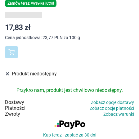
Dziecko
Zamów teraz, wysyłka jutro!
Higiena
17,83 zł
Kosmetyki
Cena jednostkowa:
23,77 PLN za 100 g
Mężczyzna
Zdrowy styl życia
Produkt niedostępny
Zabawki
Przykro nam, produkt jest chwilowo niedostępny.
Sprzęt medyczny
Dostawy
Zobacz opcje dostawy
Płatności
Zobacz opcje płatności
Motoryzacja
Zwroty
Zobacz warunki
Grupy produktowe
Kup teraz - zapłać za 30 dni