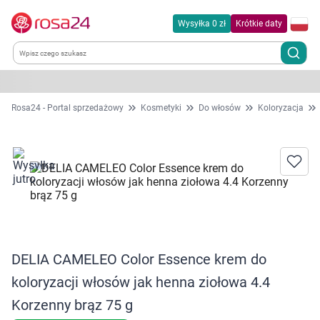
Wysyłka 0 zł
Krótkie daty
Kategorie
Rosa24 - Portal sprzedażowy
Kosmetyki
Do włosów
Koloryzacja
Chemia gospodarcza
Dla zwierząt
Dom i ogród
Zdrowie
DELIA CAMELEO Color Essence krem do
koloryzacji włosów jak henna ziołowa 4.4
Kobieta w ciąży i mama
Korzenny brąz 75 g