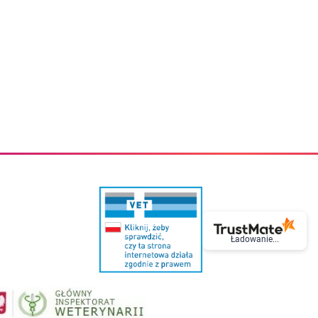
eczki do zębów dla dzieci
Kremy do twarzy
cięce
Kremy przeciwzmarszczkowe
i
Kremy na noc
ory i akcesoria
Cera mieszana tłusta trądzikowa
i i akcesoria
Cera sucha
Smoczki uspokajające dla dzieci i niemowlaków
Cera naczynkowa
Akcesoria do smoczków
Cera wrażliwa i atopowa
 i tekstylia dla dzieci
Na dzień
Otulacze
Na dzień i na noc
Prześcieradła, podkłady
Mgiełki do twarzy
ria do kąpieli
Olejki do twarzy
i
Paski i plastry oczyszczające
nie dzieci
Preparaty punktowe
Szczoteczki i akcesoria do mycia butelek dla dzieci i niemow
Serum do twarzy
Termosy dla dzieci i niemowląt
Wody termalne
Śniadaniowki dla dzieci i niemowląt
Korean Beauty
Sterylizatory do butelek dla dzieci i niemowląt
Do rzęs i brwi
Ładowanie...
Butelki dla dzieci
Kosmetyki do makijażu oczu
Akcesoria do butelek i kubków
Tusze do rzęs
Kubki dla dzieci
Kredki do oczu
Podgrzewacze
Eyelinery
Przechowywanie mleka
Cienie do powiek
Śliniaki
Artykuły kosmetyczne