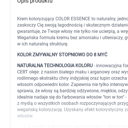
Opis produktu
Zabawki
Zwierzęta gospodarskie
Akwarystyka
Krem koloryzujący COLOR ESSENCE to naturalny, jednos
zaskoczy Cię swoją łagodnością i skutecznym działan
gwarantuje, że Twoje włosy nie tylko nie ucierpią, a w
Wegańska formuła kremu bez amoniaku i utleniaczy, gw
w ich naturalną strukturę.
KOLOR ZMYWALNY STOPNIOWO DO 8 MYĆ
NATURALNA TECHNOLOGIA KOLORU
- innowacyjna fo
CERT oleje: z nasion białego maku i arganowy oraz w
roślinnego ekstraktu chny indyjskiej oraz łupin orzech
włosom odpowiedni kolor. Zapewnia nie tylko intensyw
sprawia, że włosy są bardziej odżywione, miękkie, odz
idealnie nadaje się do farbowania włosów "ton w ton" 
z myślą o wszystkich osobach rozpoczynających przyg
wegańską koloryzację. Uzyskany efekt kolorystyczny 
włosów.
Łagodna koloryzacja - bez amoniaku i utleniaczy