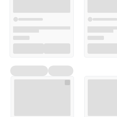
Intensywność i trwałość koloryzacji zależy od wy
Opakowanie
75g