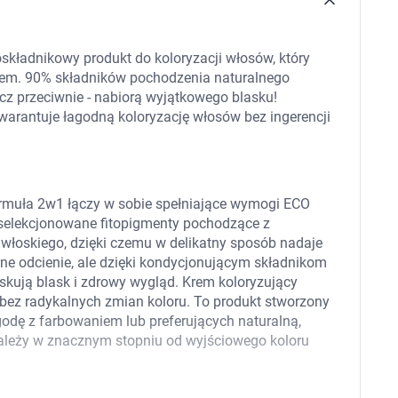
 dla psa i kota
Leki na chrypkę
Witaminy i minerały
Witaminy
kładnikowy produkt do koloryzacji włosów, który
Leki i suplementy z witaminą A
Witami
iem. 90% składników pochodzenia naturalnego
Leki i suplementy z witaminą A+E
Witaminy ADEK A + D + E + K
ręcz przeciwnie - nabiorą wyjątkowego blasku!
Leki i suplementy z witaminą B1
arantuje łagodną koloryzację włosów bez ingerencji
Leki i suplementy z witaminą B2
Leki i suplementy z witaminą B3
Leki i suplementy z witaminą B6
Leki i suplementy z witaminą B9 kwas
Ak
Leki i suplementy z witaminą B12
Wk
rmuła 2w1 łączy w sobie spełniające wymogi ECO
Leki i suplementy z witaminą B comp
Układ
Ni
yselekcjonowane fitopigmenty pochodzące z
Leki i suplementy z witaminą C
a włoskiego, dzięki czemu w delikatny sposób nadaje
Leki i suplementy z witaminą D
ne odcienie, ale dzięki kondycjonującym składnikom
Leki i suplementy z witaminą E
Leki i suplementy z witaminą K
yskują blask i zdrowy wygląd. Krem koloryzujący
Leki i suplementy z witaminami K+D
- bez radykalnych zmian koloru. To produkt stworzony
Biotyna
odę z farbowaniem lub preferujących naturalną,
Pozostałe witaminy
Katar
Ma
zależy w znacznym stopniu od wyjściowego koloru
Leki i suplementy z witaminą B5
Minerały w tabletkach i płynie
Tabletki i preparaty z chromem