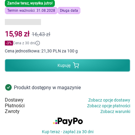
Dziecko
Zamów teraz, wysyłka jutro!
Termin ważności: 31.08.2028
Długa data
Higiena
Kosmetyki
15,98 zł
16,43 zł
-
3
%
Cena z 30 dni
Mężczyzna
Cena jednostkowa:
21,30 PLN za 100 g
Zdrowy styl życia
Kupuję
Zabawki
Produkt dostępny w magazynie
Sprzęt medyczny
Dostawy
Zobacz opcje dostawy
Płatności
Zobacz opcje płatności
Motoryzacja
Zwroty
Zobacz warunki
Grupy produktowe
Kup teraz - zapłać za 30 dni