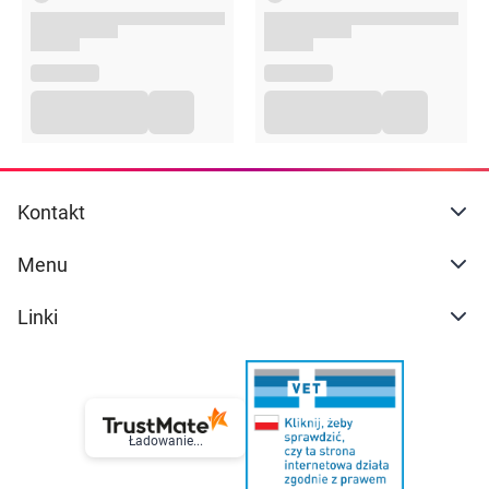
wydłużyć czas aplikacji do 45 minut łącznie.
Intensywność i trwałość koloryzacji zależy od
wyjściowego koloru, rodzaju i kondycji włosów.
Opakowanie
75g
Kontakt
Menu
Linki
Ładowanie...