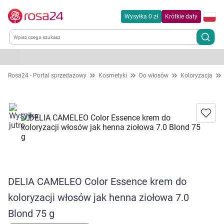
Wysyłka 0 zł
Krótkie daty
Kategorie
Rosa24 - Portal sprzedażowy
Kosmetyki
Do włosów
Koloryzacja
Chemia gospodarcza
Dla zwierząt
Dom i ogród
Zdrowie
DELIA CAMELEO Color Essence krem do
koloryzacji włosów jak henna ziołowa 7.0
Kobieta w ciąży i mama
Blond 75 g