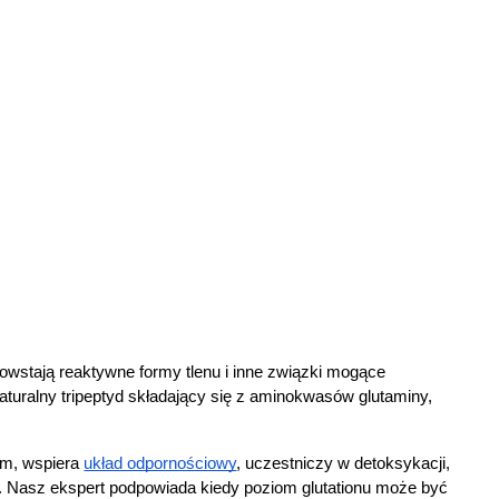
wstają reaktywne formy tlenu i inne związki mogące 
turalny tripeptyd składający się z aminokwasów glutaminy, 
ym, wspiera 
układ odpornościowy
, uczestniczy w detoksykacji, 
k. Nasz ekspert podpowiada kiedy poziom glutationu może być 