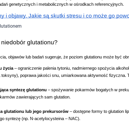
adań genetycznych i metabolicznych w ośrodkach referencyjnych.
ny i objawy. Jakie są skutki stresu i co może go p
 niedobór glutationu?
 życia, objawów lub badań sugeruje, że poziom glutationu może być o
u życia
 – ograniczenie palenia tytoniu, nadmiernego spożycia alkoho
 toksyny), poprawa jakości snu, umiarkowana aktywność fizyczna. Te 
jąca syntezę glutationu
 – spożywanie pokarmów bogatych w prekur
karmów zawierających sam glutation.
a glutationu lub jego prekursorów
 – dostępne formy to glutation 
ego syntezę (np. N‑acetylocysteina – NAC).