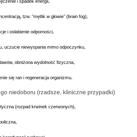
ęczenie i spadek energii,
ncentracją, tzw. "mętlik w głowie" (brain fog),
cje i osłabienie odporności,
u, uczucie niewyspania mimo odpoczynku,
 stawów, obniżona wydolność fizyczna,
enie się ran i regeneracja organizmu.
go niedoboru (rzadsze, kliniczne przypadki)
tyczna (rozpad krwinek czerwonych),
orzystamy z plików cookies w celu dostosowania zawartości
oliczna,
erwisu do Twoich preferencji. Więcej informacji znajdziesz w
aszej
polityce prywatności
. Możesz określić warunki