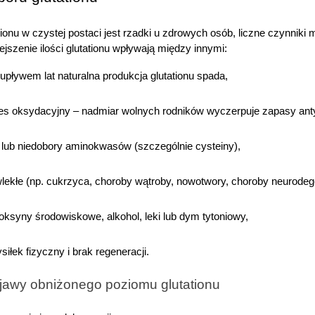
ionu w czystej postaci jest rzadki u zdrowych osób, liczne czynniki
jszenie ilości glutationu wpływają między innymi:
upływem lat naturalna produkcja glutationu spada,
res oksydacyjny – nadmiar wolnych rodników wyczerpuje zapasy an
 lub niedobory aminokwasów (szczególnie cysteiny),
lekłe (np. cukrzyca, choroby wątroby, nowotwory, choroby neurodeg
oksyny środowiskowe, alkohol, leki lub dym tytoniowy,
iłek fizyczny i brak regeneracji.
jawy obniżonego poziomu glutationu