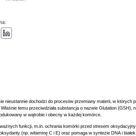
 na
:
 nieustannie dochodzi do procesów przemiany materii, w których po
Właśnie temu przeciwdziała substancja o nazwie Glutation (GSH), na
 produkowany w wątrobie i obecny w każdej komórce.
le ważnych funkcji, m.in. ochrania komórki przed stresem oksydacyjn
yoksydanty (np. witaminę C i E) oraz pomaga w syntezie DNA i białe