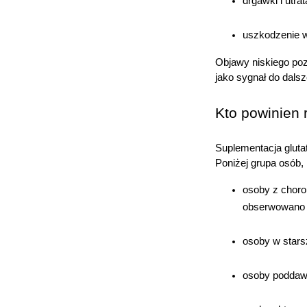
drgawki i utra
p
p
w
uszkodzenie w
Objawy niskiego poz
jako sygnał do dals
U
Kto powinien 
Suplementacja gluta
Poniżej grupa osób,
osoby z choro
obserwowano p
osoby w stars
osoby poddawa