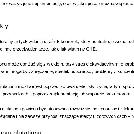
ien rozważyć jego suplementację, oraz w jaki sposób można wspierać 
kty
aturalny antyoksydant i strażnik komórek, który neutralizuje wolne 
e inne przeciwutleniacze, takie jak witaminy C i E.
ionu może obniżać się z wiekiem, przy stresie oksydacyjnym, chorob
wami mogą być zmęczenie, spadek odporności, problemy z koncentrac
lutationu możliwe jest poprzez zdrową dietę i styl życia, w tym spo
 przypadkach – poprzez suplementację lub wsparcie prekursorami, t
 glutationu powinna być stosowana rozważnie, po konsultacji z lek
pożądane i nie zawsze przynosi znaczące efekty u zdrowych osób – ni
oru glutationu