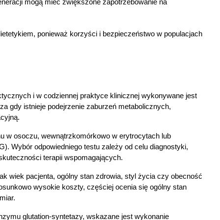
generacji mogą mieć zwiększone zapotrzebowanie na 
ietetykiem, ponieważ korzyści i bezpieczeństwo w populacjach 
tycznych i w codziennej praktyce klinicznej wykonywane jest 
 gdy istnieje podejrzenie zaburzeń metabolicznych, 
cyjną.
ionu w osoczu, wewnątrzkomórkowo w erytrocytach lub 
). Wybór odpowiedniego testu zależy od celu diagnostyki, 
a skuteczności terapii wspomagających.
k wiek pacjenta, ogólny stan zdrowia, styl życia czy obecność 
osunkowo wysokie koszty, częściej ocenia się ogólny stan 
miar.
nzymu glutation-syntetazy, wskazane jest wykonanie 