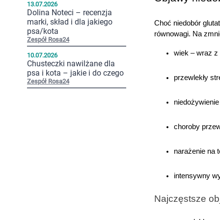
13.07.2026
Dolina Noteci – recenzja
marki, skład i dla jakiego
Choć niedobór glutat
psa/kota
równowagi. Na zmnie
Zespół Rosa24
wiek – wraz z 
10.07.2026
Chusteczki nawilżane dla
psa i kota – jakie i do czego
przewlekły st
Zespół Rosa24
niedożywienie
choroby przew
narażenie na t
intensywny wys
Najczęstsze ob