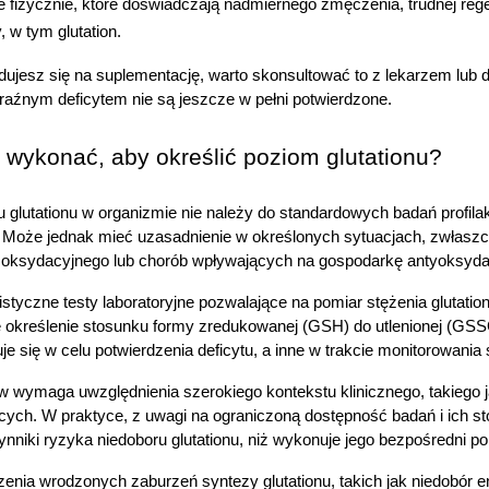
 fizycznie, które doświadczają nadmiernego zmęczenia, trudnej re
 w tym glutation. 
ujesz się na suplementację, warto skonsultować to z lekarzem lub d
yraźnym deficytem nie są jeszcze w pełni potwierdzone.
 wykonać, aby określić poziom glutationu?
glutationu w organizmie nie należy do standardowych badań profilak
Może jednak mieć uzasadnienie w określonych sytuacjach, zwłaszcza
u oksydacyjnego lub chorób wpływających na gospodarkę antyoksyda
istyczne testy laboratoryjne pozwalające na pomiar stężenia glutat
e określenie stosunku formy zredukowanej (GSH) do utlenionej (GSSG
je się w celu potwierdzenia deficytu, a inne w trakcie monitorowani
w wymaga uwzględnienia szerokiego kontekstu klinicznego, takiego ja
ących. W praktyce, z uwagi na ograniczoną dostępność badań i ich st
ynniki ryzyka niedoboru glutationu, niż wykonuje jego bezpośredni po
enia wrodzonych zaburzeń syntezy glutationu, takich jak niedobór e