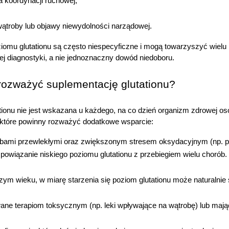
ta koordynacji ruchowej,
rzechowywania lub dostępu do cookies poprzez kliknięcie
rzycisku "Ustawienia" lub możesz zaakceptować ustawienia
szystkich cookies klikając AKCEPTUJĘ WSZYSTKIE
ątroby lub objawy niewydolności narządowej.
iomu glutationu są często niespecyficzne i mogą towarzyszyć wielu
zej diagnostyki, a nie jednoznaczny dowód niedoboru.
stawienia
AKCEPTUJĘ WSZYSTK
rozważyć suplementację glutationu?
tionu nie jest wskazana u każdego, na co dzień organizm zdrowej os
 które powinny rozważyć dodatkowe wsparcie:
bami przewlekłymi oraz zwiększonym stresem oksydacyjnym (np. prz
owiązanie niskiego poziomu glutationu z przebiegiem wielu chorób.
zym wieku, w miarę starzenia się poziom glutationu może naturalnie
ne terapiom toksycznym (np. leki wpływające na wątrobę) lub maj