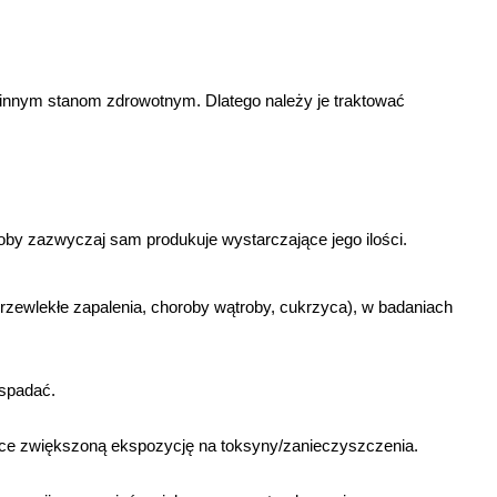
 innym stanom zdrowotnym. Dlatego należy je traktować 
IE
oby zazwyczaj sam produkuje wystarczające jego ilości. 
ewlekłe zapalenia, choroby wątroby, cukrzyca), w badaniach 
 spadać.
ące zwiększoną ekspozycję na toksyny/zanieczyszczenia.