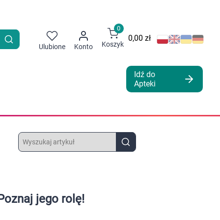
0
0,00 zł
Koszyk
Ulubione
Konto
Idź do
Apteki
Poznaj jego rolę!