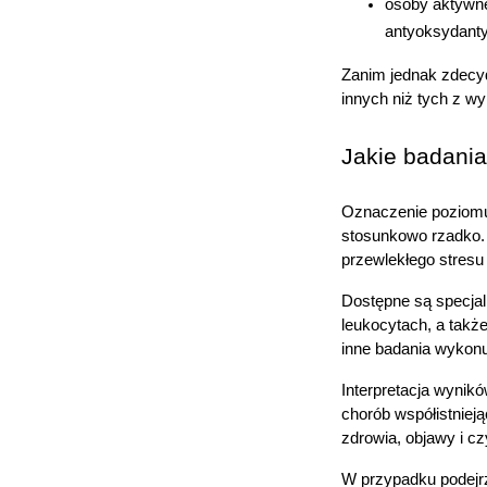
osoby aktywne
antyoksydanty,
Zanim jednak zdecyd
innych niż tych z w
Jakie badania
Oznaczenie poziomu 
stosunkowo rzadko. 
przewlekłego stres
Dostępne są specjal
leukocytach, a takż
inne badania wykonu
Interpretacja wynikó
chorób współistniej
zdrowia, objawy i cz
W przypadku podejrz