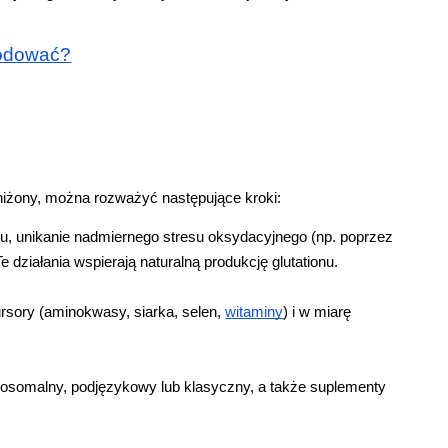
owodować?
bniżony, można rozważyć następujące kroki:
lu, unikanie nadmiernego stresu oksydacyjnego (np. poprzez 
działania wspierają naturalną produkcję glutationu.
sory (aminokwasy, siarka, selen, 
witaminy
) i w miarę 
liposomalny, podjęzykowy lub klasyczny, a także suplementy 