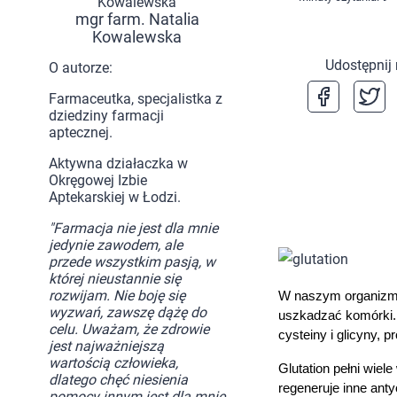
mgr farm. Natalia
Kowalewska
Udostępnij
O autorze:
Farmaceutka, specjalistka z
dziedziny farmacji
aptecznej.
Aktywna działaczka w
Okręgowej Izbie
Aptekarskiej w Łodzi.
"Farmacja nie jest dla mnie
jedynie zawodem, ale
przede wszystkim pasją, w
której nieustannie się
rozwijam. Nie boję się
W naszym organizmie
wyzwań, zawszę dążę do
uszkadzać komórki. 
celu. Uważam, że zdrowie
cysteiny i glicyny,
jest najważniejszą
wartością człowieka,
Glutation pełni wie
dlatego chęć niesienia
regeneruje inne ant
pomocy innym jest dla mnie