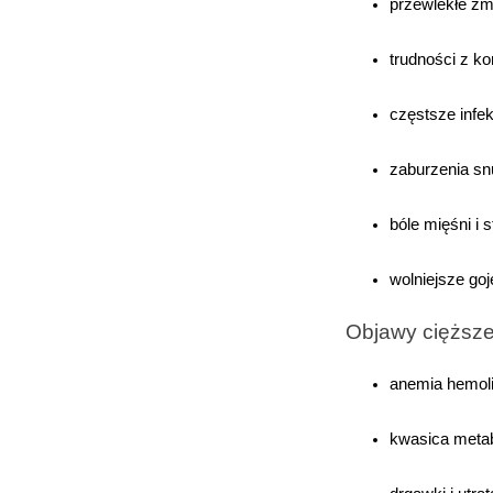
przewlekłe zm
trudności z ko
częstsze infek
zaburzenia sn
bóle mięśni i
wolniejsze goj
Objawy cięższe
anemia hemoli
K
kwasica metab
s
n