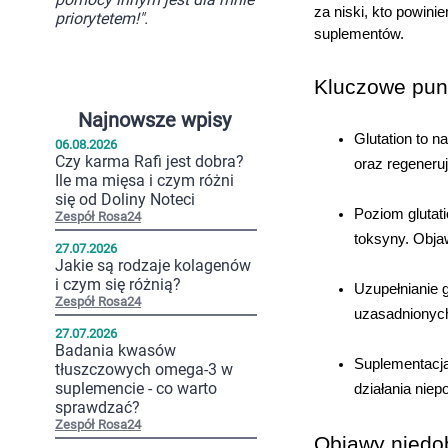
za niski, kto powin
priorytetem!".
suplementów.
Kluczowe pun
Najnowsze wpisy
Glutation to n
06.08.2026
Czy karma Rafi jest dobra?
oraz regeneruj
Ile ma mięsa i czym różni
się od Doliny Noteci
Poziom glutat
Zespół Rosa24
toksyny. Obja
27.07.2026
Jakie są rodzaje kolagenów
i czym się różnią?
Uzupełnianie g
Zespół Rosa24
uzasadnionych
27.07.2026
Badania kwasów
Suplementacja
tłuszczowych omega-3 w
suplemencie - co warto
działania nie
sprawdzać?
Zespół Rosa24
Objawy niedob