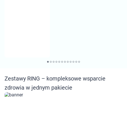
Dziecko
Higiena
Kosmetyki
Mężczyzna
Zdrowy styl życia
Zabawki
Zestawy RING – kompleksowe wsparcie
zdrowia w jednym pakiecie
Sprzęt medyczny
Motoryzacja
Grupy produktowe