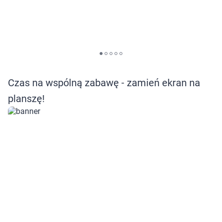
Czas na wspólną zabawę - zamień ekran na
planszę!
Korzystamy z plików cookies w celu
dostosowania zawartości serwisu do Twoich
preferencji. Więcej informacji znajdziesz w
naszej
polityce prywatności
. Możesz określić