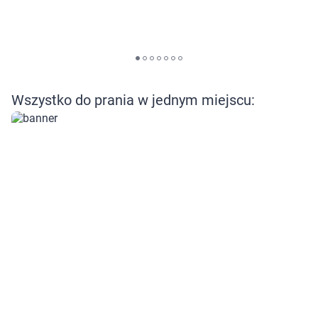
warunki przechowywania lub dostępu do
cookies poprzez kliknięcie przycisku
"Ustawienia" lub możesz zaakceptować
ustawienia wszystkich cookies klikając
AKCEPTUJĘ WSZYSTKIE
Wszystko do prania w jednym miejscu:
AKCEPTUJĘ WSZYSTKIE
Ustawienia