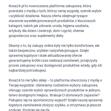
Rosa24.pl to nowoczesna platforma zakupowa, która
powstała z myślą o tych, którzy cenią wygodę, szeroki wybór
i szybkość działania. Nasza oferta obejmuje tysiące
starannie wyselekcjonowanych produktów z kluczowych
kategorii, takich jak zdrowie, uroda, higiena osobista,
artykuły dla dzieci i zwierząt, dom i ogród, chemia
gospodarcza oraz suplementy diety.
Dbamy o to, by zakupy online były nie tylko komfortowe, ale
także bezpieczne, szybkie i satysfakcjonujące. Dzięki
sprawnej logistyce i stale aktualizowanej ofercie
gwarantujemy krótki czas realizacji zamówień, przejrzysty
proces zakupowy oraz dostępność produktów wtedy, gdy ich
najbardziej potrzebujesz.
Rosa24 to nie tylko sklep – to platforma stworzona z myślą o
Twojej wygodzie. Ułatwiamy codzienne wybory zakupowe,
oferując szeroki wybór sprawdzonych produktów w jednym,
łatwo dostępnym miejscu. Brakuje Ci domowych zapasów?
Pakujesz się na spontaniczny wyjazd? Dzięki naszej sprawnej
logistyce zamówienie złożysz szybko, a otrzymasz je jeszcze
szybciej. Prościej się nie da.