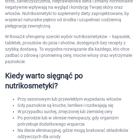
stres, zanieczyszczenia, nieprawidłowa dieta i zmiany hormonalne
negatywnie wpływają na wygląd i kondycję Twojej skóry oraz
włosów. Nutrikosmetyki to suplementy diety zaprojektowane, by
wspierać naturalne piękno od środka i uzupełniać codzienną
pielęgnację zewnętrzną.
W Rosa24 oferujemy szeroki wybór nutrikosmetyków – kapsułek,
tabletek, proszków do picia i shotów, dostępnych bez recepty z
szybką dostawą. To wygodne rozwiązanie dla każdego, kto chce
zadbać o zdrową i promienną cerę, mocne włosy oraz wytrzymałe
paznokcie.
Kiedy warto sięgnąć po
nutrikosmetyki?
Przy sezonowym lub przewlekłym wypadaniu włosów
Gdy paznokcie są kruche, łamliwe i rozdwajają się
W przypadku suchej, zmęczonej lub ziemistej cery
Po porodzie lub w okresie menopauzy, gdy organizm
potrzebuje dodatkowego wsparcia
Na diecie eliminacyjnej, gdzie mogą brakować składników
odżywczych dla urody