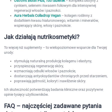
OstroVit Biotin Plus, 100 tabletek
– kompleks biotyny z
cynkiem, selenem i kwasem foliowym dla intensywnej
regeneracji włosów i paznokci.
Aura Herbals Colladrop Vegan
– kolagen roślinny z
dodatkiem kwasu hialuronowego, witamin i minerałów,
wspierający skórę, włosy i paznokcie.
Jak działają nutrikosmetyki?
To więcej niż suplementy – to wielopoziomowe wsparcie dla Twojej
urody:
stymulują naturalną produkcję kolagenu i elastyny,
przyspieszają regenerację skóry,
wzmacniają cebulki włosów i paznokcie,
dostarczają antyoksydantów chroniących przed starzeniem,
poprawiają jędrność, koloryt i nawilżenie skóry.
Ich skuteczność potwierdzają badania kliniczne oraz pozytywne
opinie tysięcy użytkowników.
FAQ – najczęściej zadawane pytania