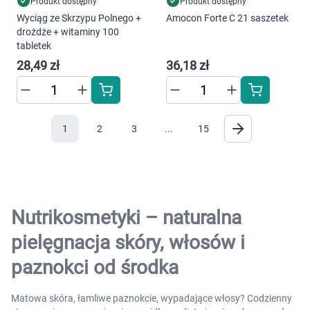
Produkt dostępny
Produkt dostępny
Wyciąg ze Skrzypu Polnego +
Amocon Forte C 21 saszetek
drożdże + witaminy 100
tabletek
28,49 zł
36,18 zł
1
2
3
...
15
Nutrikosmetyki – naturalna
pielęgnacja skóry, włosów i
paznokci od środka
Matowa skóra, łamliwe paznokcie, wypadające włosy? Codzienny