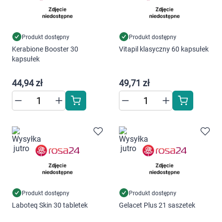
Dziecko
Higiena
Produkt dostępny
Produkt dostępny
Kerabione Booster 30
Vitapil klasyczny 60 kapsułek
Kosmetyki
kapsułek
Mężczyzna
44,94 zł
49,71 zł
Zdrowy styl życia
Zabawki
Sprzęt medyczny
Motoryzacja
Produkt dostępny
Produkt dostępny
Laboteq Skin 30 tabletek
Gelacet Plus 21 saszetek
Grupy produktowe