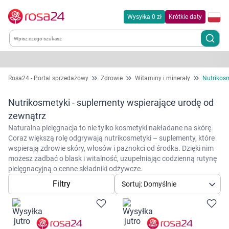
Wysyłka 0 zł
Krótkie daty
Kategorie
Rosa24 - Portal sprzedażowy
Zdrowie
Witaminy i minerały
Nutrikos
Chemia gospodarcza
Nutrikosmetyki - suplementy wspierające urodę od
zewnątrz
Dla zwierząt
Naturalna pielęgnacja to nie tylko kosmetyki nakładane na skórę.
Coraz większą rolę odgrywają nutrikosmetyki – suplementy, które
wspierają zdrowie skóry, włosów i paznokci od środka. Dzięki nim
Dom i ogród
możesz zadbać o blask i witalność, uzupełniając codzienną rutynę
pielęgnacyjną o cenne składniki odżywcze.
Zdrowie
Filtry
Sortuj: Domyślnie
Kobieta w ciąży i mama