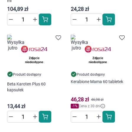
ml
104,89 zł
24,28 zł
Korzystamy z plików cookies w celu
dostosowania zawartości serwisu do Twoich
preferencji. Więcej informacji znajdziesz w
naszej
polityce prywatności
. Możesz określić
Produkt dostępny
Produkt dostępny
warunki przechowywania lub dostępu do
Kerabione Mama 60 tabletek
cookies poprzez kliknięcie przycisku
Beta Karoten Plus 60
kapsułek
"Ustawienia" lub możesz zaakceptować
ustawienia wszystkich cookies klikając
46,28 zł
46,98 zł
AKCEPTUJĘ WSZYSTKIE
13,44 zł
-
1
%
Cena z 30 dni
AKCEPTUJĘ WSZYSTKIE