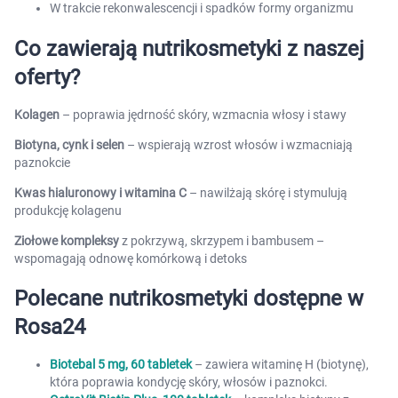
W trakcie rekonwalescencji i spadków formy organizmu
Co zawierają nutrikosmetyki z naszej
oferty?
Kolagen
– poprawia jędrność skóry, wzmacnia włosy i stawy
Biotyna, cynk i selen
– wspierają wzrost włosów i wzmacniają
paznokcie
Kwas hialuronowy i witamina C
– nawilżają skórę i stymulują
produkcję kolagenu
Ziołowe kompleksy
z pokrzywą, skrzypem i bambusem –
wspomagają odnowę komórkową i detoks
Polecane nutrikosmetyki dostępne w
Rosa24
Biotebal 5 mg, 60 tabletek
– zawiera witaminę H (biotynę),
która poprawia kondycję skóry, włosów i paznokci.