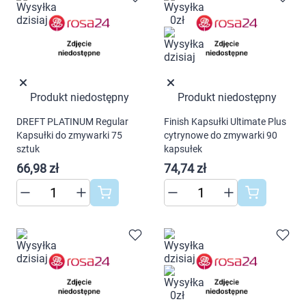
Produkt niedostępny
Produkt niedostępny
Korzystamy z plików cookies w celu
DREFT PLATINUM Regular
Finish Kapsułki Ultimate Plus
dostosowania zawartości serwisu do Twoich
Kapsułki do zmywarki 75
cytrynowe do zmywarki 90
preferencji. Więcej informacji znajdziesz w
sztuk
kapsułek
naszej
polityce prywatności
. Możesz określić
66,98 zł
74,74 zł
warunki przechowywania lub dostępu do
cookies poprzez kliknięcie przycisku
"Ustawienia" lub możesz zaakceptować
ustawienia wszystkich cookies klikając
AKCEPTUJĘ WSZYSTKIE