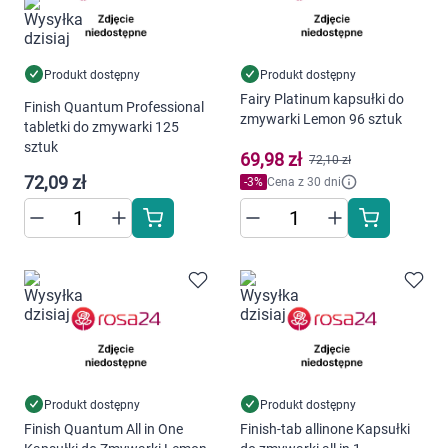
Dziecko
Higiena
Produkt dostępny
Produkt dostępny
Fairy Platinum kapsułki do
Kosmetyki
Finish Quantum Professional
zmywarki Lemon 96 sztuk
tabletki do zmywarki 125
sztuk
Mężczyzna
69,98 zł
72,10 zł
72,09 zł
-
3
%
Cena z 30 dni
Zdrowy styl życia
Zabawki
Sprzęt medyczny
Motoryzacja
Produkt dostępny
Produkt dostępny
Grupy produktowe
Finish Quantum All in One
Finish-tab allinone Kapsułki