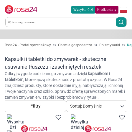
Wysyłka 0 zł
Krótkie daty
Kategorie
Rosa24 - Portal sprzedażowy
Chemia gospodarcza
Do zmywarki
Kap
Chemia gospodarcza
Kapsułki i tabletki do zmywarek - skuteczne
usuwanie tłuszczu i zaschniętych resztek
Dla zwierząt
Odkryj wygodę codziennego zmywania dzięki
kapsułkom i
tabletkom
, które łączą skuteczność z prostotą użycia. W Rosa24
znajdziesz produkty, które dokładnie myją, nabłyszczają i chronią
Dom i ogród
Twoje naczynia oraz szkło. Sprawdź ofertę sprawdzonych marek i
zamień zmywanie w szybki i bezproblemowy rytuał.
Zdrowie
Filtry
Sortuj: Domyślnie
Kobieta w ciąży i mama