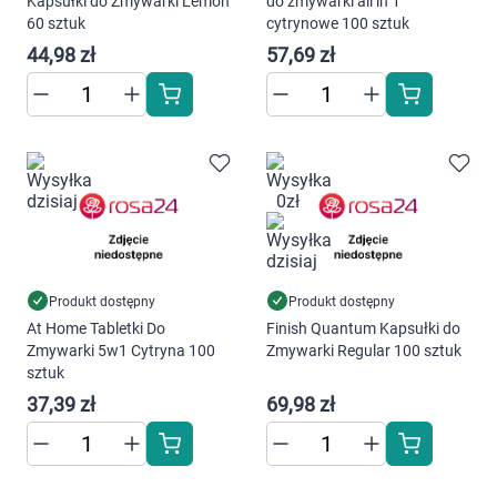
Kapsułki do Zmywarki Lemon
do zmywarki all in 1
Marki
60 sztuk
cytrynowe 100 sztuk
44,98 zł
57,69 zł
Produkt dostępny
Produkt dostępny
At Home Tabletki Do
Finish Quantum Kapsułki do
Zmywarki 5w1 Cytryna 100
Zmywarki Regular 100 sztuk
sztuk
37,39 zł
69,98 zł