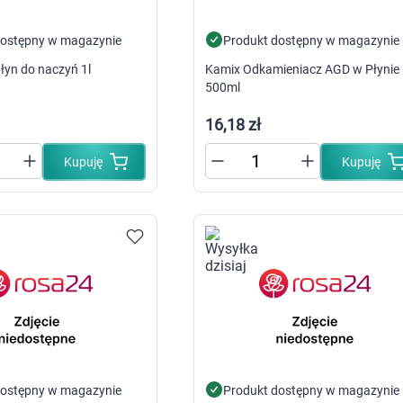
Leki na reumatyzm
Suplementy i witaminy na kości i stawy
dostępny w magazynie
Produkt dostępny w magazynie
Żele i płyny do masażu
Leki na stawy
łyn do naczyń 1l
Kamix Odkamieniacz AGD w Płynie
Leki na skurcze
500ml
Leki dermatologiczne
Leki i kosmetyki na zmiany skórne
16,18 zł
Leki i maści na atopowe zapalenie sk
Leki i preparaty na grzybicę
Kupuję
Kupuję
Leki i preparaty na łuszczycę
Leki i preparaty na trądzik
Leki i preparaty na wszawicę
Leki na opryszczkę
Leki i preparaty na brodawki i kurzajki
Leki na nadmierne pocenie
Szampony i preparaty na łupież
Leki na ospę
Preparaty na zajady i afty
Preparaty na łysienie androgenowe
Leki i preparaty na mięczaka zakaźn
Leki i preparaty na świerzb
Leki i kosmetyki na problemy skórne
Leki i kosmetyki na odleżyny
dostępny w magazynie
Produkt dostępny w magazynie