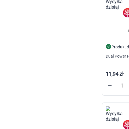
p
p
w
U
Produkt 
Dual Power P
11,94 zł