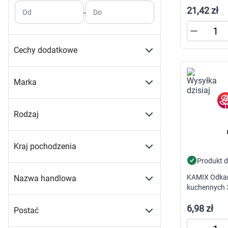
Zabawki
21,42 zł
-
Od
Do
Zwierzęta gospodarskie
Akwarystyka
Cechy dodatkowe
Marka
Rodzaj
Kraj pochodzenia
Produkt 
KAMIX Odkam
Nazwa handlowa
kuchennych 
6,98 zł
Postać