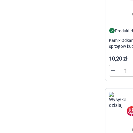
Produkt 
Kamix Odkam
sprzętów ku
10,20 zł