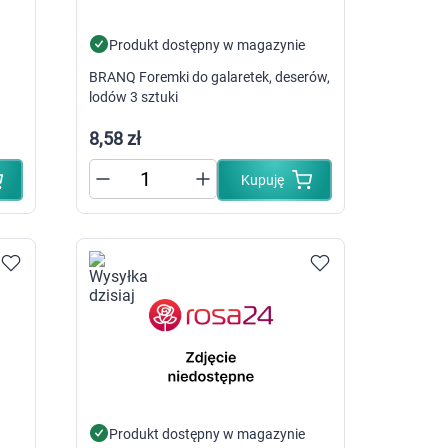
Pieluszki dla dzieci i niemowląt
Pieluchomajtki dla dzieci i niemowląt
Produkt dostępny w magazynie
Majteczki, ceratki i wkładki do pieluszek
Pieluchy
BRANQ Foremki do galaretek, deserów,
lodów 3 sztuki
8,58 zł
óry
Kupuję
ego
Produkt dostępny w magazynie