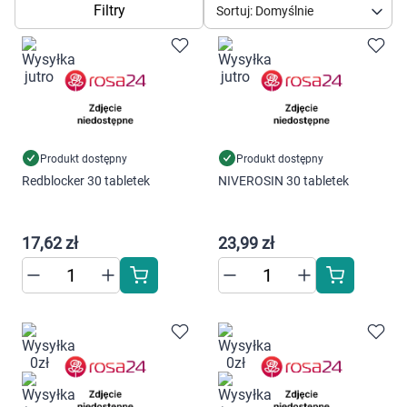
Dziecko
Filtry
Sortuj: Domyślnie
Higiena
Kosmetyki
Mężczyzna
Produkt dostępny
Produkt dostępny
Redblocker 30 tabletek
NIVEROSIN 30 tabletek
Zdrowy styl życia
Zabawki
17,62 zł
23,99 zł
Sprzęt medyczny
Motoryzacja
Grupy produktowe