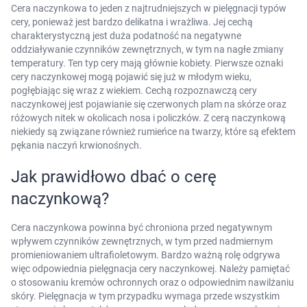
Cera naczynkowa to jeden z najtrudniejszych w pielęgnacji typów
naszej
polityce prywatności
. Możesz określić
cery, ponieważ jest bardzo delikatna i wrażliwa. Jej cechą
warunki przechowywania lub dostępu do
charakterystyczną jest duża podatność na negatywne
cookies poprzez kliknięcie przycisku
oddziaływanie czynników zewnętrznych, w tym na nagłe zmiany
"Ustawienia" lub możesz zaakceptować
temperatury. Ten typ cery mają głównie kobiety. Pierwsze oznaki
cery naczynkowej mogą pojawić się już w młodym wieku,
ustawienia wszystkich cookies klikając
pogłębiając się wraz z wiekiem. Cechą rozpoznawczą cery
AKCEPTUJĘ WSZYSTKIE
naczynkowej jest pojawianie się czerwonych plam na skórze oraz
różowych nitek w okolicach nosa i policzków. Z cerą naczynkową
niekiedy są związane również rumieńce na twarzy, które są efektem
pękania naczyń krwionośnych.
AKCEPTUJĘ WSZYSTKIE
Jak prawidłowo dbać o cerę
Ustawienia
naczynkową?
Cera naczynkowa powinna być chroniona przed negatywnym
wpływem czynników zewnętrznych, w tym przed nadmiernym
promieniowaniem ultrafioletowym. Bardzo ważną rolę odgrywa
więc odpowiednia pielęgnacja cery naczynkowej. Należy pamiętać
o stosowaniu kremów ochronnych oraz o odpowiednim nawilżaniu
skóry. Pielęgnacja w tym przypadku wymaga przede wszystkim