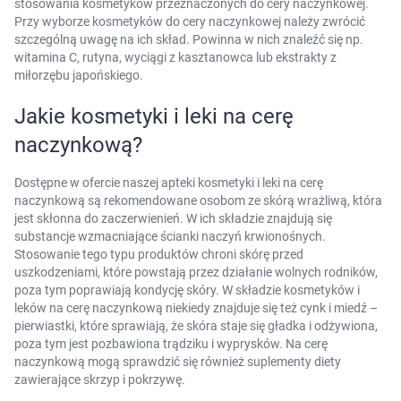
stosowania kosmetyków przeznaczonych do cery naczynkowej.
Przy wyborze kosmetyków do cery naczynkowej należy zwrócić
szczególną uwagę na ich skład. Powinna w nich znaleźć się np.
witamina C, rutyna, wyciągi z kasztanowca lub ekstrakty z
miłorzębu japońskiego.
Jakie kosmetyki i leki na cerę
naczynkową?
Dostępne w ofercie naszej apteki kosmetyki i leki na cerę
naczynkową są rekomendowane osobom ze skórą wrażliwą, która
jest skłonna do zaczerwienień. W ich składzie znajdują się
substancje wzmacniające ścianki naczyń krwionośnych.
Stosowanie tego typu produktów chroni skórę przed
uszkodzeniami, które powstają przez działanie wolnych rodników,
poza tym poprawiają kondycję skóry. W składzie kosmetyków i
leków na cerę naczynkową niekiedy znajduje się też cynk i miedź –
pierwiastki, które sprawiają, że skóra staje się gładka i odżywiona,
poza tym jest pozbawiona trądziku i wyprysków. Na cerę
naczynkową mogą sprawdzić się również suplementy diety
zawierające skrzyp i pokrzywę.