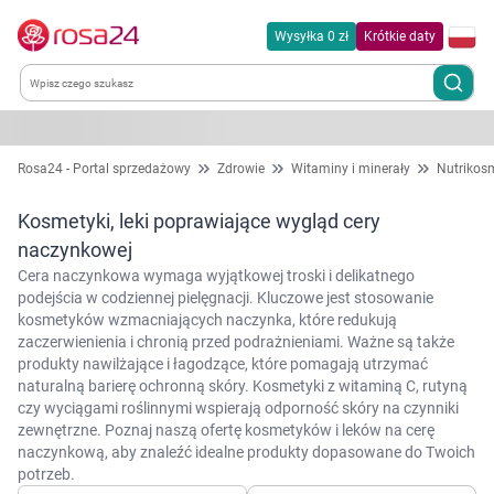
Wysyłka 0 zł
Krótkie daty
Kategorie
Rosa24 - Portal sprzedażowy
Zdrowie
Witaminy i minerały
Nutrikos
Chemia gospodarcza
Kosmetyki, leki poprawiające wygląd cery
naczynkowej
Dla zwierząt
Cera naczynkowa wymaga wyjątkowej troski i delikatnego
podejścia w codziennej pielęgnacji. Kluczowe jest stosowanie
kosmetyków wzmacniających naczynka, które redukują
Dom i ogród
zaczerwienienia i chronią przed podrażnieniami. Ważne są także
produkty nawilżające i łagodzące, które pomagają utrzymać
Zdrowie
naturalną barierę ochronną skóry. Kosmetyki z witaminą C, rutyną
czy wyciągami roślinnymi wspierają odporność skóry na czynniki
zewnętrzne. Poznaj naszą ofertę kosmetyków i leków na cerę
Kobieta w ciąży i mama
naczynkową, aby znaleźć idealne produkty dopasowane do Twoich
potrzeb.