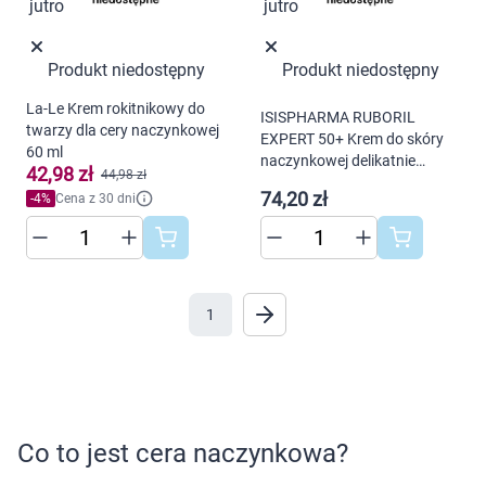
Marki
Produkt niedostępny
Produkt niedostępny
La-Le Krem rokitnikowy do
ISISPHARMA RUBORIL
twarzy dla cery naczynkowej
EXPERT 50+ Krem do skóry
60 ml
naczynkowej delikatnie
42,98 zł
44,98 zł
koloryzujący 40ml
74,20 zł
-
4
%
Cena z 30 dni
1
Korzystamy z plików cookies w celu
Co to jest cera naczynkowa?
dostosowania zawartości serwisu do Twoich
preferencji. Więcej informacji znajdziesz w