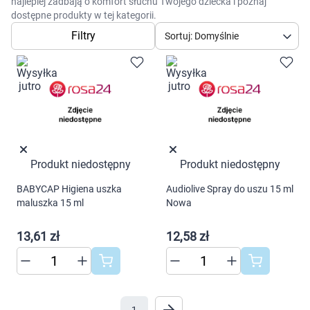
Dziecko
najlepiej zadbają o komfort słuchu Twojego dziecka i poznaj
dostępne produkty w tej kategorii.
Filtry
Sortuj: Domyślnie
Higiena
Kosmetyki
Mężczyzna
Zdrowy styl życia
Produkt niedostępny
Produkt niedostępny
Zabawki
BABYCAP Higiena uszka
Audiolive Spray do uszu 15 ml
maluszka 15 ml
Nowa
Sprzęt medyczny
13,61 zł
12,58 zł
Motoryzacja
Grupy produktowe