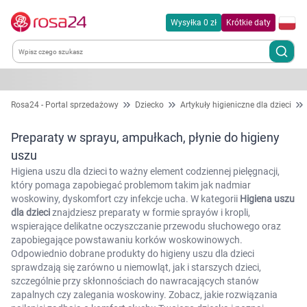
Wysyłka 0 zł
Krótkie daty
Kategorie
Rosa24 - Portal sprzedażowy
Dziecko
Artykuły higieniczne dla dzieci
Chemia gospodarcza
Preparaty w sprayu, ampułkach, płynie do higieny
uszu
Dla zwierząt
Higiena uszu dla dzieci to ważny element codziennej pielęgnacji,
który pomaga zapobiegać problemom takim jak nadmiar
woskowiny, dyskomfort czy infekcje ucha. W kategorii
Higiena uszu
Dom i ogród
dla dzieci
znajdziesz preparaty w formie sprayów i kropli,
wspierające delikatne oczyszczanie przewodu słuchowego oraz
Zdrowie
zapobiegające powstawaniu korków woskowinowych.
Odpowiednio dobrane produkty do higieny uszu dla dzieci
sprawdzają się zarówno u niemowląt, jak i starszych dzieci,
Kobieta w ciąży i mama
szczególnie przy skłonnościach do nawracających stanów
zapalnych czy zalegania woskowiny. Zobacz, jakie rozwiązania