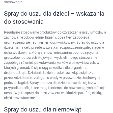
stosowania.
AKCEPTUJĘ WSZYSTKIE
Spray do uszu dla dzieci – wskazania
do stosowania
Ustawienia
Regularne stosowanie produktów do czyszczenia uszu umożliwia
zachowanie odpowiedniej higieny, poza tym zapobiega
gromadzeniu się nadmiernej ilości woskowiny. Spray do uszu dla
dzieci ma na celu przede wszystkim rozpuszczenie zalegającej w
uchu woskowiny, którą stanowi mieszanina pochodzących z
gruczołów potowych i łojowych wydzielin. Jego stosowanie
zapobiega również powstawaniu korków woskowinowych, w
których gromadzić się mogą szkodliwe dla organizmu
drobnoustroje. Działanie takich produktów wiąże się też z
przeciwdziałaniem zaleganiu wody w przewodzie słuchowym
podczas kąpieli. Spray do uszu dla dzieci sprawdzi się też w
przypadku osób, które mają tendencje do nawracających infekcji
ucha. Często spray do uszu zawiera w składzie parafinę ciekłą,
olejki oraz witaminę E.
Spray do uszu dla niemowląt