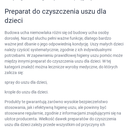
Preparat do czyszczenia uszu dla
dzieci
Budowa ucha niemowlaka różni się od budowy ucha osoby
dorosłej. Narząd słuchu pełni ważne funkcje, dlatego bardzo
ważne jest dbanie o jego odpowiednią kondycję. Uszy małych dzieci
należy czyścić systematycznie, zgodnie z ich indywidualnymi
potrzebami. W zapewnieniu prawidłowej higieny uszu pomóc może
Korzystamy z plików cookies w celu
między innymi preparat do czyszczenia uszu dla dzieci. W tej
dostosowania zawartości serwisu do Twoich
kategorii znaleźć można lecznicze wyroby medyczne, do których
preferencji. Więcej informacji znajdziesz w
zalicza się:
naszej
polityce prywatności
. Możesz określić
spray do uszu dla dzieci,
warunki przechowywania lub dostępu do
krople do uszu dla dzieci.
cookies poprzez kliknięcie przycisku
"Ustawienia" lub możesz zaakceptować
Produkty te gwarantują zarówno wysokie bezpieczeństwo
ustawienia wszystkich cookies klikając
stosowania, jak i efektywną higienę uszu, ale powinny być
AKCEPTUJĘ WSZYSTKIE
stosowane regularnie, zgodnie z informacjami znajdującymi się na
ulotce producenta. Wielkość dawek preparatów do czyszczenia
uszu dla dzieci zależy przede wszystkim od przyczyny ich