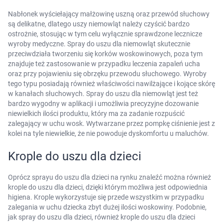
Nabłonek wyściełający małżowinę uszną oraz przewód słuchowy
są delikatne, dlatego uszy niemowląt należy czyścić bardzo
ostrożnie, stosując w tym celu wyłącznie sprawdzone lecznicze
wyroby medyczne. Spray do uszu dla niemowląt skutecznie
przeciwdziała tworzeniu się korków woskowinowych, poza tym
znajduje też zastosowanie w przypadku leczenia zapaleń ucha
oraz przy pojawieniu się obrzęku przewodu słuchowego. Wyroby
tego typu posiadają również właściwości nawilżające i kojące skórę
w kanałach słuchowych. Spray do uszu dla niemowląt jest też
bardzo wygodny w aplikacji i umożliwia precyzyjne dozowanie
niewielkich ilości produktu, który ma za zadanie rozpuścić
zalegający w uchu wosk. Wytwarzane przez pompkę ciśnienie jest z
kolei na tyle niewielkie, że nie powoduje dyskomfortu u maluchów.
Krople do uszu dla dzieci
Oprócz sprayu do uszu dla dzieci na rynku znaleźć można również
krople do uszu dla dzieci, dzięki którym możliwa jest odpowiednia
higiena. Krople wykorzystuje się przede wszystkim w przypadku
zalegania w uchu dziecka zbyt dużej ilości woskowiny. Podobnie,
jak spray do uszu dla dzieci, również krople do uszu dla dzieci