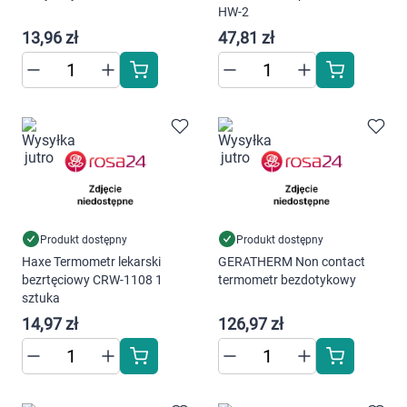
Dziecko
HW-2
13,96 zł
47,81 zł
Higiena
Kosmetyki
Mężczyzna
Zdrowy styl życia
Zabawki
Produkt dostępny
Produkt dostępny
Haxe Termometr lekarski
GERATHERM Non contact
bezrtęciowy CRW-1108 1
termometr bezdotykowy
Sprzęt medyczny
sztuka
14,97 zł
126,97 zł
Motoryzacja
Grupy produktowe