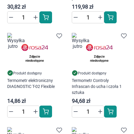
szt.
30,82 zł
119,98 zł
Korzystamy z plików cookies w celu
dostosowania zawartości serwisu do Twoich
preferencji. Więcej informacji znajdziesz w
Produkt dostępny
Produkt dostępny
naszej
polityce prywatności
. Możesz określić
Termometr elektroniczny
Termometr Controly
warunki przechowywania lub dostępu do
DIAGNOSTIC T-02 Flexible
Infrascan do ucha i czoła 1
sztuka
cookies poprzez kliknięcie przycisku
14,86 zł
94,68 zł
"Ustawienia" lub możesz zaakceptować
ustawienia wszystkich cookies klikając
AKCEPTUJĘ WSZYSTKIE