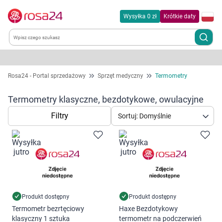
Wysyłka 0 zł
Krótkie daty
Kategorie
Rosa24 - Portal sprzedażowy
Sprzęt medyczny
Termometry
Chemia gospodarcza
Termometry klasyczne, bezdotykowe, owulacyjne
Filtry
Sortuj: Domyślnie
Dla zwierząt
Dom i ogród
Zdrowie
Kobieta w ciąży i mama
Produkt dostępny
Produkt dostępny
Termometr bezrtęciowy
Haxe Bezdotykowy
klasyczny 1 sztuka
termometr na podczerwień