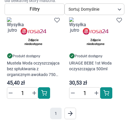
Dziecko
dla delikatnej skóry malucha.
Filtry
Sortuj: Domyślnie
Higiena
Kosmetyki
Mężczyzna
Produkt dostępny
Produkt dostępny
Zdrowy styl życia
Mustela Woda oczyszczająca
URIAGE BEBE 1st Woda
bez spłukiwania z
oczyszczająca 500ml
organicznym awokado 750
Zabawki
ml
45,40 zł
30,53 zł
Sprzęt medyczny
Motoryzacja
1
Grupy produktowe