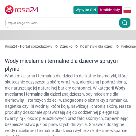
Wysyłka 0 zł
Krótkie daty
Kategorie
Rosa24 - Portal sprzedażowy
Dziecko
Kosmetyki dla dzieci
Pielęgnac
Chemia gospodarcza
Wody micelarne i termalne dla dzieci w sprayu i
płynie
Dla zwierząt
Woda micelarna i termalna dla dzieci to delikatne kosmetyki, które
skutecznie oczyszczają skórę wrażliwą, alergiczną i podrażnioną,
nie naruszając jej naturalnej bariery ochronnej. W kategorii
Wody
Dom i ogród
micelarne i termalne dla dzieci
znajdziesz wody micelarne dla
niemowląt i starszych dzieci, wzbogacone o ekstrakty z rumianku,
Zdrowie
nagietka czy lilii wodnej, które koją, nawilżają i chronią skórę. Nasze
produkty doskonale sprawdzają się do codziennej pielęgnacji
twarzy, rąk, okolic pieluszkowych oraz fałd skórnych, zapewniając
Kobieta w ciąży i mama
bezpieczeństwo już od pierwszych dni życia. Sprawdź dostępne
wody micelarne i termalne dla dzieci i wybierz skuteczne wsparcie