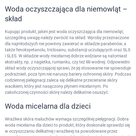
AKCEPTUJĘ WSZYSTKIE
Woda oczyszczająca dla niemowląt –
skład
AKCEPTUJĘ WSZYSTKIE
Kupując produkt, jakim jest woda oczyszczająca dla niemowląt,
szczególną uwagę należy zwrócić na skład. Wyroby przeznaczone
Ustawienia
dla najmłodszych nie powinny zawierać w składzie parabenów, a
także fenoksyetanolu, triclosanu, substancji uczulających oraz SLS
i SLES. W składzie wody micelarnej dobrze widziane są natomiast
ekstrakty, np. z nagietka, rumianku, czy też lilii wodnej. Odpowiedni
skład wody oczyszczającej sprawi, że jej stosowanie nie spowoduje
podrażnień, poza tym nie naruszy bariery ochronnej skóry. Podczas
codziennej pielęgnacji zaleca się delikatne przecieranie skóry
wacikiem, który jest nasączony płynem micelarnym. Po
zakończonej czynności skórę należy delikatnie osuszyć.
Woda micelarna dla dzieci
Wrażliwa skóra maluchów wymaga szczególnej pielęgnacji. Dobra
woda micelarna dla dzieci to produkt, który doskonale sprawdzi się
w oczyszczaniu delikatnej i wrażliwej na powodowane przez