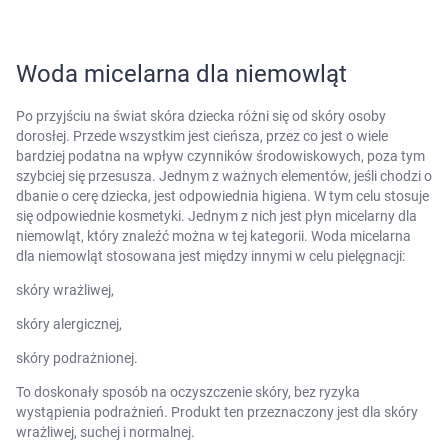
Marki
Woda micelarna dla niemowląt
Po przyjściu na świat skóra dziecka różni się od skóry osoby
dorosłej. Przede wszystkim jest cieńsza, przez co jest o wiele
bardziej podatna na wpływ czynników środowiskowych, poza tym
szybciej się przesusza. Jednym z ważnych elementów, jeśli chodzi o
dbanie o cerę dziecka, jest odpowiednia higiena. W tym celu stosuje
się odpowiednie kosmetyki. Jednym z nich jest płyn micelarny dla
niemowląt, który znaleźć można w tej kategorii. Woda micelarna
Korzystamy z plików cookies w celu
dla niemowląt stosowana jest między innymi w celu pielęgnacji:
dostosowania zawartości serwisu do Twoich
skóry wrażliwej,
preferencji. Więcej informacji znajdziesz w
skóry alergicznej,
naszej
polityce prywatności
. Możesz określić
warunki przechowywania lub dostępu do
skóry podrażnionej.
cookies poprzez kliknięcie przycisku
To doskonały sposób na oczyszczenie skóry, bez ryzyka
"Ustawienia" lub możesz zaakceptować
wystąpienia podrażnień. Produkt ten przeznaczony jest dla skóry
ustawienia wszystkich cookies klikając
wrażliwej, suchej i normalnej.