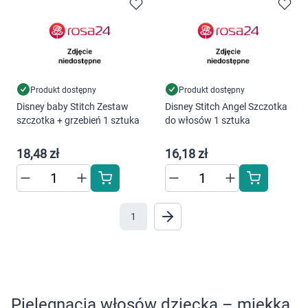
Produkt dostępny
Produkt dostępny
Disney baby Stitch Zestaw
Disney Stitch Angel Szczotka
Korzystamy z plików cookies w celu
szczotka + grzebień 1 sztuka
do włosów 1 sztuka
dostosowania zawartości serwisu do Twoich
preferencji. Więcej informacji znajdziesz w
18,48 zł
16,18 zł
naszej
polityce prywatności
. Możesz określić
warunki przechowywania lub dostępu do
cookies poprzez kliknięcie przycisku
"Ustawienia" lub możesz zaakceptować
1
ustawienia wszystkich cookies klikając
AKCEPTUJĘ WSZYSTKIE
Pielęgnacja włosów dziecka – miękka
AKCEPTUJĘ WSZYSTKIE