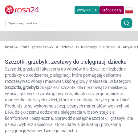
Wysyłka 0 zł
Krótkie daty
Kategorie
Rosa24 - Portal sprzedażowy
Dziecko
Kosmetyki dla dzieci
Artykuły 
Chemia gospodarcza
Szczotki, grzebyki, zestawy do pielęgnacji dziecka
Szczotki, grzebyki i akcesoria do włosów dla dzieci to niezbędne
Dla zwierząt
produkty do codziennej pielęgnacji, które pomagają delikatnie
rozczesywać włosy i masować skórę głowy maluszka. W kategorii
Szczotki, grzebyki
znajdziesz szczotki dla niemowląt z miękkiego
Dom i ogród
włosia, grzebyki o zaokrąglonych ząbkach oraz ergonomiczne
modele dla starszych dzieci, które minimalizują ryzyko podrażnień.
Produkty te są wykonane z bezpiecznych materiałów, wolnych od
Zdrowie
BPA, dzięki czemu codzienna pielęgnacja włosów staje się
komfortowa i bezpieczna. Sprawdź dostępne szczotki i grzebyki dla
Kobieta w ciąży i mama
dzieci i wybierz akcesoria, które ułatwią delikatną i przyjemną
pielęgnację włosów Twojego malucha.