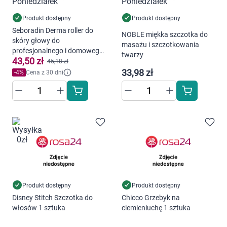
Marki
Produkt dostępny
Produkt dostępny
Seboradin Derma roller do
NOBLE miękka szczotka do
skóry głowy do
masażu i szczotkowania
profesjonalnego i domowego
twarzy
43,50 zł
użytku 1 sztuka
45,18 zł
33,98 zł
-
4
%
Cena z 30 dni
Produkt dostępny
Produkt dostępny
Disney Stitch Szczotka do
Chicco Grzebyk na
włosów 1 sztuka
ciemieniuchę 1 sztuka