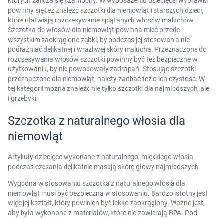
których zalicza się szampony. W wyposażeniu dziecięcej wyprawki
powinny się też znaleźć szczotki dla niemowląt i starszych dzieci,
które ułatwiają rozczesywanie splątanych włosów maluchów.
Szczotka do włosów dla niemowląt powinna mieć przede
wszystkim zaokrąglone ząbki, by podczas jej stosowania nie
podrażniać delikatnej i wrażliwej skóry malucha. Przeznaczone do
rozczesywania włosów szczotki powinny być też bezpieczne w
użytkowaniu, by nie powodowały zadrapań. Stosując szczotki
przeznaczone dla niemowląt, należy zadbać też o ich czystość. W
tej kategorii można znaleźć nie tylko szczotki dla najmłodszych, ale
i grzebyki.
Szczotka z naturalnego włosia dla
niemowląt
Artykuły dziecięce wykonane z naturalnego, miękkiego włosia
podczas czesania delikatnie masują skórę głowy najmłodszych.
Wygodna w stosowaniu szczotka z naturalnego włosia dla
niemowląt musi być bezpieczna w stosowaniu. Bardzo istotny jest
więc jej kształt, który powinien być lekko zaokrąglony. Ważne jest,
aby była wykonana z materiałów, które nie zawierają BPA. Pod