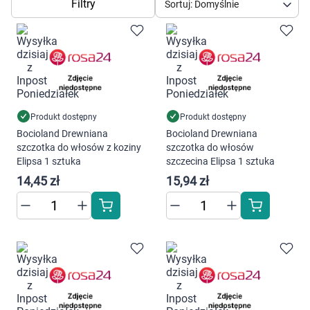
Dziecko
Filtry
Sortuj: Domyślnie
Higiena
Kosmetyki
Mężczyzna
Produkt dostępny
Produkt dostępny
Bocioland Drewniana
Bocioland Drewniana
Zdrowy styl życia
szczotka do włosów z koziny
szczotka do włosów
Elipsa 1 sztuka
szczecina Elipsa 1 sztuka
14,45 zł
15,94 zł
Zabawki
Sprzęt medyczny
Motoryzacja
Grupy produktowe