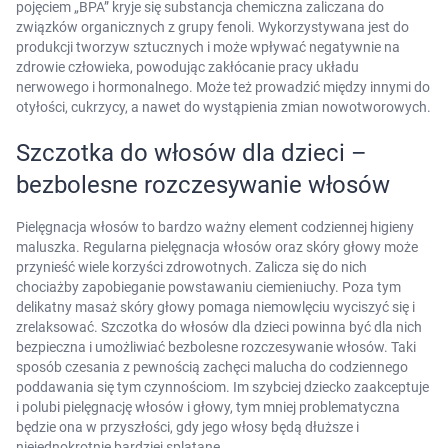
pojęciem „BPA” kryje się substancja chemiczna zaliczana do
związków organicznych z grupy fenoli. Wykorzystywana jest do
produkcji tworzyw sztucznych i może wpływać negatywnie na
zdrowie człowieka, powodując zakłócanie pracy układu
nerwowego i hormonalnego. Może też prowadzić między innymi do
otyłości, cukrzycy, a nawet do wystąpienia zmian nowotworowych.
Szczotka do włosów dla dzieci –
bezbolesne rozczesywanie włosów
Pielęgnacja włosów to bardzo ważny element codziennej higieny
maluszka. Regularna pielęgnacja włosów oraz skóry głowy może
przynieść wiele korzyści zdrowotnych. Zalicza się do nich
chociażby zapobieganie powstawaniu ciemieniuchy. Poza tym
delikatny masaż skóry głowy pomaga niemowlęciu wyciszyć się i
zrelaksować. Szczotka do włosów dla dzieci powinna być dla nich
bezpieczna i umożliwiać bezbolesne rozczesywanie włosów. Taki
sposób czesania z pewnością zachęci malucha do codziennego
poddawania się tym czynnościom. Im szybciej dziecko zaakceptuje
i polubi pielęgnację włosów i głowy, tym mniej problematyczna
będzie ona w przyszłości, gdy jego włosy będą dłuższe i
niejednokrotnie bardziej splątane.