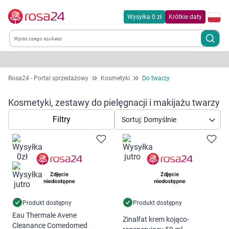
Wysyłka 0 zł
Krótkie daty
Kategorie
Rosa24 - Portal sprzedażowy
Kosmetyki
Do twarzy
Chemia gospodarcza
Kosmetyki, zestawy do pielęgnacji i makijażu twarzy
Filtry
Sortuj: Domyślnie
Dla zwierząt
Dom i ogród
Zdrowie
Kobieta w ciąży i mama
Produkt dostępny
Produkt dostępny
Eau Thermale Avene
Zinalfat krem kojąco-
Cleanance Comedomed