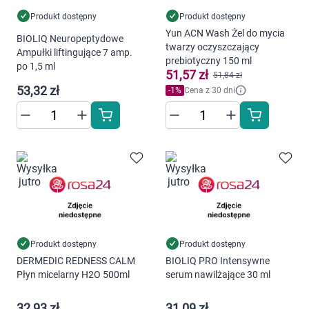
Produkt dostępny
Produkt dostępny
Yun ACN Wash Żel do mycia
BIOLIQ Neuropeptydowe
twarzy oczyszczający
Ampułki liftingujące 7 amp.
prebiotyczny 150 ml
Korzystamy z plików cookies w celu
po 1,5 ml
51,57 zł
51,84 zł
dostosowania zawartości serwisu do Twoich
53,32 zł
-
1
%
Cena z 30 dni
preferencji. Więcej informacji znajdziesz w
naszej
polityce prywatności
. Możesz określić
warunki przechowywania lub dostępu do
cookies poprzez kliknięcie przycisku
"Ustawienia" lub możesz zaakceptować
ustawienia wszystkich cookies klikając
AKCEPTUJĘ WSZYSTKIE
Produkt dostępny
Produkt dostępny
AKCEPTUJĘ WSZYSTKIE
DERMEDIC REDNESS CALM
BIOLIQ PRO Intensywne
Płyn micelarny H2O 500ml
serum nawilżające 30 ml
Ustawienia
32,93 zł
31,09 zł