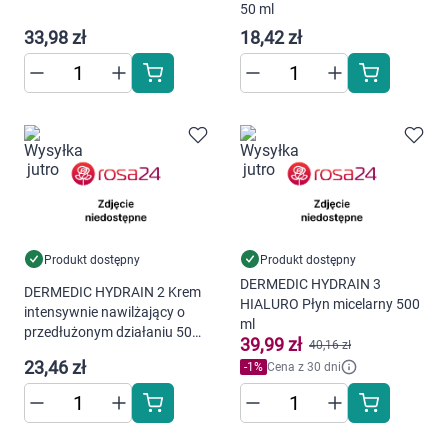
50 ml
33,98 zł
18,42 zł
Produkt dostępny
Produkt dostępny
DERMEDIC HYDRAIN 3
DERMEDIC HYDRAIN 2 Krem
HIALURO Płyn micelarny 500
intensywnie nawilżający o
ml
przedłużonym działaniu 50
39,99 zł
40,16 zł
ml
23,46 zł
-
1
%
Cena z 30 dni