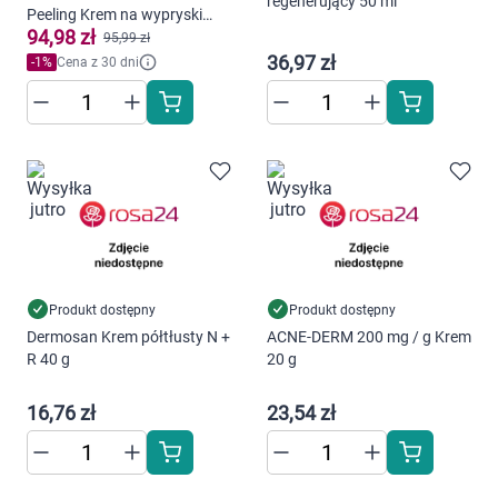
Dziecko
regenerujący 50 ml
Peeling Krem na wypryski
94,98 zł
intensywny 40 ml
95,99 zł
Higiena
36,97 zł
-
1
%
Cena z 30 dni
Kosmetyki
Mężczyzna
Zdrowy styl życia
Zabawki
Produkt dostępny
Produkt dostępny
Dermosan Krem półtłusty N +
ACNE-DERM 200 mg / g Krem
Sprzęt medyczny
R 40 g
20 g
Motoryzacja
16,76 zł
23,54 zł
Grupy produktowe