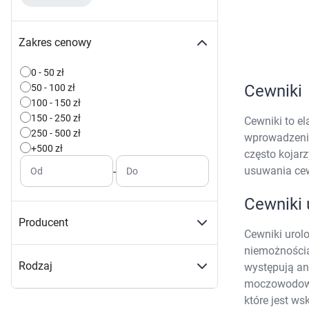
Zabawki
Zwierzęta gospodarskie
Akwarystyka
Zakres cenowy
0 - 50 zł
Cewniki
50 - 100 zł
100 - 150 zł
150 - 250 zł
Cewniki to e
250 - 500 zł
wprowadzenia
+500 zł
często kojar
usuwania cew
-
K
Od
Do
s
Cewniki 
n
p
Producent
Cewniki urol
p
niemożnością
w
Rodzaj
występują a
moczowodowo-
które jest w