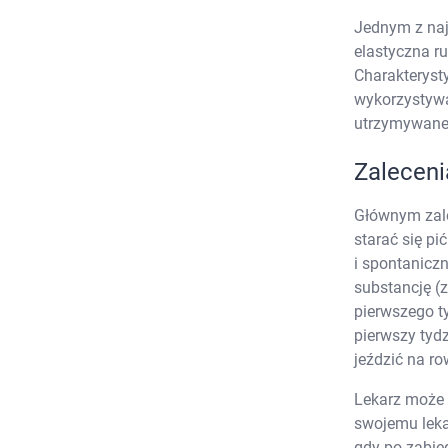
U
Jednym z najb
elastyczna r
Charakteryst
wykorzystywa
utrzymywane 
Zaleceni
Głównym zale
starać się pi
i spontanicz
substancję (
pierwszego t
pierwszy tyd
jeździć na ro
Lekarz może p
swojemu lekar
gdy po zabie