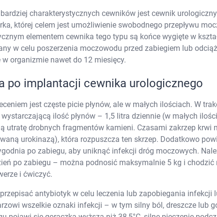
Tabletki i preparaty z cynkiem
stawienia
AKCEPTUJĘ WSZYSTK
Tabletki i preparaty z jodem
ardziej charakterystycznych cewników jest cewnik urologiczny t
Tabletki i preparaty z magnezem
urka, której celem jest umożliwienie swobodnego przepływu mo
Tabletki i preparaty z magnezem i po
ycznym elementem cewnika tego typu są końce wygięte w kształc
Tabletki i preparaty z potasem
De
Tabletki i preparaty z selenem
Ar
ny w celu poszerzenia moczowodu przed zabiegiem lub odciąże
Tabletki i preparaty z wapniem
w organizmie nawet do 12 miesięcy.
Tabletki i preparaty z żelazem
Ból i 
Pozostałe minerały
Choro
a po implantacji cewnika urologicznego
Kompleks witamin
Alergia
Witaminy na skórę, włosy i paznokcie
Ból ga
Witaminy na pamięć i koncentrację
Kaszel
ceniem jest częste picie płynów, ale w małych ilościach. W tra
Witaminy na odporność
Skalec
ć wystarczającą ilość płynów – 1,5 litra dziennie (w małych ilo
Witaminy na kości
Spoko
Ko
ną utratę drobnych fragmentów kamieni. Czasami zakrzep krwi
Witaminy na serce
Układ
Pl
Witaminy na mięśnie i stawy
Kosmetyki dla 
zwaną urokinazą), która rozpuszcza ten skrzep. Dodatkowo powi
Nutrikosmetyki
Odpar
ygodnia po zabiegu, aby uniknąć infekcji dróg moczowych. Nal
Preparaty pielęgnacyjne dla włosów, s
Do opa
zień po zabiegu – można podnosić maksymalnie 5 kg i chodzić 
Leki i preparaty na cellulit
werze i ćwiczyć.
Leki i preparaty na skórę naczynkową
Tabletki i olejki na piękny biust
Pielęg
rzepisać antybiotyk w celu leczenia lub zapobiegania infekcji 
Preparaty na zdrową opaleniznę
Adaptogeny
zowi wszelkie oznaki infekcji – w tym silny ból, dreszcze lub g
Antyoksydanty
gu pojawi się gorączka wyższa niż 38,5°C, silne pieczenie po