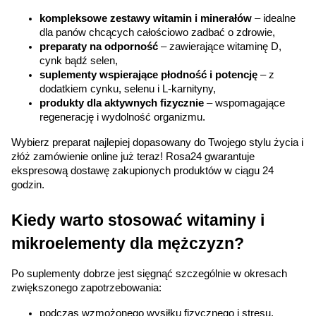
kompleksowe zestawy witamin i minerałów
 – idealne 
dla panów chcących całościowo zadbać o zdrowie,
preparaty na odporność
 – zawierające witaminę D, 
cynk bądź selen,
suplementy wspierające płodność i potencję
 – z 
dodatkiem cynku, selenu i L-karnityny,
produkty dla aktywnych fizycznie
 – wspomagające 
regenerację i wydolność organizmu.
Wybierz preparat najlepiej dopasowany do Twojego stylu życia i 
złóż zamówienie online już teraz! Rosa24 gwarantuje 
ekspresową dostawę zakupionych produktów w ciągu 24 
godzin.
Kiedy warto stosować witaminy i 
mikroelementy dla mężczyzn?
Po suplementy dobrze jest sięgnąć szczególnie w okresach 
zwiększonego zapotrzebowania:
Korzystamy z plików cookies w celu
podczas wzmożonego wysiłku fizycznego i stresu,