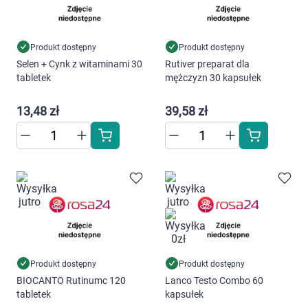
Dziecko
Higiena
Produkt dostępny
Produkt dostępny
Selen + Cynk z witaminami 30
Rutiver preparat dla
Kosmetyki
tabletek
mężczyzn 30 kapsułek
Mężczyzna
13,48 zł
39,58 zł
Zdrowy styl życia
Zabawki
Sprzęt medyczny
Motoryzacja
Produkt dostępny
Produkt dostępny
BIOCANTO Rutinumc 120
Lanco Testo Combo 60
Grupy produktowe
tabletek
kapsułek