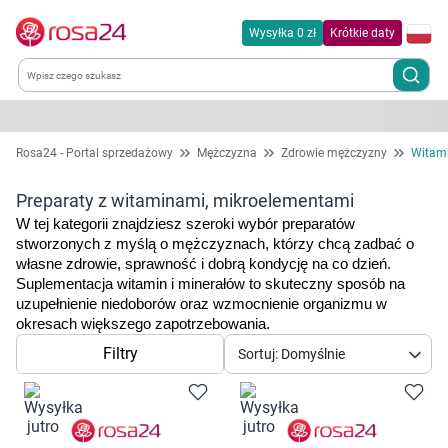
Wysyłka 0 zł
Krótkie daty
Kategorie
Rosa24 - Portal sprzedażowy
Mężczyzna
Zdrowie mężczyzny
Witami
Chemia gospodarcza
Preparaty z witaminami, mikroelementami
W tej kategorii znajdziesz szeroki wybór preparatów 
Dla zwierząt
stworzonych z myślą o mężczyznach, którzy chcą zadbać o 
własne zdrowie, sprawność i dobrą kondycję na co dzień. 
Suplementacja witamin i minerałów to skuteczny sposób na 
Dom i ogród
uzupełnienie niedoborów oraz wzmocnienie organizmu w 
okresach większego zapotrzebowania.
Zdrowie
Filtry
Sortuj: Domyślnie
Kobieta w ciąży i mama