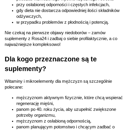
przy osłabionej odporności i częstych infekcjach,
dostosowania zawartości serwisu do Twoich
gdy dieta nie dostarcza odpowiedniej ilości składników 
preferencji. Więcej informacji znajdziesz w
odżywczych,
naszej
polityce prywatności
. Możesz określić
w przypadku problemów z płodnością i potencją.
warunki przechowywania lub dostępu do
Nie czekaj na pierwsze objawy niedoborów – zamów 
cookies poprzez kliknięcie przycisku
suplementy z Rosa24 i zadbaj o siebie profilaktycznie, a co 
"Ustawienia" lub możesz zaakceptować
najważniejsze kompleksowo!
ustawienia wszystkich cookies klikając
AKCEPTUJĘ WSZYSTKIE
Dla kogo przeznaczone są te 
suplementy?
AKCEPTUJĘ WSZYSTKIE
Witaminy i mikroelementy dla mężczyzn są szczególnie 
polecane:
Ustawienia
mężczyznom aktywnym fizycznie, które chcą wspierać 
regenerację mięśni,
panom po 40. roku życia, aby uzupełnić zwiększone 
potrzeby organizmu,
mężczyznom z osłabioną odpornością,
panom planującym potomstwo i chcącym zadbać o 