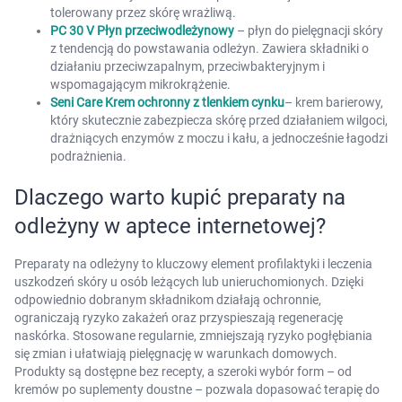
tolerowany przez skórę wrażliwą.
PC 30 V Płyn przeciwodleżynowy
– płyn do pielęgnacji skóry
z tendencją do powstawania odleżyn. Zawiera składniki o
działaniu przeciwzapalnym, przeciwbakteryjnym i
wspomagającym mikrokrążenie.
Seni Care Krem ochronny z tlenkiem cynku
– krem barierowy,
który skutecznie zabezpiecza skórę przed działaniem wilgoci,
drażniących enzymów z moczu i kału, a jednocześnie łagodzi
podrażnienia.
Dlaczego warto kupić preparaty na
odleżyny w aptece internetowej?
Preparaty na odleżyny to kluczowy element profilaktyki i leczenia
uszkodzeń skóry u osób leżących lub unieruchomionych. Dzięki
odpowiednio dobranym składnikom działają ochronnie,
ograniczają ryzyko zakażeń oraz przyspieszają regenerację
naskórka. Stosowane regularnie, zmniejszają ryzyko pogłębiania
się zmian i ułatwiają pielęgnację w warunkach domowych.
Produkty są dostępne bez recepty, a szeroki wybór form – od
kremów po suplementy doustne – pozwala dopasować terapię do