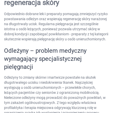
regeneracja skóry
Odpowiednio dobrane leki i preparaty pomagają zmniejszyć ryzyko
Korzystamy z plików cookies w celu
powstawania odleżyn oraz wspierają regenerację skóry narażonej
dostosowania zawartości serwisu do Twoich
na długotrwały ucisk. Regularna pielęgnacja jest szczególnie
istotna u osób leżących, ponieważ pozwala utrzymać skórę w
preferencji. Więcej informacji znajdziesz w
dobrej kondycji i zapobiegać powikłaniom - preparaty z tej kategorii
naszej
polityce prywatności
. Możesz określić
skutecznie wspierają pielęgnację skóry u osób unieruchomionych.
warunki przechowywania lub dostępu do
cookies poprzez kliknięcie przycisku
Odleżyny – problem medyczny
"Ustawienia" lub możesz zaakceptować
wymagający specjalistycznej
ustawienia wszystkich cookies klikając
pielęgnacji
AKCEPTUJĘ WSZYSTKIE
Odleżyny to zmiany skórne i martwicze powstałe na skutek
długotrwałego ucisku i niedokrwienia tkanek. Najczęściej
występują u osób unieruchomionych – przewlekle chorych,
AKCEPTUJĘ WSZYSTKIE
leżących pacjentów czy seniorów z ograniczoną mobilnością.
Nieleczone odleżyny mogą prowadzić do poważnych powikłań, w
Ustawienia
tym zakażeń ogólnoustrojowych. Z tego względu właściwa
profilaktyka i terapia miejscowa odgrywają kluczową rolę w
ograniczeniu ryzyka ich wystąpienia i przyspieszeniu procesu