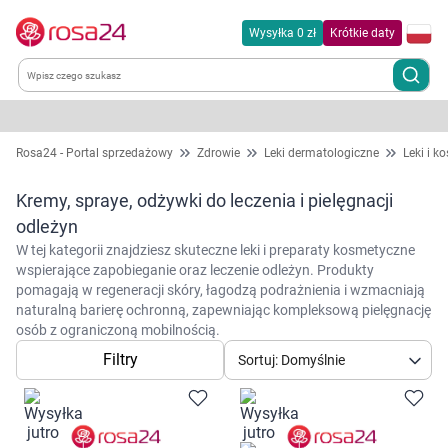
Wysyłka 0 zł
Krótkie daty
Kategorie
Rosa24 - Portal sprzedażowy
Zdrowie
Leki dermatologiczne
Leki i k
Chemia gospodarcza
Kremy, spraye, odżywki do leczenia i pielęgnacji
odleżyn
Dla zwierząt
W tej kategorii znajdziesz skuteczne leki i preparaty kosmetyczne
wspierające zapobieganie oraz leczenie odleżyn. Produkty
pomagają w regeneracji skóry, łagodzą podrażnienia i wzmacniają
Dom i ogród
naturalną barierę ochronną, zapewniając kompleksową pielęgnację
osób z ograniczoną mobilnością.
Zdrowie
Filtry
Sortuj: Domyślnie
Kobieta w ciąży i mama