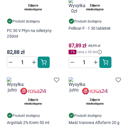
Dziecko
Higiena
Produkt dostępny
Produkt dostępny
Pellicar-F - 1 30 tabletek
Kosmetyki
PC 30 V Płyn na odleżyny
250ml
Mężczyzna
87,89 zł
88,99 zł
82,88 zł
-
1
%
Cena z 30 dni
Zdrowy styl życia
Zabawki
Sprzęt medyczny
Motoryzacja
Produkt dostępny
Produkt dostępny
Grupy produktowe
Argotiab 2% Krem 50 ml
Maść tranowa Aflofarm 20 g