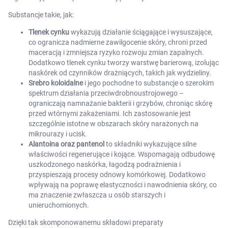
Substancje takie, jak:
Tlenek cynku
wykazują działanie ściągające i wysuszające,
co ogranicza nadmierne zawilgocenie skóry, chroni przed
maceracją i zmniejsza ryzyko rozwoju zmian zapalnych.
Dodatkowo tlenek cynku tworzy warstwę barierową, izolując
naskórek od czynników drażniących, takich jak wydzieliny.
Srebro koloidalne
i jego pochodne to substancje o szerokim
spektrum działania przeciwdrobnoustrojowego –
ograniczają namnażanie bakterii i grzybów, chroniąc skórę
przed wtórnymi zakażeniami. Ich zastosowanie jest
szczególnie istotne w obszarach skóry narażonych na
mikrourazy i ucisk.
Alantoina oraz pantenol
to składniki wykazujące silne
właściwości regenerujące i kojące. Wspomagają odbudowę
uszkodzonego naskórka, łagodzą podrażnienia i
przyspieszają procesy odnowy komórkowej. Dodatkowo
wpływają na poprawę elastyczności i nawodnienia skóry, co
ma znaczenie zwłaszcza u osób starszych i
unieruchomionych.
Dzięki tak skomponowanemu składowi preparaty