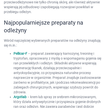
przeciwodleżynowe nie tylko chronią skórę, ale również aktywnie
wspierają jej odbudowę i zapobiegają rozwojowi powikłań w
przebiegu odleżyn.
Najpopularniejsze preparaty na
odleżyny
Wśród najczęściej wybieranych preparatów na odleżyny znajdują
się m.in.:
Pellicar-F
– preparat zawierający karnozynę, treoninę i
tryptofan, opracowany z myślą o wspomaganiu gojenia się
ran przewlekłych i odleżyn. Składniki aktywne wspierają
regenerację tkanek, działają przeciwzapalnie i
antyoksydacyjnie, co przyspiesza naturalne procesy
naprawcze w organizmie. Preparat znajduje zastosowanie
zarówno w profilaktyce, jak i podczas rekonwalescencji po
zabiegach chirurgicznych, wspierając szybszy powrót do
zdrowia.
Argotiab
– krem lub spray ze srebrem mikronizowanym,
który działa antyseptycznie i przyspiesza gojenie drobnych
ran oraz odleżyn. Nie zawiera parabenów i jest dobrze