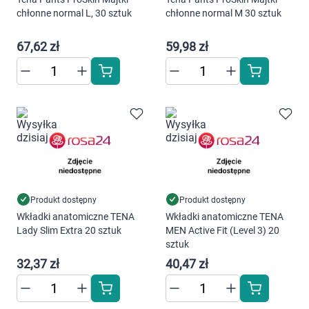
Dziecko
chłonne normal L, 30 sztuk
chłonne normal M 30 sztuk
Higiena
67,62 zł
59,98 zł
Kosmetyki
Mężczyzna
Zdrowy styl życia
Zabawki
Produkt dostępny
Produkt dostępny
Sprzęt medyczny
Wkładki anatomiczne TENA
Wkładki anatomiczne TENA
Lady Slim Extra 20 sztuk
MEN Active Fit (Level 3) 20
sztuk
Motoryzacja
32,37 zł
40,47 zł
Grupy produktowe