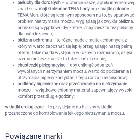
pieluchy dla dorosłych
– w ofercie naszej apteki internetowej
znajdziesz
majtki chłonne TENA Lady
oraz
majtki chłonne
TENA Men
, które są idealnym sposobem na to, by opanować
problem nietrzymania moczu. Wyglądają jak zwykła bielizna,
przez co są wyjątkowo dyskretne. Znajdziesz tu też pieluchy
dla osób leżących;
bielizna ochronna
– to różne modele majtek chłonnych, z
którymi warto zapoznać się lepiej przeglądając naszą pełną
ofertę. Takie majtki występują w różnych rozmiarach, dzięki
czemu możesz znaleźć tu także coś dla siebie;
chusteczki pielęgnacyjne
– aby uniknąć odparzeń
wywołanych nietrzymaniem moczu, warto do podcierania i
utrzymania higieny korzystać z tego rodzaju akcesoriów;
podkłady higieniczne oraz prześcieradła na nietrzymanie
moczu
– wyjątkowo chłonny materiał zapewniający wysoki
komfort przez długie godziny;
wkładki urologiczne
– to przyklejane do bielizny wkładki
przeznaczone do kontrolowania lekkiego nietrzymania moczu.
Powiązane marki