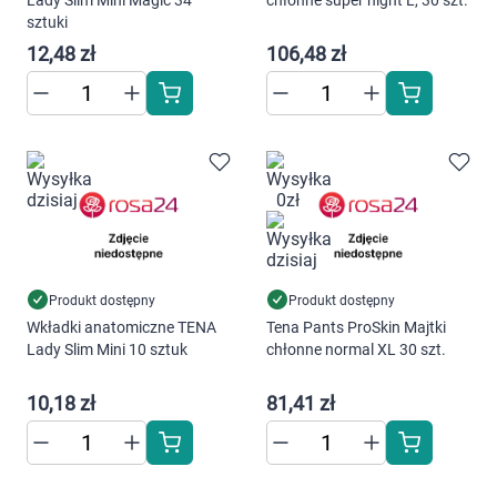
Lady Slim Mini Magic 34
chłonne super night L, 30 szt.
sztuki
12,48 zł
106,48 zł
Produkt dostępny
Produkt dostępny
Wkładki anatomiczne TENA
Tena Pants ProSkin Majtki
Lady Slim Mini 10 sztuk
chłonne normal XL 30 szt.
Korzystamy z plików cookies w celu
dostosowania zawartości serwisu do Twoich
10,18 zł
81,41 zł
preferencji. Więcej informacji znajdziesz w
naszej
polityce prywatności
. Możesz określić
warunki przechowywania lub dostępu do