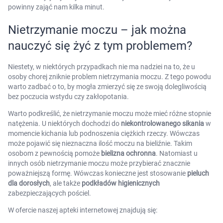
powinny zająć nam kilka minut.
Nietrzymanie moczu – jak można
nauczyć się żyć z tym problemem?
Niestety, w niektórych przypadkach nie ma nadziei na to, że u
osoby chorej zniknie problem nietrzymania moczu. Z tego powodu
warto zadbać o to, by mogła zmierzyć się ze swoją dolegliwością
bez poczucia wstydu czy zakłopotania.
Warto podkreślić, że nietrzymanie moczu może mieć różne stopnie
natężenia. U niektórych dochodzi do
niekontrolowanego sikania
w
momencie kichania lub podnoszenia ciężkich rzeczy. Wówczas
może pojawić się nieznaczna ilość moczu na bieliźnie. Takim
osobom z pewnością pomoże
bielizna ochronna
. Natomiast u
innych osób nietrzymanie moczu może przybierać znacznie
poważniejszą formę. Wówczas konieczne jest stosowanie
pieluch
dla dorosłych
, ale także
podkładów higienicznych
zabezpieczających pościel.
W ofercie naszej apteki internetowej znajdują się: