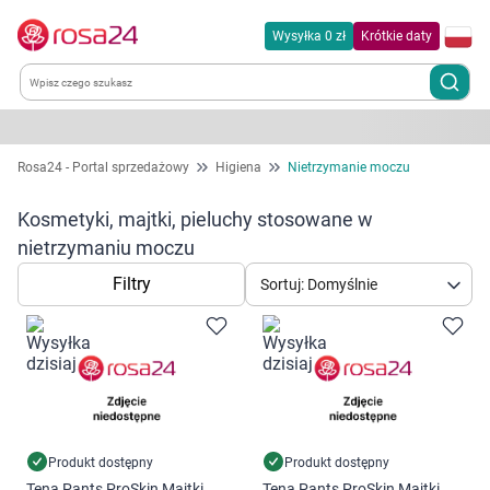
Wysyłka 0 zł
Krótkie daty
Kategorie
Rosa24 - Portal sprzedażowy
Higiena
Nietrzymanie moczu
Chemia gospodarcza
Kosmetyki, majtki, pieluchy stosowane w
nietrzymaniu moczu
Dla zwierząt
Filtry
Sortuj: Domyślnie
Dom i ogród
Zdrowie
Kobieta w ciąży i mama
Produkt dostępny
Produkt dostępny
Tena Pants ProSkin Majtki
Tena Pants ProSkin Majtki