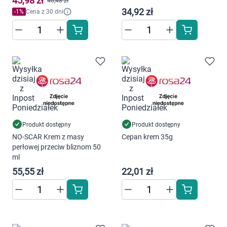
45,98 zł
46,48 zł
Marki
34,92 zł
-
1
%
Cena z 30 dni
Produkt dostępny
Produkt dostępny
NO-SCAR Krem z masy
Cepan krem 35g
perłowej przeciw bliznom 50
ml
55,55 zł
22,01 zł