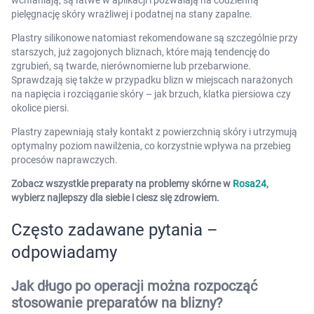
wchłaniają, są łatwe w aplikacji i pozwalają na codzienną
pielęgnację skóry wrażliwej i podatnej na stany zapalne.
Plastry silikonowe natomiast rekomendowane są szczególnie przy
starszych, już zagojonych bliznach, które mają tendencję do
zgrubień, są twarde, nierównomierne lub przebarwione.
Sprawdzają się także w przypadku blizn w miejscach narażonych
na napięcia i rozciąganie skóry – jak brzuch, klatka piersiowa czy
okolice piersi.
Plastry zapewniają stały kontakt z powierzchnią skóry i utrzymują
optymalny poziom nawilżenia, co korzystnie wpływa na przebieg
procesów naprawczych.
Zobacz wszystkie preparaty na problemy skórne w
Rosa24
,
wybierz najlepszy dla siebie i ciesz się zdrowiem.
Często zadawane pytania –
odpowiadamy
Jak długo po operacji można rozpocząć
stosowanie preparatów na blizny?