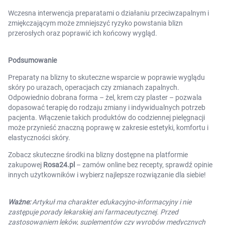
Wczesna interwencja preparatami o działaniu przeciwzapalnym i
zmiękczającym może zmniejszyć ryzyko powstania blizn
przerosłych oraz poprawić ich końcowy wygląd.
Podsumowanie
Preparaty na blizny to skuteczne wsparcie w poprawie wyglądu
skóry po urazach, operacjach czy zmianach zapalnych.
Odpowiednio dobrana forma – żel, krem czy plaster – pozwala
dopasować terapię do rodzaju zmiany i indywidualnych potrzeb
pacjenta. Włączenie takich produktów do codziennej pielęgnacji
może przynieść znaczną poprawę w zakresie estetyki, komfortu i
elastyczności skóry.
Zobacz skuteczne środki na blizny dostępne na platformie
zakupowej
Rosa24.pl
– zamów online bez recepty, sprawdź opinie
innych użytkowników i wybierz najlepsze rozwiązanie dla siebie!
Ważne:
Artykuł ma charakter edukacyjno-informacyjny i nie
zastępuje porady lekarskiej ani farmaceutycznej. Przed
zastosowaniem leków, suplementów czy wyrobów medycznych