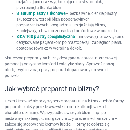
rozjaśniająco oraz wygładzająco na stwardniałą i
przerośniętą tkankę blizn.
Silaurum plastry silikonowe
– bezbarwne, cienkie plastry
skuteczne w terapii blizn pooperacyjnych i
pooparzeniowych. Wygładzają i rozjaśniają blizny,
zmniejszają ich widoczność i są komfortowe w noszeniu.
SIKATRIS plastry specjalistyczne
– innowacyjne rozwiązanie
dedykowane pacjentkom po mastopeksji i zabiegach piersi,
dostępne również w wersji na dekolt.
Skuteczne preparaty na blizny dostępne w aptece internetowej
pomagają odzyskać komfort i estetykę skóry. Sprawdź naszą
ofertę i wybierz najlepszy preparat dopasowany do swoich
potrzeb.
Jak wybrać preparat na blizny?
Czym kierować się przy wyborze preparatu na blizny? Dobór formy
preparatu zależy przede wszystkim od lokalizacji, wieku i
charakteru zmiany. W przypadku świeżych blizn – np. po
niedawnym zabiegu chirurgicznym czy urazie mechanicznym –
zaleca się stosowanie kremów lub żeli. Formy te dobrze się