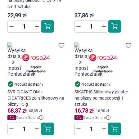
na blizny dekoltu 13 cm x 14
cm 1 sztuka
22,99 zł
37,86 zł
Produkt dostępny
Produkt dostępny
SVR CICAVIT DM +
SIKATRIS Silikonowy plaster
CICATRICES żel silikonowy na
na blizny po maskopesji 1
blizny 15 g
sztuka
68,37 zł
16,78 zł
68,39 zł
16,90 zł
-
1
%
Cena z 30 dni
-
1
%
Cena z 30 dni