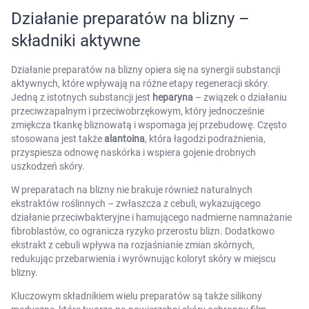
Działanie preparatów na blizny –
składniki aktywne
Działanie preparatów na blizny opiera się na synergii substancji
aktywnych, które wpływają na różne etapy regeneracji skóry.
Jedną z istotnych substancji jest
heparyna
– związek o działaniu
przeciwzapalnym i przeciwobrzękowym, który jednocześnie
zmiękcza tkankę bliznowatą i wspomaga jej przebudowę. Często
stosowana jest także
alantoina
, która łagodzi podrażnienia,
przyspiesza odnowę naskórka i wspiera gojenie drobnych
uszkodzeń skóry.
W preparatach na blizny nie brakuje również naturalnych
ekstraktów roślinnych – zwłaszcza z cebuli, wykazującego
działanie przeciwbakteryjne i hamującego nadmierne namnażanie
fibroblastów, co ogranicza ryzyko przerostu blizn. Dodatkowo
ekstrakt z cebuli wpływa na rozjaśnianie zmian skórnych,
redukując przebarwienia i wyrównując koloryt skóry w miejscu
blizny.
Kluczowym składnikiem wielu preparatów są także silikony