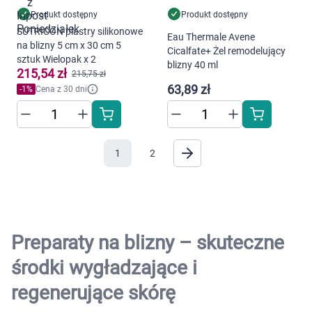
dostosowania zawartości serwisu do Twoich
Produkt dostępny
Produkt dostępny
preferencji. Więcej informacji znajdziesz w
SUTRICON plastry silikonowe
Eau Thermale Avene
naszej
polityce prywatności
. Możesz określić
na blizny 5 cm x 30 cm 5
Cicalfate+ Żel remodelujący
warunki przechowywania lub dostępu do
sztuk Wielopak x 2
blizny 40 ml
215,54 zł
cookies poprzez kliknięcie przycisku
215,75 zł
63,89 zł
-
1
%
Cena z 30 dni
"Ustawienia" lub możesz zaakceptować
ustawienia wszystkich cookies klikając
AKCEPTUJĘ WSZYSTKIE
1
2
AKCEPTUJĘ WSZYSTKIE
Ustawienia
Preparaty na blizny – skuteczne
środki wygładzające i
regenerujące skórę