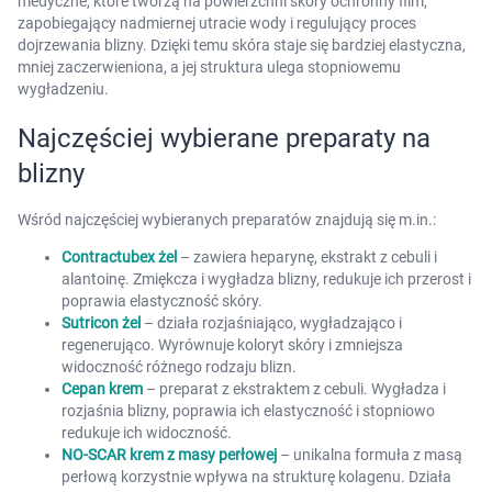
medyczne, które tworzą na powierzchni skóry ochronny film,
zapobiegający nadmiernej utracie wody i regulujący proces
dojrzewania blizny. Dzięki temu skóra staje się bardziej elastyczna,
mniej zaczerwieniona, a jej struktura ulega stopniowemu
wygładzeniu.
Najczęściej wybierane preparaty na
blizny
Wśród najczęściej wybieranych preparatów znajdują się m.in.:
Contractubex żel
– zawiera heparynę, ekstrakt z cebuli i
alantoinę. Zmiękcza i wygładza blizny, redukuje ich przerost i
poprawia elastyczność skóry.
Sutricon żel
– działa rozjaśniająco, wygładzająco i
regenerująco. Wyrównuje koloryt skóry i zmniejsza
widoczność różnego rodzaju blizn.
Cepan krem
– preparat z ekstraktem z cebuli. Wygładza i
rozjaśnia blizny, poprawia ich elastyczność i stopniowo
redukuje ich widoczność.
NO-SCAR krem z masy perłowej
– unikalna formuła z masą
perłową korzystnie wpływa na strukturę kolagenu. Działa