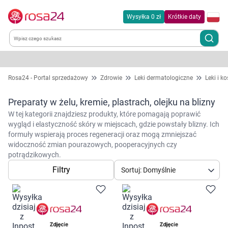
Wysyłka 0 zł
Krótkie daty
Kategorie
Rosa24 - Portal sprzedażowy
Zdrowie
Leki dermatologiczne
Leki i k
Chemia gospodarcza
Preparaty w żelu, kremie, plastrach, olejku na blizny
W tej kategorii znajdziesz produkty, które pomagają poprawić
Dla zwierząt
wygląd i elastyczność skóry w miejscach, gdzie powstały blizny. Ich
formuły wspierają proces regeneracji oraz mogą zmniejszać
widoczność zmian pourazowych, pooperacyjnych czy
Dom i ogród
potrądzikowych.
Filtry
Sortuj: Domyślnie
Zdrowie
Kobieta w ciąży i mama