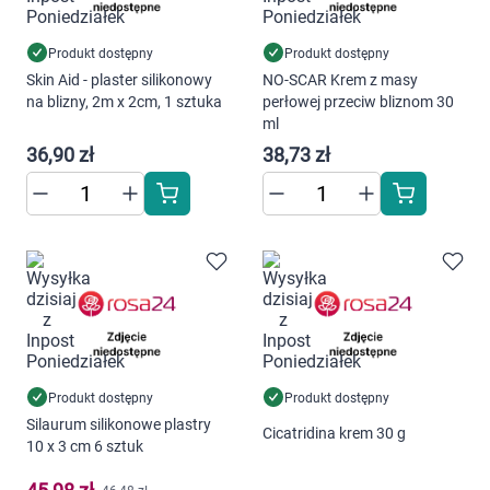
Dziecko
Produkt dostępny
Produkt dostępny
Higiena
Skin Aid - plaster silikonowy
NO-SCAR Krem z masy
na blizny, 2m x 2cm, 1 sztuka
perłowej przeciw bliznom 30
Kosmetyki
ml
36,90 zł
38,73 zł
Mężczyzna
Zdrowy styl życia
Zabawki
Sprzęt medyczny
Motoryzacja
Produkt dostępny
Produkt dostępny
Silaurum silikonowe plastry
Cicatridina krem 30 g
10 x 3 cm 6 sztuk
Grupy produktowe