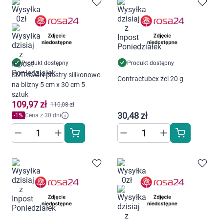
Produkt dostępny
Produkt dostępny
SUTRICON plastry silikonowe
Contractubex żel 20 g
na blizny 5 cm x 30 cm 5
sztuk
109,97 zł
110,08 zł
30,48 zł
-
1
%
Cena z 30 dni