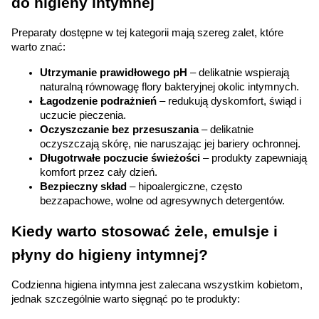
do higieny intymnej
Preparaty dostępne w tej kategorii mają szereg zalet, które 
warto znać:
Utrzymanie prawidłowego pH
 – delikatnie wspierają 
naturalną równowagę flory bakteryjnej okolic intymnych.
Łagodzenie podrażnień
 – redukują dyskomfort, świąd i 
uczucie pieczenia.
Oczyszczanie bez przesuszania
 – delikatnie 
oczyszczają skórę, nie naruszając jej bariery ochronnej.
Długotrwałe poczucie świeżości
 – produkty zapewniają 
komfort przez cały dzień.
Bezpieczny skład
 – hipoalergiczne, często 
bezzapachowe, wolne od agresywnych detergentów.
Kiedy warto stosować żele, emulsje i 
płyny do higieny intymnej?
Codzienna higiena intymna jest zalecana wszystkim kobietom, 
jednak szczególnie warto sięgnąć po te produkty: