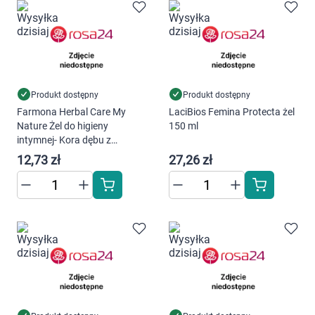
Produkt dostępny
Produkt dostępny
Farmona Herbal Care My
LaciBios Femina Protecta żel
Nature Żel do higieny
150 ml
intymnej- Kora dębu z
prebiotykiem 330 ml
12,73 zł
27,26 zł
Korzystamy z plików cookies w celu
dostosowania zawartości serwisu do Twoich
preferencji. Więcej informacji znajdziesz w
naszej
polityce prywatności
. Możesz określić
warunki przechowywania lub dostępu do
cookies poprzez kliknięcie przycisku