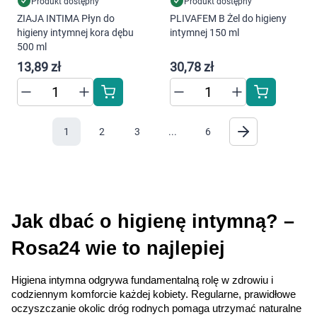
Produkt dostępny
Produkt dostępny
"Ustawienia" lub możesz zaakceptować
ZIAJA INTIMA Płyn do
PLIVAFEM B Żel do higieny
ustawienia wszystkich cookies klikając
higieny intymnej kora dębu
intymnej 150 ml
AKCEPTUJĘ WSZYSTKIE
500 ml
13,89 zł
30,78 zł
AKCEPTUJĘ WSZYSTKIE
1
2
3
...
6
Ustawienia
Jak dbać o higienę intymną? – 
Rosa24 wie to najlepiej
Higiena intymna odgrywa fundamentalną rolę w zdrowiu i 
codziennym komforcie każdej kobiety. Regularne, prawidłowe 
oczyszczanie okolic dróg rodnych pomaga utrzymać naturalne 