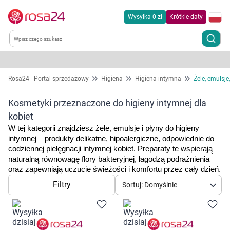
Wysyłka 0 zł
Krótkie daty
Kategorie
Rosa24 - Portal sprzedażowy
Higiena
Higiena intymna
Żele, emulsje
Chemia gospodarcza
Kosmetyki przeznaczone do higieny intymnej dla
kobiet
Dla zwierząt
W tej kategorii znajdziesz żele, emulsje i płyny do higieny 
intymnej – produkty delikatne, hipoalergiczne, odpowiednie do 
codziennej pielęgnacji intymnej kobiet. Preparaty te wspierają 
Dom i ogród
naturalną równowagę flory bakteryjnej, łagodzą podrażnienia 
oraz zapewniają uczucie świeżości i komfortu przez cały dzień.
Zdrowie
Filtry
Sortuj: Domyślnie
Kobieta w ciąży i mama