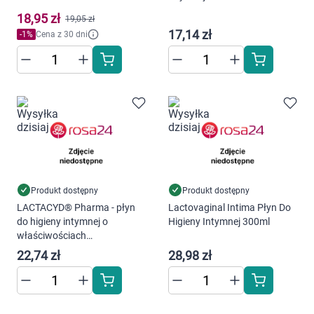
Marki
18,95 zł
19,05 zł
17,14 zł
-
1
%
Cena z 30 dni
Produkt dostępny
Produkt dostępny
LACTACYD® Pharma - płyn
Lactovaginal Intima Płyn Do
do higieny intymnej o
Higieny Intymnej 300ml
właściwościach
przeciwgrzybiczych, 250 ml
22,74 zł
28,98 zł