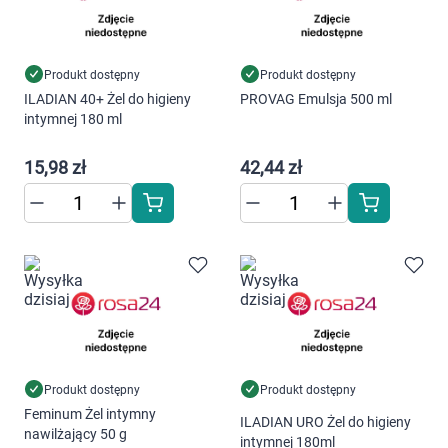
Dziecko
Higiena
Produkt dostępny
Produkt dostępny
ILADIAN 40+ Żel do higieny
PROVAG Emulsja 500 ml
Kosmetyki
intymnej 180 ml
Mężczyzna
15,98 zł
42,44 zł
Zdrowy styl życia
Zabawki
Sprzęt medyczny
Motoryzacja
Produkt dostępny
Produkt dostępny
Feminum Żel intymny
Grupy produktowe
ILADIAN URO Żel do higieny
nawilżający 50 g
intymnej 180ml