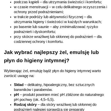
podczas kąpieli – dla utrzymania świeżości i komfortu;
w czasie menstruacji – w celu delikatnego oczyszczenia i 
ochrony przed podrażnieniami;
w trakcie podróży lub aktywności fizycznej – dla 
utrzymania higieny i świeżości w każdych warunkach;
po basenie lub saunie – aby zminimalizować ryzyko 
podrażnień i dyskomfortu;
przy skórze wrażliwej lub skłonnej do podrażnień – dla 
codziennej ochrony i komfortu.
Jak wybrać najlepszy żel, emulsję lub 
płyn do higieny intymnej?
Wybierając żel, emulsję bądź płyn do higieny intymnej warto 
zwrócić uwagę na:
Skład
 – delikatny, hipoalergiczny, bez sztucznych 
barwników i parabenów.
pH
 – produkt powinien mieć pH zbliżone do naturalnego 
pH pochwy (ok. 4,5–5,5).
Rodzaj skóry
 – dla skóry wrażliwej lub skłonnej do 
podrażnień najlepiej sprawdzą się preparaty 