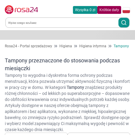
Wysyłka 0 zł
Krótkie daty
Kategorie
Rosa24 - Portal sprzedażowy
Higiena
Higiena intymna
Tampony
Chemia gospodarcza
Tampony przeznaczone do stosowania podczas
miesiączki
Dla zwierząt
Tampony to wygodna i dyskretna forma ochrony podczas
menstruacji, która pozwala utrzymać aktywność fizyczną i komfort
w pracy czy w domu. W kategorii
Tampony
znajdziesz produkty
Dom i ogród
różnej chłonności – od lekkich po superabsorpcyjne – dopasowane
do obfitości krwawienia oraz indywidualnych potrzeb każdej osoby.
Zdrowie
Artykuły dostępne w naszej ofercie obejmują tampony z
aplikatorem i bez aplikatora, wykonane z miękkiej, hipoalergicznej
bawełny, co zmniejsza ryzyko podrażnień. Sprawdź dostępne opcje
Kobieta w ciąży i mama
i wybierz model zapewniający Ci maksymalną wygodę i pewność w
czasie każdego dnia miesiączki.