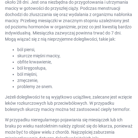
około 28 dni. Jest ona niezbędna do przygotowania i utrzymania
macicy w gotowości do przyszłej ciąży. Podczas menstruacji
dochodzi do złuszczania się oraz wydalania z organizmu nabłonka
macicy. Przebieg miesiączki w znacznym stopniu uzależniony jest
od poziomu hormonów w organizmie, przez co jest kwestią bardzo
indywidualną. Miesiączka zazwyczaj powinna trwać do 7 dni.
Mogą wiązać się z nią nieprzyjemne dolegliwości, takie jak:
ból piersi,
skurcze mięśni macicy,
obfite krwawienie,
ból kręgosłupa,
ból mięśni,
zmęczenie,
problemy ze snem.
Jeżeli dolegliwości te są wyjątkowo uciążliwe, zalecane jest wzięcie
leków rozkurczowych lub przeciwbólowych. W przypadku
bolesnych skurczy macicy można też zastosować ciepły termofor.
W przypadku nieregularnego pojawiania się miesiączek lub ich
braku po wieku nastoletnim należy zgłosić się do lekarza, ponieważ
może być to objaw wielu z chorób. Najczęściej zaburzenia