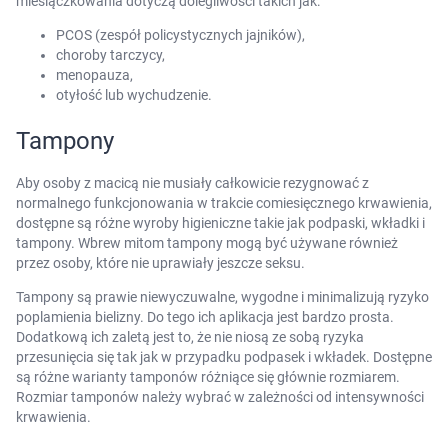
miesiączkowania dotyczą dolegliwości takich jak:
PCOS (zespół policystycznych jajników),
choroby tarczycy,
menopauza,
otyłość lub wychudzenie.
Tampony
Aby osoby z macicą nie musiały całkowicie rezygnować z
normalnego funkcjonowania w trakcie comiesięcznego krwawienia,
dostępne są różne wyroby higieniczne takie jak podpaski, wkładki i
tampony. Wbrew mitom tampony mogą być używane również
przez osoby, które nie uprawiały jeszcze seksu.
Tampony są prawie niewyczuwalne, wygodne i minimalizują ryzyko
poplamienia bielizny. Do tego ich aplikacja jest bardzo prosta.
Dodatkową ich zaletą jest to, że nie niosą ze sobą ryzyka
przesunięcia się tak jak w przypadku podpasek i wkładek. Dostępne
są różne warianty tamponów różniące się głównie rozmiarem.
Rozmiar tamponów należy wybrać w zależności od intensywności
krwawienia.