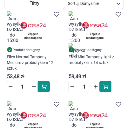
Dziecko
Filtry
Sortuj: Domyślnie
Higiena
Kosmetyki
Mężczyzna
Produkt dostępny
Produkt dostępny
Ellen Normal Tampony
Ellen Mini Tampony light z
Zdrowy styl życia
Medium z probiotykiem 12
probiotykiem, 14 sztuk
sztuk
Zabawki
53,48 zł
59,49 zł
Sprzęt medyczny
Motoryzacja
Grupy produktowe