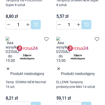
Tampony OB ProComfort
Tampony DONNA NEW Super
Super 8 sztuk
8 sztuk
8,80 zł
5,57 zł
Produkt niedostępny
Produkt niedostępny
Korzystamy z plików cookies w celu
dostosowania zawartości serwisu do Twoich
Tamp. DONNA NEW Normal
ELLEN® Tampony
16 szt.
probiotyczne Mini 14 sztuk
preferencji. Więcej informacji znajdziesz w
naszej
polityce prywatności
. Możesz określić
8,21 zł
59,11 zł
warunki przechowywania lub dostępu do
cookies poprzez kliknięcie przycisku