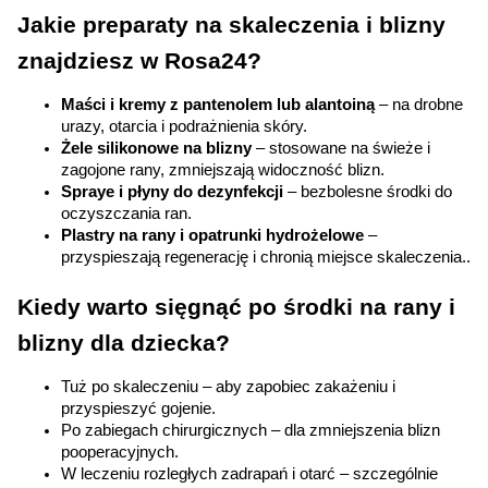
Jakie preparaty na skaleczenia i blizny 
znajdziesz w Rosa24?
Maści i kremy z pantenolem lub alantoiną
 – na drobne 
urazy, otarcia i podrażnienia skóry.
Żele silikonowe na blizny
 – stosowane na świeże i 
zagojone rany, zmniejszają widoczność blizn.
Spraye i płyny do dezynfekcji
 – bezbolesne środki do 
oczyszczania ran.
Plastry na rany i opatrunki hydrożelowe
 – 
przyspieszają regenerację i chronią miejsce skaleczenia..
Kiedy warto sięgnąć po środki na rany i 
blizny dla dziecka?
Tuż po skaleczeniu – aby zapobiec zakażeniu i 
przyspieszyć gojenie.
Po zabiegach chirurgicznych – dla zmniejszenia blizn 
Korzystamy z plików cookies w celu
pooperacyjnych.
W leczeniu rozległych zadrapań i otarć – szczególnie 
dostosowania zawartości serwisu do Twoich