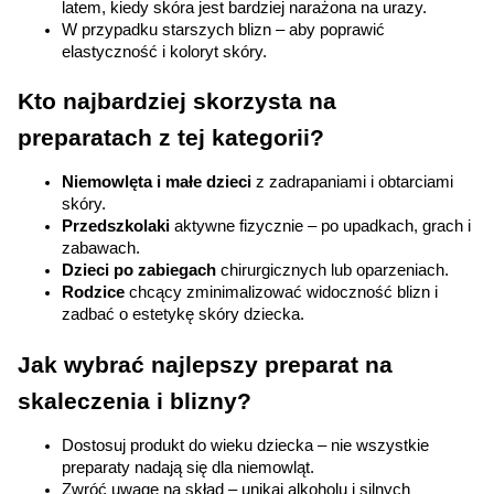
latem, kiedy skóra jest bardziej narażona na urazy.
preferencji. Więcej informacji znajdziesz w
W przypadku starszych blizn – aby poprawić 
naszej
polityce prywatności
. Możesz określić
elastyczność i koloryt skóry.
warunki przechowywania lub dostępu do
cookies poprzez kliknięcie przycisku
Kto najbardziej skorzysta na 
"Ustawienia" lub możesz zaakceptować
preparatach z tej kategorii?
ustawienia wszystkich cookies klikając
AKCEPTUJĘ WSZYSTKIE
Niemowlęta i małe dzieci
 z zadrapaniami i obtarciami 
skóry.
Przedszkolaki
 aktywne fizycznie – po upadkach, grach i 
zabawach.
AKCEPTUJĘ WSZYSTKIE
Dzieci po zabiegach
 chirurgicznych lub oparzeniach.
Rodzice
 chcący zminimalizować widoczność blizn i 
zadbać o estetykę skóry dziecka.
Ustawienia
Jak wybrać najlepszy preparat na 
skaleczenia i blizny?
Dostosuj produkt do wieku dziecka – nie wszystkie 
preparaty nadają się dla niemowląt.
Zwróć uwagę na skład – unikaj alkoholu i silnych 