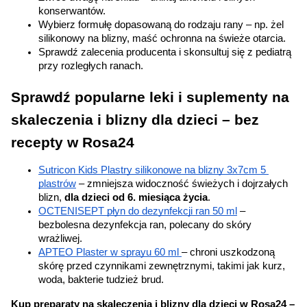
konserwantów.
Wybierz formułę dopasowaną do rodzaju rany – np. żel 
silikonowy na blizny, maść ochronna na świeże otarcia.
Sprawdź zalecenia producenta i skonsultuj się z pediatrą 
przy rozległych ranach.
Sprawdź popularne leki i suplementy na 
skaleczenia i blizny dla dzieci – bez 
recepty w Rosa24
Sutricon Kids Plastry silikonowe na blizny 3x7cm 5 
plastrów
 – zmniejsza widoczność świeżych i dojrzałych 
blizn, 
dla dzieci od 6. miesiąca życia
.
OCTENISEPT płyn do dezynfekcji ran 50 ml
 – 
bezbolesna dezynfekcja ran, polecany do skóry 
wrażliwej.
APTEO Plaster w sprayu 60 ml 
– chroni uszkodzoną 
skórę przed czynnikami zewnętrznymi, takimi jak kurz, 
woda, bakterie tudzież brud.
Kup preparaty na skaleczenia i blizny dla dzieci w Rosa24 – 