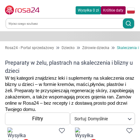
Wysyłka 0 zł
Krótkie daty
Kategorie
Rosa24 - Portal sprzedażowy
Dziecko
Zdrowie dziecka
Skaleczenia i 
Chemia gospodarcza
Preparaty w żelu, plastrach na skaleczenia i blizny u
dzieci
Dla zwierząt
W tej kategorii znajdziesz leki i suplementy na skaleczenia oraz 
blizny u dzieci – w formie kremów, maści,płynów, plastrów i 
żeli. Preparaty te przyspieszają regenerację skóry, zapobiegają 
Dom i ogród
zakażeniom, a także wspomagają proces gojenia ran. Zamów 
online w Rosa24 – bez recepty i z dostawą prosto pod drzwi 
Zdrowie
Twojego domu.
Filtry
Sortuj: Domyślnie
Kobieta w ciąży i mama