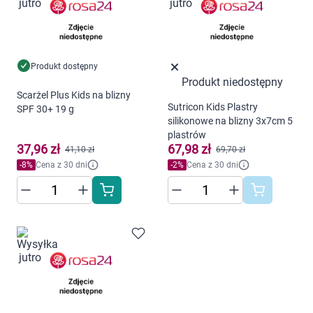
Dziecko
Higiena
Produkt dostępny
Kosmetyki
Produkt niedostępny
Scarżel Plus Kids na blizny
Sutricon Kids Plastry
SPF 30+ 19 g
Mężczyzna
silikonowe na blizny 3x7cm 5
plastrów
Zdrowy styl życia
37,96 zł
67,98 zł
41,10 zł
69,70 zł
-
8
%
Cena z 30 dni
-
2
%
Cena z 30 dni
Zabawki
Sprzęt medyczny
Motoryzacja
Grupy produktowe