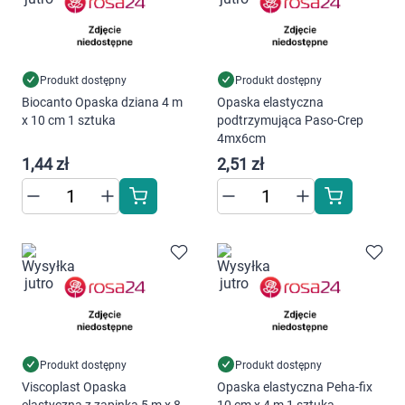
Dziecko
Higiena
Produkt dostępny
Produkt dostępny
Kosmetyki
Biocanto Opaska dziana 4 m
Opaska elastyczna
x 10 cm 1 sztuka
podtrzymująca Paso-Crep
4mx6cm
Mężczyzna
1,44 zł
2,51 zł
Zdrowy styl życia
Zabawki
Sprzęt medyczny
Motoryzacja
Produkt dostępny
Produkt dostępny
Grupy produktowe
Viscoplast Opaska
Opaska elastyczna Peha-fix