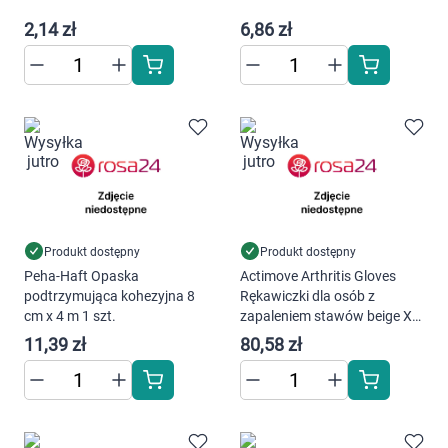
2,14 zł
6,86 zł
Produkt dostępny
Produkt dostępny
Peha-Haft Opaska
Actimove Arthritis Gloves
podtrzymująca kohezyjna 8
Rękawiczki dla osób z
cm x 4 m 1 szt.
zapaleniem stawów beige XL
rękawice 1 op.
11,39 zł
80,58 zł