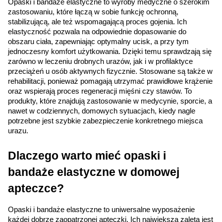
Opaski i bandaże elastyczne to wyroby medyczne o szerokim 
zastosowaniu, które łączą w sobie funkcję ochronną, 
AKCEPTUJĘ WSZYSTKIE
stabilizującą, ale też wspomagającą proces gojenia. Ich 
elastyczność pozwala na odpowiednie dopasowanie do 
Ustawienia
obszaru ciała, zapewniając optymalny ucisk, a przy tym 
jednoczesny komfort użytkowania. Dzięki temu sprawdzają się 
zarówno w leczeniu drobnych urazów, jak i w profilaktyce 
przeciążeń u osób aktywnych fizycznie. Stosowane są także w 
rehabilitacji, ponieważ pomagają utrzymać prawidłowe krążenie 
oraz wspierają proces regeneracji mięśni czy stawów. To 
produkty, które znajdują zastosowanie w medycynie, sporcie, a 
nawet w codziennych, domowych sytuacjach, kiedy nagle 
potrzebne jest szybkie zabezpieczenie konkretnego miejsca 
urazu.
Dlaczego warto mieć opaski i 
bandaże elastyczne w domowej 
apteczce?
Opaski i bandaże elastyczne to uniwersalne wyposażenie 
każdej dobrze zaopatrzonej apteczki. Ich największą zaletą jest 