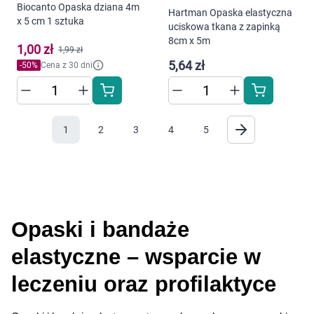
Biocanto Opaska dziana 4m
Hartman Opaska elastyczna
x 5 cm 1 sztuka
uciskowa tkana z zapinką
8cm x 5m
1,00 zł
1,99 zł
5,64 zł
-
50
%
Cena z 30 dni
1
2
3
4
5
Korzystamy z plików cookies w celu
dostosowania zawartości serwisu do Twoich
preferencji. Więcej informacji znajdziesz w
naszej
polityce prywatności
. Możesz określić
warunki przechowywania lub dostępu do
cookies poprzez kliknięcie przycisku
Opaski i bandaże 
"Ustawienia" lub możesz zaakceptować
elastyczne – wsparcie w 
ustawienia wszystkich cookies klikając
AKCEPTUJĘ WSZYSTKIE
leczeniu oraz profilaktyce