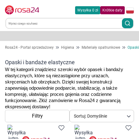
Wysyłka 0 zł
Krótkie daty
Kategorie
Rosa24 - Portal sprzedażowy
Higiena
Materiały opatrunkowe
Opaski
Chemia gospodarcza
Opaski i bandaże elastyczne
W tej kategorii znajdziesz szeroki wybór opasek i bandaży 
Dla zwierząt
elastycznych, które są niezastąpione przy urazach, 
skręceniach lub obrzękach. Dzięki swojej konstrukcji 
zapewniają odpowiednie podparcie, stabilizację, a także 
Dom i ogród
kompresję, ułatwiając proces gojenia oraz codzienne 
funkcjonowanie. 
Złóż zamówienie w Rosa24 z gwarancją 
ekspresowej dostawy!
Zdrowie
Filtry
Sortuj: Domyślnie
Kobieta w ciąży i mama