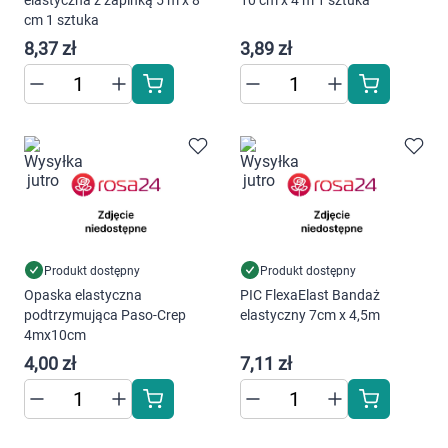
elastyczna z zapinką 5 m x 8
10 cm x 4 m 1 sztuka
cm 1 sztuka
Marki
8,37 zł
3,89 zł
Produkt dostępny
Produkt dostępny
Opaska elastyczna
PIC FlexaElast Bandaż
podtrzymująca Paso-Crep
elastyczny 7cm x 4,5m
4mx10cm
4,00 zł
7,11 zł