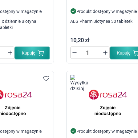
Leki na reumatyzm
Suplementy i witaminy na kości i stawy
dostępny w magazynie
Produkt dostępny w magazynie
Żele i płyny do masażu
 x dziennie Biotyna
ALG Pharm Biotynea 30 tabletek
Leki na stawy
Leki na skurcze
abletki
Leki dermatologiczne
Leki i kosmetyki na zmiany skórne
10,20 zł
Leki i maści na atopowe zapalenie sk
Leki i preparaty na grzybicę
Kupuję
Kupuję
Leki i preparaty na łuszczycę
Leki i preparaty na trądzik
Leki i preparaty na wszawicę
Leki na opryszczkę
Leki i preparaty na brodawki i kurzajki
Leki na nadmierne pocenie
Szampony i preparaty na łupież
Leki na ospę
Preparaty na zajady i afty
Preparaty na łysienie androgenowe
Leki i preparaty na mięczaka zakaźn
Leki i preparaty na świerzb
Leki i kosmetyki na problemy skórne
dostępny w magazynie
Produkt dostępny w magazynie
Leki i kosmetyki na odleżyny