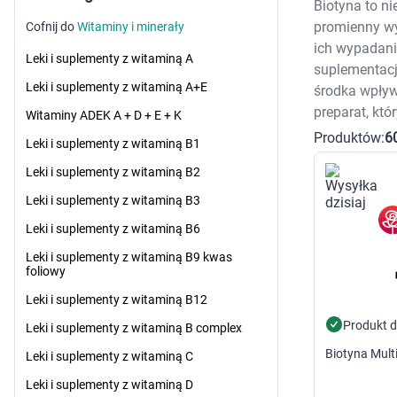
Odplamiacze do prania
Zwalczani
Sucha k
Biotyna to n
Do zmywarki
Preparat
Mokra k
promienny wy
Cofnij do
Witaminy i minerały
Kapsułki i tabletki do zmywarki
Smakołyki dla ko
Znicze i 
ich wypadani
Żele do zmywarki
Żwirek
Odstrasz
Leki i suplementy z witaminą A
suplementacj
Nabłyszczacze do zmywarki
Kuwety
Małe AG
Odświeżacze do zmywarki
Leki weterynaryjne OTC
D
Leki i suplementy z witaminą A+E
środka wpływa
Sól do zmywarki
Suplementy dla psów i ko
P
preparat, kt
Witaminy ADEK A + D + E + K
Akcesoria do sprzątania
Suplementy i wit
A
Produktów:
6
Do kuchni
Suplementy i wita
Grille i a
Leki i suplementy z witaminą B1
Płyny do mycia naczyń
Środki na pasożyty dla zw
Taśmy sa
Do łazienki
Obroże przeciw p
Narzędzi
Leki i suplementy z witaminą B2
Płyny i żele do WC
Krople i tabletki 
Akcesori
Leki i suplementy z witaminą B3
Zawieszki do WC
Pielęgnacja psów i kotów
Militaria
Dom
Szampony dla zwi
Akcesori
Leki i suplementy z witaminą B6
Odświeżacze powietrza
Nasiona 
Szampo
Płyny do podłóg
Artykuły 
Szampon
Leki i suplementy z witaminą B9 kwas
foliowy
Preparaty pielęgn
Preparat
Leki i suplementy z witaminą B12
Szczotki dla zwie
Szczotk
Produkt 
Leki i suplementy z witaminą B complex
Szczotk
Biotyna Mult
Akcesoria dla zwierząt
Leki i suplementy z witaminą C
Smycze
Leki i suplementy z witaminą D
Zabawki dla zwie