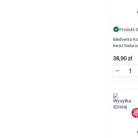
Produkt 
Medverita Ko
kwas hialur
kapsułek
38,90 zł