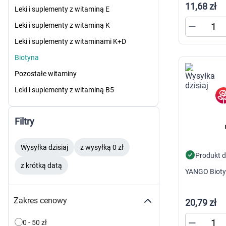
11,68 zł
Zabawki
Leki i suplementy z witaminą E
Zwierzęta gospodarskie
Akwarystyka
Leki i suplementy z witaminą K
Leki i suplementy z witaminami K+D
Biotyna
Pozostałe witaminy
Leki i suplementy z witaminą B5
Filtry
Wysyłka dzisiaj
z wysyłką 0 zł
Produkt 
z krótką datą
YANGO Bioty
Zakres cenowy
20,79 zł
0 - 50 zł