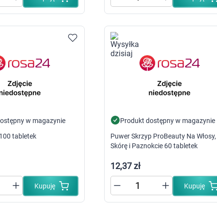
Tabletki i preparaty z cynkiem
Tabletki i preparaty z jodem
Tabletki i preparaty z magnezem
Tabletki i preparaty z magnezem i po
Tabletki i preparaty z potasem
De
Tabletki i preparaty z selenem
Ar
Tabletki i preparaty z wapniem
Tabletki i preparaty z żelazem
Ból i 
Pozostałe minerały
Choro
Kompleks witamin
Alergia
Witaminy na skórę, włosy i paznokcie
Ból ga
Witaminy na pamięć i koncentrację
Kaszel
Witaminy na odporność
Skalec
Witaminy na kości
Spoko
Ko
dostępny w magazynie
Produkt dostępny w magazynie
Witaminy na serce
Układ
Pl
100 tabletek
Puwer Skrzyp ProBeauty Na Włosy,
Witaminy na mięśnie i stawy
Kosmetyki dla 
Skórę i Paznokcie 60 tabletek
Nutrikosmetyki
Odpar
Preparaty pielęgnacyjne dla włosów, s
Do opa
12,37 zł
Leki i preparaty na cellulit
Leki i preparaty na skórę naczynkową
Tabletki i olejki na piękny biust
Pielęg
Kupuję
Kupuję
Preparaty na zdrową opaleniznę
Adaptogeny
Antyoksydanty