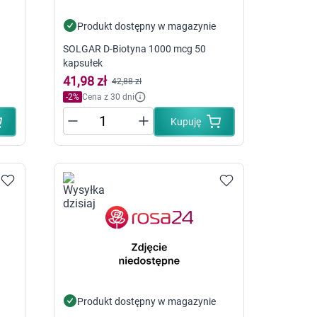
Pieluszki dla dzieci i niemowląt
Pieluchomajtki dla dzieci i niemowląt
Produkt dostępny w magazynie
Majteczki, ceratki i wkładki do pieluszek
SOLGAR D-Biotyna 1000 mcg 50
Pieluchy
kapsułek
41,98 zł
42,88 zł
-
2
%
Cena z 30 dni
óry
Kupuję
ego
Produkt dostępny w magazynie