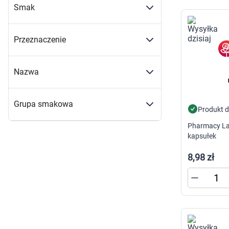
Smak
Przeznaczenie
Nazwa
Grupa smakowa
Produkt 
Pharmacy Lab
kapsułek
8,98 zł
K
s
n