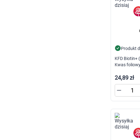
p
p
w
U
Produkt 
KFD Biotin+ (
Kwas foliowy
100 tabletek
24,89 zł