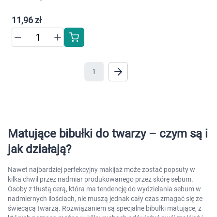
Dziecko
11,96 zł
Higiena
Kosmetyki
1
Mężczyzna
Zdrowy styl życia
Zabawki
Matujące bibułki do twarzy – czym są i
jak działają?
Sprzęt medyczny
Nawet najbardziej perfekcyjny makijaż może zostać popsuty w
Motoryzacja
kilka chwil przez nadmiar produkowanego przez skórę sebum.
Osoby z tłustą cerą, która ma tendencję do wydzielania sebum w
nadmiernych ilościach, nie muszą jednak cały czas zmagać się ze
Grupy produktowe
świecącą twarzą. Rozwiązaniem są specjalne bibułki matujące, z