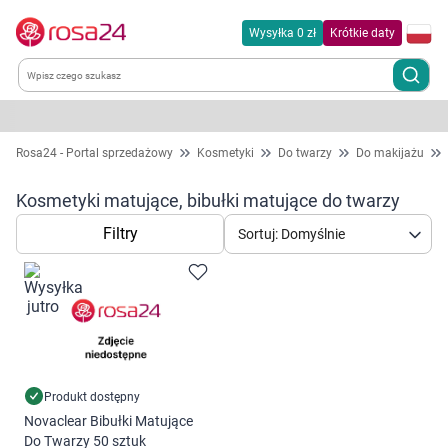
Wysyłka 0 zł
Krótkie daty
Kategorie
Rosa24 - Portal sprzedażowy
Kosmetyki
Do twarzy
Do makijażu
Chemia gospodarcza
Kosmetyki matujące, bibułki matujące do twarzy
Filtry
Sortuj: Domyślnie
Dla zwierząt
Dom i ogród
Zdrowie
Kobieta w ciąży i mama
Produkt dostępny
Novaclear Bibułki Matujące
Do Twarzy 50 sztuk