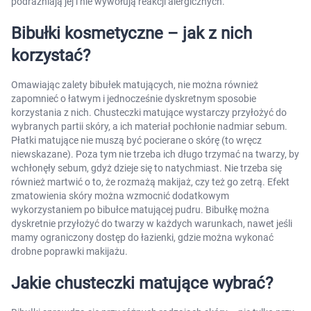
podrażniają jej i nie wywołują reakcji alergicznych.
AKCEPTUJĘ WSZYSTKIE
Bibułki kosmetyczne – jak z nich
korzystać?
Ustawienia
Omawiając zalety bibułek matujących, nie można również
zapomnieć o łatwym i jednocześnie dyskretnym sposobie
korzystania z nich. Chusteczki matujące wystarczy przyłożyć do
wybranych partii skóry, a ich materiał pochłonie nadmiar sebum.
Płatki matujące nie muszą być pocierane o skórę (to wręcz
niewskazane). Poza tym nie trzeba ich długo trzymać na twarzy, by
wchłonęły sebum, gdyż dzieje się to natychmiast. Nie trzeba się
również martwić o to, że rozmażą makijaż, czy też go zetrą. Efekt
zmatowienia skóry można wzmocnić dodatkowym
wykorzystaniem po bibułce matującej pudru. Bibułkę można
dyskretnie przyłożyć do twarzy w każdych warunkach, nawet jeśli
mamy ograniczony dostęp do łazienki, gdzie można wykonać
drobne poprawki makijażu.
Jakie chusteczki matujące wybrać?