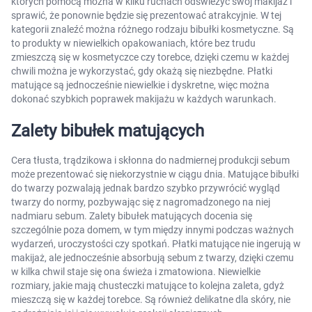
których pomocą można w kilku ruchach odświeżyć swój makijaż i
Marki
sprawić, że ponownie będzie się prezentować atrakcyjnie. W tej
kategorii znaleźć można różnego rodzaju bibułki kosmetyczne. Są
to produkty w niewielkich opakowaniach, które bez trudu
zmieszczą się w kosmetyczce czy torebce, dzięki czemu w każdej
chwili można je wykorzystać, gdy okażą się niezbędne. Płatki
matujące są jednocześnie niewielkie i dyskretne, więc można
dokonać szybkich poprawek makijażu w każdych warunkach.
Zalety bibułek matujących
Korzystamy z plików cookies w celu
dostosowania zawartości serwisu do Twoich
Cera tłusta, trądzikowa i skłonna do nadmiernej produkcji sebum
może prezentować się niekorzystnie w ciągu dnia. Matujące bibułki
preferencji. Więcej informacji znajdziesz w
do twarzy pozwalają jednak bardzo szybko przywrócić wygląd
naszej
polityce prywatności
. Możesz określić
twarzy do normy, pozbywając się z nagromadzonego na niej
warunki przechowywania lub dostępu do
nadmiaru sebum. Zalety bibułek matujących docenia się
cookies poprzez kliknięcie przycisku
szczególnie poza domem, w tym między innymi podczas ważnych
"Ustawienia" lub możesz zaakceptować
wydarzeń, uroczystości czy spotkań. Płatki matujące nie ingerują w
makijaż, ale jednocześnie absorbują sebum z twarzy, dzięki czemu
ustawienia wszystkich cookies klikając
w kilka chwil staje się ona świeża i zmatowiona. Niewielkie
AKCEPTUJĘ WSZYSTKIE
rozmiary, jakie mają chusteczki matujące to kolejna zaleta, gdyż
mieszczą się w każdej torebce. Są również delikatne dla skóry, nie