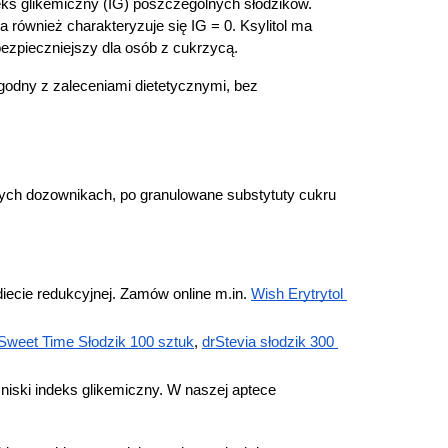
ks glikemiczny (IG) poszczególnych słodzików. 
Pieluszki dla dzieci i niemowląt
a również charakteryzuje się IG = 0. Ksylitol ma 
Pieluchomajtki dla dzieci i niemowląt
t bezpieczniejszy dla osób z cukrzycą.
Majteczki, ceratki i wkładki do pieluszek
Pieluchy
odny z zaleceniami dietetycznymi, bez 
óry
ych dozownikach, po granulowane substytuty cukru 
iecie redukcyjnej. Zamów online m.in.
Wish Erytrytol 
Sweet Time Słodzik 100 sztuk
,
drStevia słodzik 300 
ego
niski indeks glikemiczny. W naszej aptece 