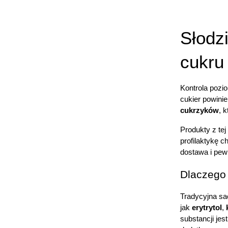
Słodzi
cukru
Kontrola pozi
cukier powini
cukrzyków
, 
Produkty z tej
profilaktykę 
dostawa i pew
Dlaczego 
Tradycyjna sac
jak 
erytrytol
, 
substancji jes