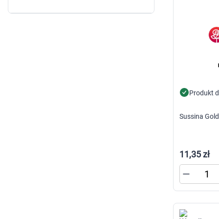
Produkt 
Sussina Gold
11,35 zł
K
s
n