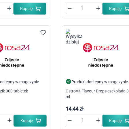
 dla psa i kota
Leki na chrypkę
Witaminy i minerały
Kupuję
Kupuję
Witaminy
Leki i suplementy z witaminą A
Witami
Leki i suplementy z witaminą A+E
Witaminy ADEK A + D + E + K
Leki i suplementy z witaminą B1
Leki i suplementy z witaminą B2
Leki i suplementy z witaminą B3
Leki i suplementy z witaminą B6
Leki i suplementy z witaminą B9 kwas
Ak
Leki i suplementy z witaminą B12
Wk
Leki i suplementy z witaminą B comp
Układ
Ni
Leki i suplementy z witaminą C
Leki i suplementy z witaminą D
dostępny w magazynie
Produkt dostępny w magazynie
Leki i suplementy z witaminą E
Leki i suplementy z witaminą K
zik 300 tabletek
OstroVit Flavour Drops czekolada 
Leki i suplementy z witaminami K+D
ml
Biotyna
Pozostałe witaminy
Katar
Ma
14,44 zł
Leki i suplementy z witaminą B5
Minerały w tabletkach i płynie
Kupuję
Kupuję
Tabletki i preparaty z chromem