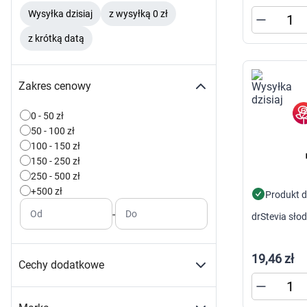
Zabawki
Wysyłka dzisiaj
z wysyłką 0 zł
Zwierzęta gospodarskie
Akwarystyka
z krótką datą
Zakres cenowy
0 - 50 zł
50 - 100 zł
100 - 150 zł
150 - 250 zł
250 - 500 zł
+500 zł
Produkt 
-
Od
Do
drStevia słod
19,46 zł
Cechy dodatkowe