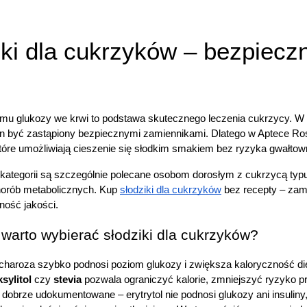
Prezerwatywy
Wibratory
Akcesoria erotyczne
Bezpie
Leki i suplementy na libido
ki dla cukrzyków – bezpieczn
Alergie i katar sienny
Preparaty przeciwalergiczne
Artykuły higien
Leki na katar sienny
Chuste
Krople do oczu w alergii
Leki na alergie skórne
Higien
omu glukozy we krwi to podstawa skutecznego leczenia cukrzycy. W 
Preparaty z wapnem
Papier
Drogi moczowo-płciowe
Patycz
en być zastąpiony bezpiecznymi zamiennikami. Dlatego w Aptece Ro
Leki na infekcje układu moczowego
Plastry
które umożliwiają cieszenie się słodkim smakiem bez ryzyka gwałto
Leki na infekcje i podrażnienia pochwy
Płatki
Probiotyki ginekologiczne
Podkła
 kategorii są szczególnie polecane osobom dorosłym z cukrzycą typu 1
Leki na kamicę nerkową i ból nerek
Produkty do pra
chorób metabolicznych. Kup
słodziki dla cukrzyków
 bez recepty – zam
Leki na menopauzę
Płukan
ność jakości.
Leki i tabletki na nietrzymanie moczu
Pranie
Leki i suplementy diety na prostatę
Przewijanie
warto wybierać słodziki dla cukrzyków?
Leki na suchość pochwy
Worecz
Układ mięśniowy i kostny
Pieluc
Leki na osteoporozę
haroza szybko podnosi poziom glukozy i zwiększa kaloryczność diety.
Preparaty na regenerację chrząstki stawowej
ksylitol
 czy 
stevia
 pozwala ograniczyć kalorie, zmniejszyć ryzyko pró
Leki na stłuczenia i siniaki
t dobrze udokumentowane – erytrytol nie podnosi glukozy ani insuliny, ks
Iniekcje dostawowe