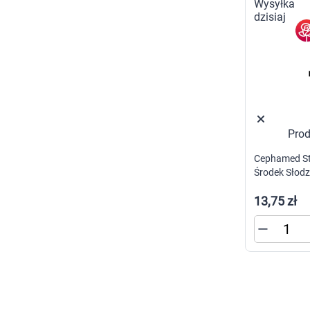
p
p
w
U
Prod
Cephamed Ste
Środek Słodz
13,75 zł