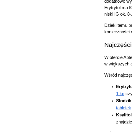
dodatkowo wyk
Erytrytol ma I
niski IG ok. 8
Dzięki temu p
konieczności 
Najczęści
W ofercie Apt
w większych 
Wśród najczęś
Erytryt
1 kg
 cz
Słodzik
tabletek
Ksylitol
znajdzi