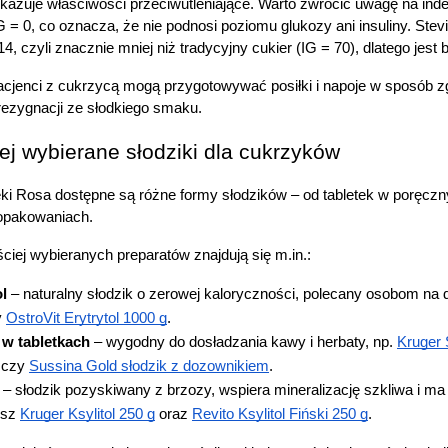
azuje właściwości przeciwutleniające. Warto zwrócić uwagę na inde
Leki na reumatyzm
G = 0, co oznacza, że nie podnosi poziomu glukozy ani insuliny. Stevi
Suplementy i witaminy na kości i stawy
-14, czyli znacznie mniej niż tradycyjny cukier (IG = 70), dlatego jes
Żele i płyny do masażu
Leki na stawy
acjenci z cukrzycą mogą przygotowywać posiłki i napoje w sposób zg
Leki na skurcze
Leki dermatologiczne
rezygnacji ze słodkiego smaku.
Leki i kosmetyki na zmiany skórne
Leki i maści na atopowe zapalenie sk
ej wybierane słodziki dla cukrzyków
Leki i preparaty na grzybicę
Leki i preparaty na łuszczycę
eki Rosa dostępne są różne formy słodzików – od tabletek w poręczn
Leki i preparaty na trądzik
opakowaniach.
Leki i preparaty na wszawicę
Leki na opryszczkę
ciej wybieranych preparatów znajdują się m.in.:
Leki i preparaty na brodawki i kurzajki
Leki na nadmierne pocenie
ol
 – naturalny słodzik o zerowej kaloryczności, polecany osobom na d
Szampony i preparaty na łupież
Leki na ospę
y
OstroVit Erytrytol 1000 g
.
Preparaty na zajady i afty
 w tabletkach
 – wygodny do dosładzania kawy i herbaty, np.
Kruger 
Preparaty na łysienie androgenowe
 czy
Sussina Gold słodzik z dozownikiem
.
Leki i preparaty na mięczaka zakaźn
 – słodzik pozyskiwany z brzozy, wspiera mineralizację szkliwa i ma 
Leki i preparaty na świerzb
Leki i kosmetyki na problemy skórne
esz
Kruger Ksylitol 250 g
 oraz
Revito Ksylitol Fiński 250 g
.
Leki i kosmetyki na odleżyny