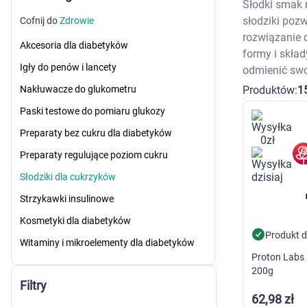
Odplamiacze do prania
Zwalczani
Sucha k
Słodki smak 
Do zmywarki
Preparat
Mokra k
słodziki poz
Cofnij do
Zdrowie
Kapsułki i tabletki do zmywarki
Smakołyki dla ko
Znicze i 
rozwiązanie 
Żele do zmywarki
Żwirek
Odstrasz
Akcesoria dla diabetyków
formy i skład
Nabłyszczacze do zmywarki
Kuwety
Małe AG
Odświeżacze do zmywarki
Leki weterynaryjne OTC
D
Igły do penów i lancety
odmienić swo
Sól do zmywarki
Suplementy dla psów i ko
P
Produktów:
1
Nakłuwacze do glukometru
Akcesoria do sprzątania
Suplementy i wit
A
Do kuchni
Suplementy i wita
Grille i a
Paski testowe do pomiaru glukozy
Płyny do mycia naczyń
Środki na pasożyty dla zw
Taśmy sa
Do łazienki
Obroże przeciw p
Narzędzi
Preparaty bez cukru dla diabetyków
Płyny i żele do WC
Krople i tabletki 
Akcesori
Preparaty regulujące poziom cukru
Zawieszki do WC
Pielęgnacja psów i kotów
Militaria
Dom
Szampony dla zwi
Akcesori
Słodziki dla cukrzyków
Odświeżacze powietrza
Nasiona 
Szampo
Płyny do podłóg
Artykuły 
Szampon
Strzykawki insulinowe
Preparaty pielęgn
Kosmetyki dla diabetyków
Preparat
Produkt 
Szczotki dla zwie
Witaminy i mikroelementy dla diabetyków
Szczotk
Proton Lab
Szczotk
200g
Akcesoria dla zwierząt
Filtry
Smycze
62,98 zł
Zabawki dla zwie