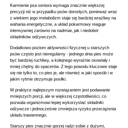
Karmienie psa seniora wymaga znacznie większej 
precyzji niż w przypadku psów dorosłych, ponieważ wraz 
z wiekiem jego metabolizm staje się bardziej wrażliwy na 
wahania energetyczne, a układ pokarmowy reaguje 
intensywniej zarówno na nadmiar, jak i niedobór 
składników odżywczych. 
Korzystamy z plików cookies w celu
Dodatkowo poziom aktywności fizycznej u starszych 
psów często jest nieregularny - jednego dnia pies może 
dostosowania zawartości serwisu do Twoich
być bardziej ruchliwy, a kolejnego wyraźnie osowiały i 
preferencji. Więcej informacji znajdziesz w
mniej chętny do spacerów. Z tego powodu kluczowe staje 
naszej
polityce prywatności
. Możesz określić
się nie tylko to, co pies je, ale również w jaki sposób i w 
warunki przechowywania lub dostępu do
jakim rytmie otrzymuje posiłki.
cookies poprzez kliknięcie przycisku
"Ustawienia" lub możesz zaakceptować
W praktyce najlepszym rozwiązaniem jest podawanie 
ustawienia wszystkich cookies klikając
mniejszych porcji, ale w większej częstotliwości, co 
AKCEPTUJĘ WSZYSTKIE
pozwala organizmowi lepiej wykorzystać składniki 
odżywcze i jednocześnie zmniejsza ryzyko przeciążenia 
układu trawiennego. 
Starszy pies znacznie gorzej radzi sobie z dużymi, 
AKCEPTUJĘ WSZYSTKIE