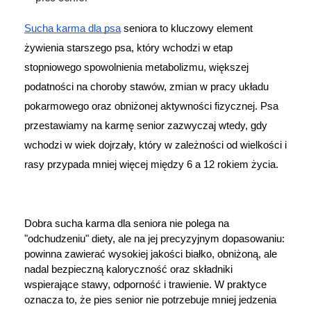
Dziecko
Sucha karma dla psa
 seniora to kluczowy element 
Higiena
żywienia starszego psa, który wchodzi w etap 
stopniowego spowolnienia metabolizmu, większej 
Kosmetyki
podatności na choroby stawów, zmian w pracy układu 
pokarmowego oraz obniżonej aktywności fizycznej. Psa 
Mężczyzna
przestawiamy na karmę senior zazwyczaj wtedy, gdy 
Zdrowy styl życia
wchodzi w wiek dojrzały, który w zależności od wielkości i 
rasy przypada mniej więcej między 6 a 12 rokiem życia.
Zabawki
Sprzęt medyczny
Dobra sucha karma dla seniora nie polega na 
"odchudzeniu" diety, ale na jej precyzyjnym dopasowaniu: 
Motoryzacja
powinna zawierać wysokiej jakości białko, obniżoną, ale 
nadal bezpieczną kaloryczność oraz składniki 
wspierające stawy, odporność i trawienie. W praktyce 
Grupy produktowe
oznacza to, że pies senior nie potrzebuje mniej jedzenia 