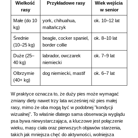
Wielkość 
Przykładowe rasy
Wiek wejścia 
rasy
w senior
Małe (do 10 
york, chihuahua, 
ok. 10–12 lat
kg)
maltańczyk
Średnie 
beagle, cocker spaniel, 
ok. 8–10 lat
(10–25 kg)
border collie
Duże (25–
labrador, owczarek 
ok. 7–9 lat
40 kg)
niemiecki
Olbrzymie 
dog niemiecki, mastif
ok. 6–7 lat
(40+ kg)
W praktyce oznacza to, że duży pies może wymagać 
zmiany diety nawet trzy lata wcześniej niż pies małej 
rasy, mimo że oba mogą być w podobnej "kondycji 
wizualnej". To właśnie dlatego sama obserwacja wyglądu 
psa bywa niewystarczająca, a kluczowe jest połączenie 
wieku, masy ciała oraz pierwszych objawów starzenia, 
takich jak mniejsza chęć do aktywności, wolniejsza 