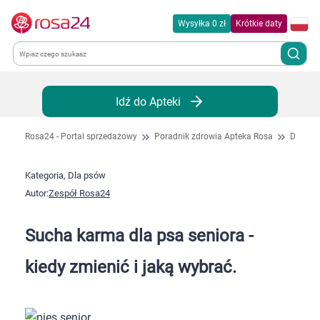
Wysyłka 0 zł
Krótkie daty
Kategorie
Idź do Apteki
Chemia gospodarcza
Rosa24 - Portal sprzedażowy
Poradnik zdrowia Apteka Rosa
Dla ps
Dla zwierząt
Kategoria, Dla psów
Autor:
Zespół Rosa24
Dom i ogród
Sucha karma dla psa seniora -
Zdrowie
kiedy zmienić i jaką wybrać.
Kobieta w ciąży i mama