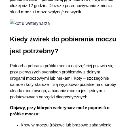
dłużej niż 12 godzin. Dłuższe przechowywanie zmienia 
skład moczu i może wpłynąć na wynik.
Kiedy żwirek do pobierania moczu 
jest potrzebny?
Potrzeba pobrania próbki moczu najczęściej pojawia się 
przy pierwszych sygnałach problemów z dolnymi 
drogami moczowymi lub nerkami. Koty 
–
 szczególnie 
samce i koty starsze 
–
 są wyjątkowo podatne na choroby 
układu moczowego, a badanie moczu jest jednym z 
Korzystamy z plików cookies w celu
podstawowych narzędzi diagnostycznych.
dostosowania zawartości serwisu do Twoich
preferencji. Więcej informacji znajdziesz w
Objawy, przy których weterynarz może poprosić o 
naszej
polityce prywatności
. Możesz określić
próbkę moczu:
warunki przechowywania lub dostępu do
krew w moczu (różowe lub brązowe zabarwienie, 
cookies poprzez kliknięcie przycisku