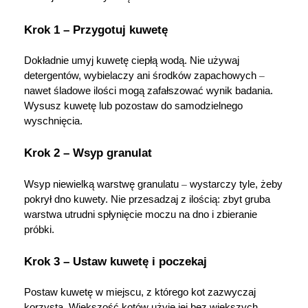
Krok 1 – Przygotuj kuwetę
Dokładnie umyj kuwetę ciepłą wodą. Nie używaj 
detergentów, wybielaczy ani środków zapachowych 
–
nawet śladowe ilości mogą zafałszować wynik badania. 
Wysusz kuwetę lub pozostaw do samodzielnego 
wyschnięcia.
Krok 2 – Wsyp granulat
Wsyp niewielką warstwę granulatu 
–
 wystarczy tyle, żeby 
pokrył dno kuwety. Nie przesadzaj z ilością: zbyt gruba 
warstwa utrudni spłynięcie moczu na dno i zbieranie 
próbki.
Krok 3 – Ustaw kuwetę i poczekaj
Postaw kuwetę w miejscu, z którego kot zazwyczaj 
korzysta. Większość kotów użyje jej bez większych 