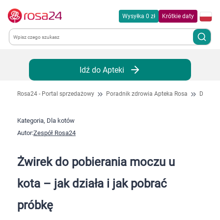
Wysyłka 0 zł
Krótkie daty
Kategorie
Idź do Apteki
Chemia gospodarcza
Rosa24 - Portal sprzedażowy
Poradnik zdrowia Apteka Rosa
Dla kot
Dla zwierząt
Kategoria, Dla kotów
Autor:
Zespół Rosa24
Dom i ogród
Żwirek do pobierania moczu u
Zdrowie
kota – jak działa i jak pobrać
Kobieta w ciąży i mama
próbkę