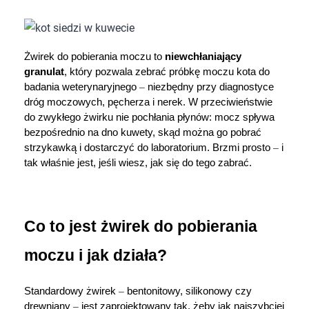
Dziecko
Higiena
Żwirek do pobierania moczu to 
niewchłaniający 
granulat
, który pozwala zebrać próbkę moczu kota do 
Kosmetyki
badania weterynaryjnego 
–
 niezbędny przy diagnostyce 
dróg moczowych, pęcherza i nerek. W przeciwieństwie 
Mężczyzna
do zwykłego żwirku nie pochłania płynów: mocz spływa 
bezpośrednio na dno kuwety, skąd można go pobrać 
Zdrowy styl życia
strzykawką i dostarczyć do laboratorium. Brzmi prosto 
–
 i 
tak właśnie jest, jeśli wiesz, jak się do tego zabrać.
Zabawki
Sprzęt medyczny
Co to jest żwirek do pobierania 
Motoryzacja
moczu i jak działa?
Grupy produktowe
Standardowy żwirek 
–
 bentonitowy, silikonowy czy 
drewniany 
–
 jest zaprojektowany tak, żeby jak najszybciej 