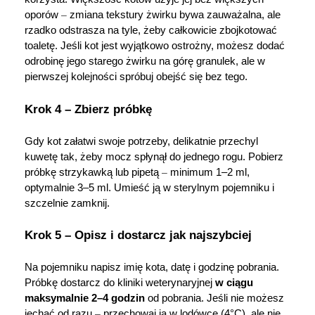
oporów 
–
 zmiana tekstury żwirku bywa zauważalna, ale 
rzadko odstrasza na tyle, żeby całkowicie zbojkotować 
toaletę. Jeśli kot jest wyjątkowo ostrożny, możesz dodać 
odrobinę jego starego żwirku na górę granulek, ale w 
pierwszej kolejności spróbuj obejść się bez tego. 
Krok 4 – Zbierz próbkę
Gdy kot załatwi swoje potrzeby, delikatnie przechyl 
kuwetę tak, żeby mocz spłynął do jednego rogu. Pobierz 
próbkę strzykawką lub pipetą 
–
 minimum 1–2 ml, 
optymalnie 3–5 ml. Umieść ją w sterylnym pojemniku i 
szczelnie zamknij.
Krok 5 – Opisz i dostarcz jak najszybciej
Na pojemniku napisz imię kota, datę i godzinę pobrania. 
Próbkę dostarcz do kliniki weterynaryjnej 
w ciągu 
maksymalnie 2–4 godzin
 od pobrania. Jeśli nie możesz 
jechać od razu 
–
 przechowaj ją w lodówce (4°C), ale nie 