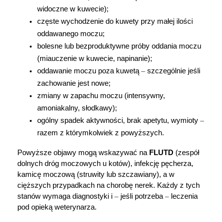
widoczne w kuwecie);
"Ustawienia" lub możesz zaakceptować
częste wychodzenie do kuwety przy małej ilości 
ustawienia wszystkich cookies klikając
oddawanego moczu;
AKCEPTUJĘ WSZYSTKIE
bolesne lub bezproduktywne próby oddania moczu 
(miauczenie w kuwecie, napinanie);
oddawanie moczu poza kuwetą 
–
 szczególnie jeśli 
AKCEPTUJĘ WSZYSTKIE
zachowanie jest nowe;
zmiany w zapachu moczu (intensywny, 
Ustawienia
amoniakalny, słodkawy);
ogólny spadek aktywności, brak apetytu, wymioty 
–
razem z którymkolwiek z powyższych.
Powyższe objawy mogą wskazywać na 
FLUTD
 (zespół 
dolnych dróg moczowych u kotów), infekcję pęcherza, 
kamicę moczową (struwity lub szczawiany), a w 
cięższych przypadkach na chorobę nerek. Każdy z tych 
stanów wymaga diagnostyki i 
–
 jeśli potrzeba 
–
 leczenia 
pod opieką weterynarza.