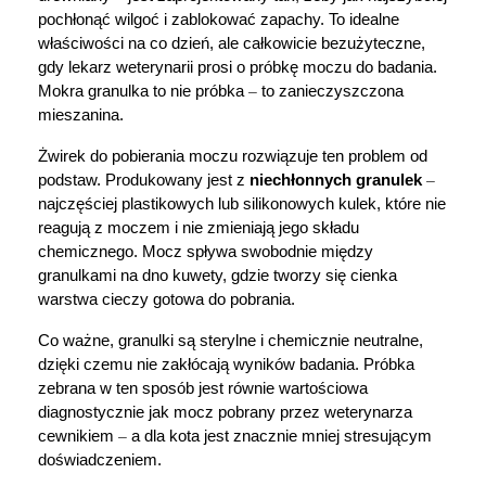
pochłonąć wilgoć i zablokować zapachy. To idealne 
Marki
właściwości na co dzień, ale całkowicie bezużyteczne, 
gdy lekarz weterynarii prosi o próbkę moczu do badania. 
Mokra granulka to nie próbka 
–
 to zanieczyszczona 
mieszanina.
Żwirek do pobierania moczu rozwiązuje ten problem od 
podstaw. Produkowany jest z 
niechłonnych granulek
–
najczęściej plastikowych lub silikonowych kulek, które nie 
reagują z moczem i nie zmieniają jego składu 
chemicznego. Mocz spływa swobodnie między 
granulkami na dno kuwety, gdzie tworzy się cienka 
warstwa cieczy gotowa do pobrania.
Co ważne, granulki są sterylne i chemicznie neutralne, 
dzięki czemu nie zakłócają wyników badania. Próbka 
zebrana w ten sposób jest równie wartościowa 
diagnostycznie jak mocz pobrany przez weterynarza 
cewnikiem 
–
 a dla kota jest znacznie mniej stresującym 
doświadczeniem.