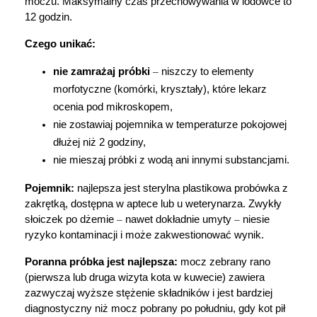
moczu. Maksymalny czas przechowywania w lodówce to 
12 godzin.
Czego unikać:
nie zamrażaj próbki 
–
 niszczy to elementy 
morfotyczne (komórki, kryształy), które lekarz 
ocenia pod mikroskopem,
nie zostawiaj pojemnika w temperaturze pokojowej 
dłużej niż 2 godziny,
nie mieszaj próbki z wodą ani innymi substancjami.
Pojemnik:
 najlepsza jest sterylna plastikowa probówka z 
zakrętką, dostępna w aptece lub u weterynarza. Zwykły 
słoiczek po dżemie 
–
 nawet dokładnie umyty 
–
 niesie 
ryzyko kontaminacji i może zakwestionować wynik.
Poranna próbka jest najlepsza:
 mocz zebrany rano 
(pierwsza lub druga wizyta kota w kuwecie) zawiera 
zazwyczaj wyższe stężenie składników i jest bardziej 
diagnostyczny niż mocz pobrany po południu, gdy kot pił 