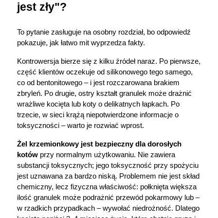
jest zły"?
To pytanie zasługuje na osobny rozdział, bo odpowiedź 
pokazuje, jak łatwo mit wyprzedza fakty.
Kontrowersja bierze się z kilku źródeł naraz. Po pierwsze, 
część klientów oczekuje od silikonowego tego samego, 
co od bentonitowego – i jest rozczarowana brakiem 
zbryleń. Po drugie, ostry kształt granulek może drażnić 
wrażliwe kocięta lub koty o delikatnych łapkach. Po 
trzecie, w sieci krążą niepotwierdzone informacje o 
toksyczności – warto je rozwiać wprost.
Żel krzemionkowy jest bezpieczny dla dorosłych 
kotów
 przy normalnym użytkowaniu. Nie zawiera 
substancji toksycznych; jego toksyczność przy spożyciu 
jest uznawana za bardzo niską. Problemem nie jest skład 
chemiczny, lecz fizyczna właściwość: połknięta większa 
ilość granulek może podrażnić przewód pokarmowy lub – 
w rzadkich przypadkach – wywołać niedrożność. Dlatego 