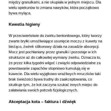
między granulkami, a nie skupiała w jednym miejscu. Dla 
wielu opiekunów to zmiana nawyków, która początkowo 
bywa myląca.
Kwestia higieny
W przeciwieństwie do żwirku bentonitowego, który tworzy 
zwarte bryłki umożliwiające usunięcie moczu z kuwety na 
bieżąco, żwirek silikonowy działa na zasadzie absorpcji. 
Mocz jest pochłaniany przez granulki i pozostaje w ich 
strukturze aż do całkowitej wymiany żwirku. Oznacza to, 
że przez kilka tygodni wilgoć i związki odpowiedzialne za 
powstawanie zapachów stopniowo kumulują się w 
kuwecie. Dla wielu wyjątkowo wrażliwych mruczków taki 
brak świeżości bywa trudny do zaakceptowania, co 
skutkuje tym, że kot zaczyna szukać innych miejsc do 
załatwiania swoich potrzeb fizjologicznych. 
Akceptacja kota – faktura i dźwięk