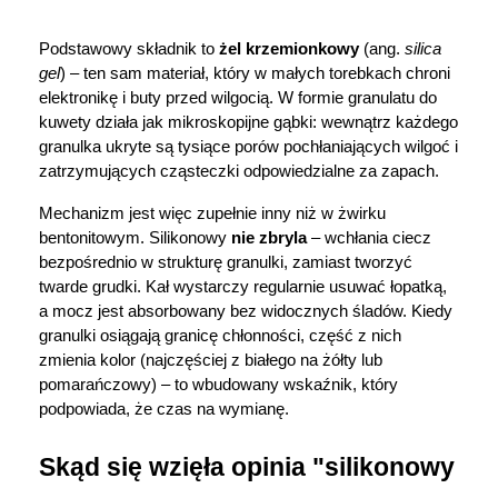
Marki
Podstawowy składnik to 
żel krzemionkowy
 (ang. 
silica 
gel
) – ten sam materiał, który w małych torebkach chroni 
elektronikę i buty przed wilgocią. W formie granulatu do 
kuwety działa jak mikroskopijne gąbki: wewnątrz każdego 
granulka ukryte są tysiące porów pochłaniających wilgoć i 
zatrzymujących cząsteczki odpowiedzialne za zapach.
Mechanizm jest więc zupełnie inny niż w żwirku 
bentonitowym. Silikonowy 
nie zbryla
 – wchłania ciecz 
bezpośrednio w strukturę granulki, zamiast tworzyć 
twarde grudki. Kał wystarczy regularnie usuwać łopatką, 
a mocz jest absorbowany bez widocznych śladów. Kiedy 
granulki osiągają granicę chłonności, część z nich 
zmienia kolor (najczęściej z białego na żółty lub 
pomarańczowy) – to wbudowany wskaźnik, który 
podpowiada, że czas na wymianę.
Skąd się wzięła opinia "silikonowy 