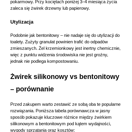
pokarmowy. Przy kociętach poniżej 3–4 miesiąca życia 
warunki przechowywania lub dostępu do
zaleca się żwirek drzewny lub papierowy.
cookies poprzez kliknięcie przycisku
"Ustawienia" lub możesz zaakceptować
Utylizacja
ustawienia wszystkich cookies klikając
AKCEPTUJĘ WSZYSTKIE
Podobnie jak bentonitowy – nie nadaje się do utylizacji do 
toalety. Zużyty granulat powinien trafić do odpadów 
zmieszanych. Żel krzemionkowy jest inertny chemicznie, 
więc z punktu widzenia środowiska nie jest groźny, 
AKCEPTUJĘ WSZYSTKIE
jednak nie podlega kompostowaniu.
Ustawienia
Żwirek silikonowy vs bentonitowy 
– porównanie
Przed zakupem warto zestawić ze sobą oba te popularne 
rozwiązania. Poniższa tabela porównawcza w jasny 
sposób pokazuje kluczowe różnice między żwirkiem 
silikonowym a bentonitowym pod kątem wydajności, 
wygody sprzątania oraz kosztów: 