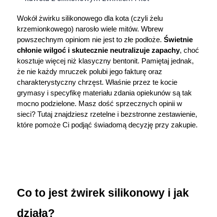
Dziecko
Wokół żwirku silikonowego dla kota (czyli żelu 
Higiena
krzemionkowego) narosło wiele mitów. Wbrew 
powszechnym opiniom nie jest to złe podłoże. 
Świetnie 
chłonie wilgoć i skutecznie neutralizuje zapachy
, choć 
Kosmetyki
kosztuje więcej niż klasyczny bentonit. Pamiętaj jednak, 
że nie każdy mruczek polubi jego fakturę oraz 
Mężczyzna
charakterystyczny chrzęst. Właśnie przez te kocie 
grymasy i specyfikę materiału zdania opiekunów są tak 
Zdrowy styl życia
mocno podzielone. Masz dość sprzecznych opinii w 
sieci? Tutaj znajdziesz rzetelne i bezstronne zestawienie, 
które pomoże Ci podjąć świadomą decyzję przy zakupie.
Zabawki
Sprzęt medyczny
Motoryzacja
Co to jest żwirek silikonowy i jak 
Grupy produktowe
działa?