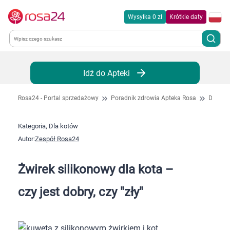
Wysyłka 0 zł
Krótkie daty
Kategorie
Idź do Apteki
Chemia gospodarcza
Rosa24 - Portal sprzedażowy
Poradnik zdrowia Apteka Rosa
Dla kot
Dla zwierząt
Kategoria, Dla kotów
Autor:
Zespół Rosa24
Dom i ogród
Żwirek silikonowy dla kota –
Zdrowie
czy jest dobry, czy "zły"
Kobieta w ciąży i mama