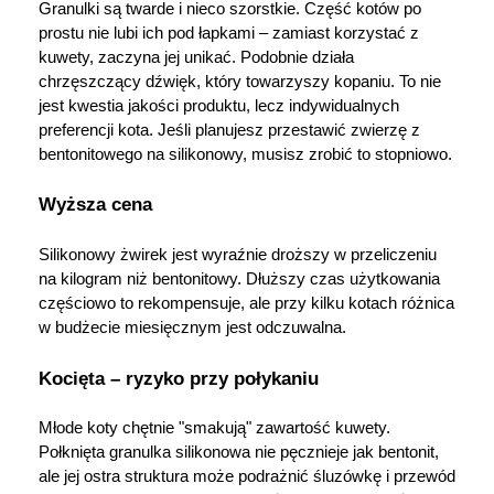
Granulki są twarde i nieco szorstkie. Część kotów po 
prostu nie lubi ich pod łapkami – zamiast korzystać z 
kuwety, zaczyna jej unikać. Podobnie działa 
chrzęszczący dźwięk, który towarzyszy kopaniu. To nie 
jest kwestia jakości produktu, lecz indywidualnych 
preferencji kota. Jeśli planujesz przestawić zwierzę z 
bentonitowego na silikonowy, musisz zrobić to stopniowo.
Wyższa cena
Silikonowy żwirek jest wyraźnie droższy w przeliczeniu 
na kilogram niż bentonitowy. Dłuższy czas użytkowania 
częściowo to rekompensuje, ale przy kilku kotach różnica 
w budżecie miesięcznym jest odczuwalna.
Kocięta – ryzyko przy połykaniu
Korzystamy z plików cookies w celu
dostosowania zawartości serwisu do Twoich
Młode koty chętnie "smakują" zawartość kuwety. 
preferencji. Więcej informacji znajdziesz w
Połknięta granulka silikonowa nie pęcznieje jak bentonit, 
naszej
polityce prywatności
. Możesz określić
ale jej ostra struktura może podrażnić śluzówkę i przewód 