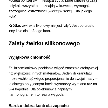
kocięta poniżej 3–4 miesiąca życia, które chętnie gryzą i 
połykają wszystko, co znajdą w kuwecie, wymagają 
szczególnej ostrożności (więcej w sekcji "Dla jakiego 
kota").
Krótko:
 żwirek silikonowy nie jest "zły". Jest po prostu 
inny i nie dla każdego kota.
Zalety żwirku silikonowego
Wyjątkowa chłonność
Żel krzemionkowy pochłania wilgoć znacznie efektywniej 
niż większość innych materiałów. Jeden litr granulatu 
może wchłonąć wilgoć proporcjonalnie do swojej masy – 
to dlatego przy jednym kocie wystarczy wymiana raz na 
3–4 tygodnie. Dla opiekunów z napiętym 
harmonogramem to realna wygoda.
Bardzo dobra kontrola zapachu