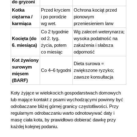
do gryzoni
Kotka 
Przed kryciem 
Ochrona kociąt przed 
ciężarna / 
i po porodzie 
pionowym 
karmiąca
wg wet.
przeniesieniem larw
Co 2 tygodnie 
Wg zaleceń weterynarza; 
Kocięta (do 
od 2. tyg. 
wysoka podatność na 
6. miesiąca)
życia, potem 
zakażenia i słabsza 
co miesiąc
odporność
Kot żywiony 
Dieta surowa = 
surowym 
Co 4–6 tygodni
zwiększone ryzyko; 
mięsem 
zawsze konsultacja
(BARF)
Koty żyjące w wielokocich gospodarstwach domowych 
lub mające kontakt z psami wychodzącymi powinny być 
odrobaczane bliżej górnej granicy częstotliwości. Przy 
regularnym odrobaczaniu warto odnotowywać daty i 
masę ciała kota, by prawidłowo dobierać dawkę przy 
każdej kolejnej podaniu.