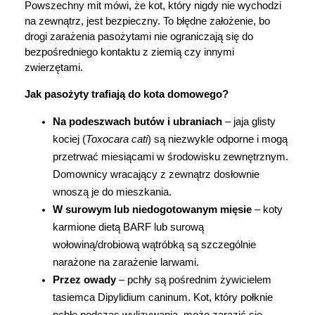
Powszechny mit mówi, że kot, który nigdy nie wychodzi 
Marki
na zewnątrz, jest bezpieczny. To błędne założenie, bo 
drogi zarażenia pasożytami nie ograniczają się do 
bezpośredniego kontaktu z ziemią czy innymi 
zwierzętami.
Jak pasożyty trafiają do kota domowego?
Na podeszwach butów i ubraniach
 – jaja glisty 
kociej (
Toxocara cati
) są niezwykle odporne i mogą 
przetrwać miesiącami w środowisku zewnętrznym. 
Domownicy wracający z zewnątrz dosłownie 
wnoszą je do mieszkania.
W surowym lub niedogotowanym mięsie
 – koty 
karmione dietą BARF lub surową 
wołowiną/drobiową wątróbką są szczególnie 
narażone na zarażenie larwami.
Przez owady
 – pchły są pośrednim żywicielem 
tasiemca Dipylidium caninum. Kot, który połknie 