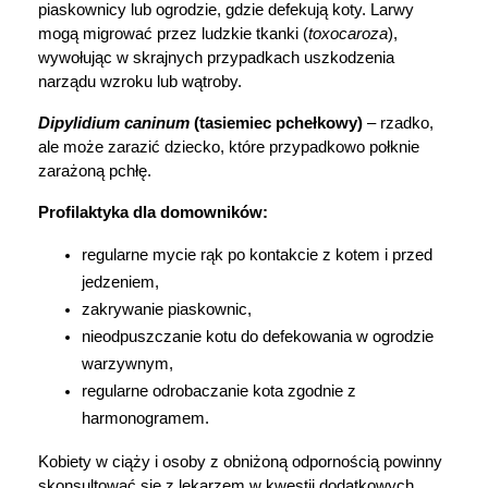
piaskownicy lub ogrodzie, gdzie defekują koty. Larwy 
mogą migrować przez ludzkie tkanki (
toxocaroza
), 
wywołując w skrajnych przypadkach uszkodzenia 
narządu wzroku lub wątroby.
Dipylidium caninum
 (tasiemiec pchełkowy)
 – rzadko, 
ale może zarazić dziecko, które przypadkowo połknie 
zarażoną pchłę.
Profilaktyka dla domowników:
regularne mycie rąk po kontakcie z kotem i przed 
jedzeniem,
zakrywanie piaskownic,
nieodpuszczanie kotu do defekowania w ogrodzie 
warzywnym,
regularne odrobaczanie kota zgodnie z 
harmonogramem.
Kobiety w ciąży i osoby z obniżoną odpornością powinny 
skonsultować się z lekarzem w kwestii dodatkowych 