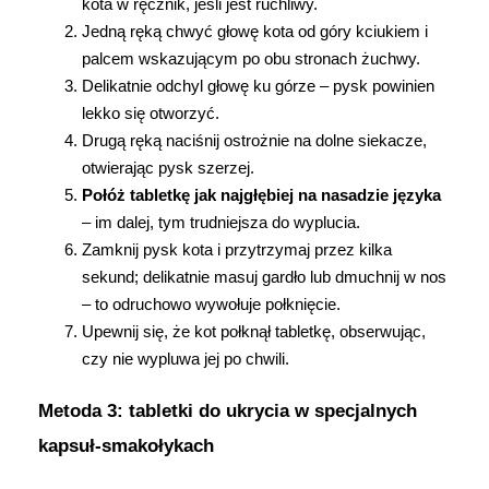
kota w ręcznik, jeśli jest ruchliwy.
Jedną ręką chwyć głowę kota od góry kciukiem i 
palcem wskazującym po obu stronach żuchwy.
Delikatnie odchyl głowę ku górze – pysk powinien 
lekko się otworzyć.
Drugą ręką naciśnij ostrożnie na dolne siekacze, 
otwierając pysk szerzej.
Połóż tabletkę jak najgłębiej na nasadzie języka
– im dalej, tym trudniejsza do wyplucia.
Zamknij pysk kota i przytrzymaj przez kilka 
sekund; delikatnie masuj gardło lub dmuchnij w nos 
– to odruchowo wywołuje połknięcie.
Upewnij się, że kot połknął tabletkę, obserwując, 
czy nie wypluwa jej po chwili.
Metoda 3: tabletki do ukrycia w specjalnych 
kapsuł-smakołykach