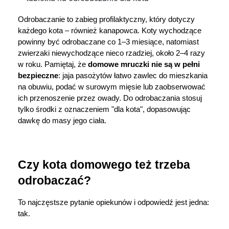
Dziecko
Odrobaczanie to zabieg profilaktyczny, który dotyczy 
Higiena
każdego kota – również kanapowca. Koty wychodzące 
powinny być odrobaczane co 1–3 miesiące, natomiast 
zwierzaki niewychodzące nieco rzadziej, około 2–4 razy 
Kosmetyki
w roku. Pamiętaj, że 
domowe mruczki nie są w pełni 
bezpieczne
: jaja pasożytów łatwo zawlec do mieszkania 
Mężczyzna
na obuwiu, podać w surowym mięsie lub zaobserwować 
ich przenoszenie przez owady. Do odrobaczania stosuj 
Zdrowy styl życia
tylko środki z oznaczeniem "dla kota", dopasowując 
dawkę do masy jego ciała. 
Zabawki
Sprzęt medyczny
Czy kota domowego też trzeba 
odrobaczać?
Motoryzacja
To najczęstsze pytanie opiekunów i odpowiedź jest jedna: 
Grupy produktowe
tak.