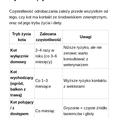
Częstotliwość odrobaczania zależy przede wszystkim od 
tego, czy kot ma kontakt ze środowiskiem zewnętrznym, 
oraz od jego trybu życia i diety.
Tryb życia 
Zalecana 
Uwagi
kota
częstotliwość
Niższe ryzyko, ale nie 
Kot 
2–4 razy w 
zerowe; warto 
wyłącznie 
roku (co 3–6 
konsultować z 
domowy
miesięcy)
weterynarzem
Kot 
wychodzący 
Co 1–3 
Wyższe ryzyko kontaktu 
(ogród, 
miesiące
z wektorami
balkon z 
trawą)
Kot polujący 
/ z 
Gryzonie = częste źródło 
Co miesiąc
dostępem 
tasiemców i glisty