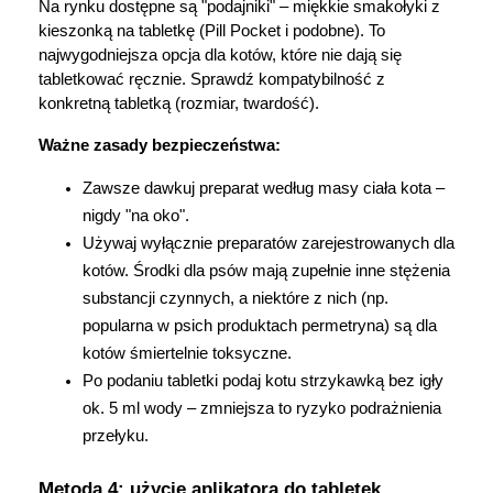
Na rynku dostępne są "podajniki" – miękkie smakołyki z 
kieszonką na tabletkę (Pill Pocket i podobne). To 
najwygodniejsza opcja dla kotów, które nie dają się 
tabletkować ręcznie. Sprawdź kompatybilność z 
konkretną tabletką (rozmiar, twardość).
Ważne zasady bezpieczeństwa:
Zawsze dawkuj preparat według masy ciała kota – 
nigdy "na oko".
Używaj wyłącznie preparatów zarejestrowanych dla 
kotów. Środki dla psów mają zupełnie inne stężenia 
substancji czynnych, a niektóre z nich (np. 
popularna w psich produktach permetryna) są dla 
kotów śmiertelnie toksyczne.
Po podaniu tabletki podaj kotu strzykawką bez igły 
ok. 5 ml wody – zmniejsza to ryzyko podrażnienia 
przełyku.
Metoda 4: użycie aplikatora do tabletek 