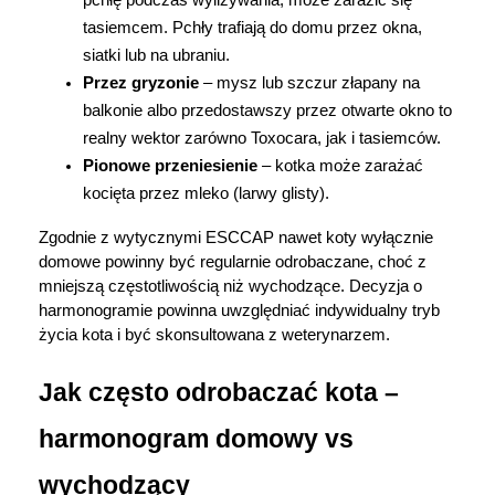
pchłę podczas wylizywania, może zarazić się 
tasiemcem. Pchły trafiają do domu przez okna, 
siatki lub na ubraniu.
Przez gryzonie
 – mysz lub szczur złapany na 
balkonie albo przedostawszy przez otwarte okno to 
realny wektor zarówno Toxocara, jak i tasiemców.
Pionowe przeniesienie
 – kotka może zarażać 
kocięta przez mleko (larwy glisty).
Zgodnie z wytycznymi ESCCAP nawet koty wyłącznie 
domowe powinny być regularnie odrobaczane, choć z 
mniejszą częstotliwością niż wychodzące. Decyzja o 
harmonogramie powinna uwzględniać indywidualny tryb 
życia kota i być skonsultowana z weterynarzem.
Jak często odrobaczać kota – 
harmonogram domowy vs 
wychodzący