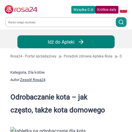
Wysyłka 0 zł
Krótkie daty
Kategorie
Idź do Apteki
Chemia gospodarcza
Rosa24 - Portal sprzedażowy
Poradnik zdrowia Apteka Rosa
Dla kot
Dla zwierząt
Kategoria, Dla kotów
Autor:
Zespół Rosa24
Dom i ogród
Odrobaczanie kota – jak
Zdrowie
często, także kota domowego
Kobieta w ciąży i mama