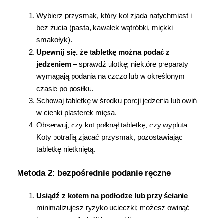
Wybierz przysmak, który kot zjada natychmiast i 
bez żucia (pasta, kawałek wątróbki, miękki 
smakołyk).
Upewnij się, że tabletkę można podać z 
Korzystamy z plików cookies w celu
jedzeniem
 – sprawdź ulotkę; niektóre preparaty 
dostosowania zawartości serwisu do Twoich
preferencji. Więcej informacji znajdziesz w
wymagają podania na czczo lub w określonym 
naszej
polityce prywatności
. Możesz określić
czasie po posiłku.
warunki przechowywania lub dostępu do
Schowaj tabletkę w środku porcji jedzenia lub owiń 
cookies poprzez kliknięcie przycisku
w cienki plasterek mięsa.
"Ustawienia" lub możesz zaakceptować
Obserwuj, czy kot połknął tabletkę, czy wypluta. 
ustawienia wszystkich cookies klikając
Koty potrafią zjadać przysmak, pozostawiając 
AKCEPTUJĘ WSZYSTKIE
tabletkę nietkniętą.
Metoda 2: bezpośrednie podanie ręczne
AKCEPTUJĘ WSZYSTKIE
Usiądź z kotem na podłodze lub przy ścianie
 – 
minimalizujesz ryzyko ucieczki; możesz owinąć 
Ustawienia