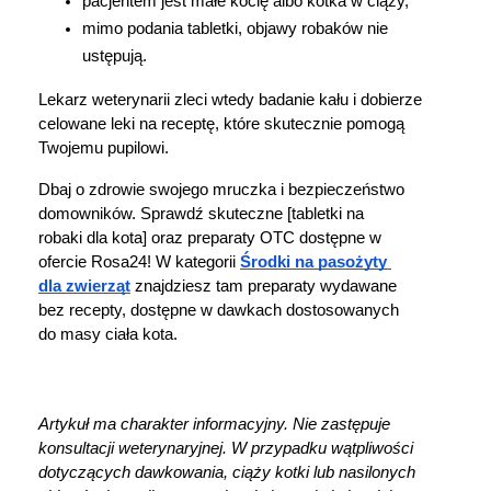
pacjentem jest małe kocię albo kotka w ciąży,
mimo podania tabletki, objawy robaków nie 
ustępują.
Lekarz weterynarii zleci wtedy badanie kału i dobierze 
celowane leki na receptę, które skutecznie pomogą 
Twojemu pupilowi.
Dbaj o zdrowie swojego mruczka i bezpieczeństwo 
domowników. Sprawdź skuteczne [tabletki na 
robaki dla kota] oraz preparaty OTC dostępne w 
ofercie Rosa24! W kategorii 
Środki na pasożyty 
dla zwierząt
 znajdziesz tam preparaty wydawane 
bez recepty, dostępne w dawkach dostosowanych 
do masy ciała kota.
Artykuł ma charakter informacyjny. Nie zastępuje 
konsultacji weterynaryjnej. W przypadku wątpliwości 
dotyczących dawkowania, ciąży kotki lub nasilonych 