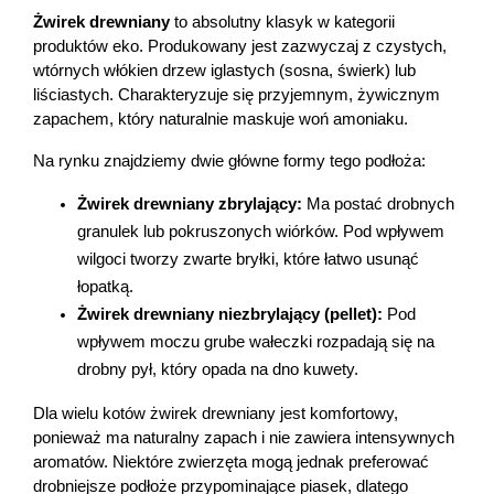
Żwirek drewniany
 to absolutny klasyk w kategorii 
produktów eko. Produkowany jest zazwyczaj z czystych, 
wtórnych włókien drzew iglastych (sosna, świerk) lub 
liściastych. Charakteryzuje się przyjemnym, żywicznym 
zapachem, który naturalnie maskuje woń amoniaku.
Na rynku znajdziemy dwie główne formy tego podłoża:
Żwirek drewniany zbrylający:
 Ma postać drobnych 
granulek lub pokruszonych wiórków. Pod wpływem 
wilgoci tworzy zwarte bryłki, które łatwo usunąć 
łopatką.
Żwirek drewniany niezbrylający (pellet):
 Pod 
wpływem moczu grube wałeczki rozpadają się na 
drobny pył, który opada na dno kuwety.
Dla wielu kotów żwirek drewniany jest komfortowy, 
ponieważ ma naturalny zapach i nie zawiera intensywnych 
aromatów. Niektóre zwierzęta mogą jednak preferować 
drobniejsze podłoże przypominające piasek, dlatego 