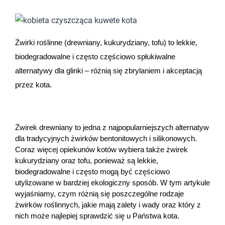
Dziecko
Higiena
Żwirki roślinne (drewniany, kukurydziany, tofu) to lekkie, 
Kosmetyki
biodegradowalne i często częściowo spłukiwalne 
alternatywy dla glinki – różnią się zbrylaniem i akceptacją 
Mężczyzna
przez kota.
Zdrowy styl życia
Żwirek drewniany to jedna z najpopularniejszych alternatyw 
Zabawki
dla tradycyjnych żwirków bentonitowych i silikonowych. 
Coraz więcej opiekunów kotów wybiera także żwirek 
Sprzęt medyczny
kukurydziany oraz tofu, ponieważ są lekkie, 
biodegradowalne i często mogą być częściowo 
utylizowane w bardziej ekologiczny sposób. W tym artykule 
Motoryzacja
wyjaśniamy, czym różnią się poszczególne rodzaje 
żwirków roślinnych, jakie mają zalety i wady oraz który z 
Grupy produktowe
nich może najlepiej sprawdzić się u Państwa kota.