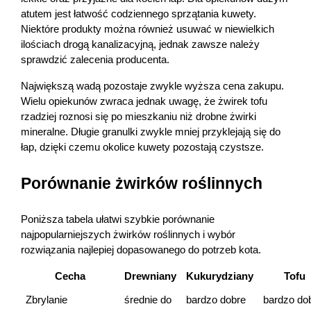
atutem jest łatwość codziennego sprzątania kuwety. 
Niektóre produkty można również usuwać w niewielkich 
ilościach drogą kanalizacyjną, jednak zawsze należy 
sprawdzić zalecenia producenta. 
Korzystamy z plików cookies w celu
dostosowania zawartości serwisu do Twoich
Największą wadą pozostaje zwykle wyższa cena zakupu. 
preferencji. Więcej informacji znajdziesz w naszej
Wielu opiekunów zwraca jednak uwagę, że żwirek tofu 
rzadziej roznosi się po mieszkaniu niż drobne żwirki 
polityce prywatności
. Możesz określić warunki
mineralne. Długie granulki zwykle mniej przyklejają się do 
przechowywania lub dostępu do cookies poprzez
łap, dzięki czemu okolice kuwety pozostają czystsze. 
kliknięcie przycisku "Ustawienia" lub możesz
zaakceptować ustawienia wszystkich cookies
Porównanie żwirków roślinnych
klikając AKCEPTUJĘ WSZYSTKIE
Poniższa tabela ułatwi szybkie porównanie 
najpopularniejszych żwirków roślinnych i wybór 
AKCEPTUJĘ WSZYSTKIE
rozwiązania najlepiej dopasowanego do potrzeb kota. 
Cecha
Drewniany
Kukurydziany
Tofu
Ustawienia
Zbrylanie
średnie do 
bardzo dobre
bardzo do