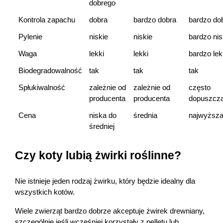
dobrego
Kontrola zapachu
dobra
bardzo dobra
bardzo do
Pylenie
niskie
niskie
bardzo nis
Waga
lekki
lekki
bardzo lek
Biodegradowalność
tak
tak
tak
Spłukiwalność
zależnie od 
zależnie od 
często 
producenta
producenta
dopuszcza
Cena
niska do 
średnia
najwyższ
średniej
Czy koty lubią żwirki roślinne?
Nie istnieje jeden rodzaj żwirku, który będzie idealny dla 
wszystkich kotów.
Wiele zwierząt bardzo dobrze akceptuje żwirek drewniany, 
szczególnie jeśli wcześniej korzystały z pelletu lub 