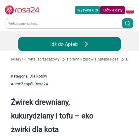
Wysyłka 0 zł
Krótkie daty
Kategorie
Idź do Apteki
Chemia gospodarcza
Rosa24 - Portal sprzedażowy
Poradnik zdrowia Apteka Rosa
Dla kot
Dla zwierząt
Kategoria, Dla kotów
Autor:
Zespół Rosa24
Dom i ogród
Żwirek drewniany,
Zdrowie
kukurydziany i tofu – eko
Kobieta w ciąży i mama
żwirki dla kota