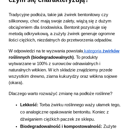
Tradycyjne podłoża, takie jak żwirek bentonitowy czy 
silikonowy, choć mają swoje zalety, wiążą się z dużym 
obciążeniem dla środowiska. Bentonit pozyskuje się 
metodą odkrywkową, a zużyty żwirek generuje ogromne 
ilości ciężkich, niezdatnych do przetworzenia odpadów.
W odpowiedzi na te wyzwania powstała
 kategoria 
żwirków
roślinnych (biodegradowalnych)
. To produkty 
wytwarzane w 100% z surowców odnawialnych i 
naturalnych włókien. W ich składzie znajdziemy przede 
wszystkim drewno, ziarna kukurydzy oraz włókna sojowe 
(okara).
Dlaczego warto rozważyć zmianę na podłoże roślinne?
Lekkość:
 Torba żwirku roślinnego waży ułamek tego, 
co analogiczne opakowanie bentonitu. Koniec z 
dźwiganiem ciężkich paczek ze sklepu.
Biodegradowalność i kompostowalność:
 Zużyte 