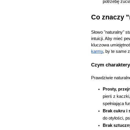
potrzebę żuci
Co znaczy "
Słowo "naturalny" s
intuicji. Aby mieć 
kluczowa umiejętnoś
karmy
, by te same
Czym charaktery
Prawdziwie naturaln
Prosty, przejr
pierś z kaczki
spełniająca fu
Brak cukru i 
do otyłości, p
Brak sztuczn