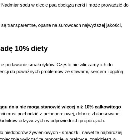
 Nadmiar sodu w diecie psa obciąża nerki i może prowadzić do 
są transparentne, oparte na surowcach najwyższej jakości, 
IE
adę 10% diety
ne podawanie smakołyków. Często nie wliczamy ich do 
encji do poważnych problemów ze stawami, sercem i ogólną 
ągu dnia nie mogą stanowić więcej niż 10% całkowitego 
rii musi pochodzić z pełnoporcjowej, dobrze zbilansowanej 
składników odżywczych w odpowiednich proporcjach.
o niedoborów żywieniowych - smaczki, nawet te najbardziej 
iecznie wyliczać te proporcje w praktyce, znajdziesz w 