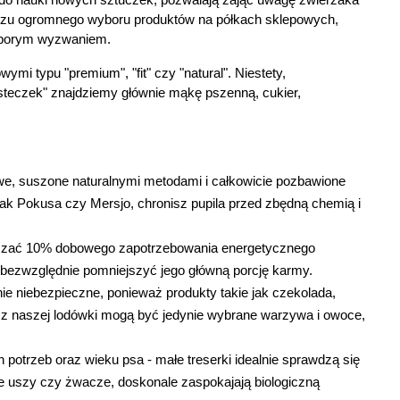
o nauki nowych sztuczek, pozwalają zająć uwagę zwierzaka 
iczu ogromnego wyboru produktów na półkach sklepowych, 
 sporym wyzwaniem.
 typu "premium", "fit" czy "natural". Niestety, 
steczek" znajdziemy głównie mąkę pszenną, cukier, 
e, suszone naturalnymi metodami i całkowicie pozbawione 
ak Pokusa czy Mersjo, chronisz pupila przed zbędną chemią i 
czać 10% dobowego zapotrzebowania energetycznego 
bezwzględnie pomniejszyć jego główną porcję karmy.
ie niebezpieczne, ponieważ produkty takie jak czekolada, 
wą z naszej lodówki mogą być jedynie wybrane warzywa i owoce, 
trzeb oraz wieku psa - małe treserki idealnie sprawdzą się 
ne uszy czy żwacze, doskonale zaspokajają biologiczną 