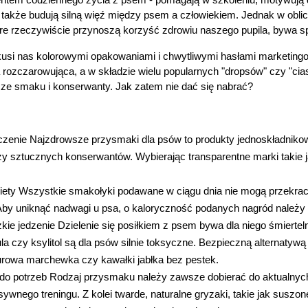
tem codziennego życia z psem - pomagają w szkoleniu, motywują d
a także budują silną więź między psem a człowiekiem. Jednak w obl
tóre rzeczywiście przynoszą korzyść zdrowiu naszego pupila, bywa
usi nas kolorowymi opakowaniami i chwytliwymi hasłami marketingowymi
rozczarowująca, a w składzie wielu popularnych "dropsów" czy "cia
e smaku i konserwanty. Jak zatem nie dać się nabrać? 
zenie Najzdrowsze przysmaki dla psów to produkty jednoskładnikow
zy sztucznych konserwantów. Wybierając transparentne marki takie j
iety Wszystkie smakołyki podawane w ciągu dnia nie mogą przekra
by uniknąć nadwagi u psa, o kaloryczność podanych nagród należy 
ie jedzenie Dzielenie się posiłkiem z psem bywa dla niego śmierteln
ula czy ksylitol są dla psów silnie toksyczne. Bezpieczną alternaty
urowa marchewka czy kawałki jabłka bez pestek.
o potrzeb Rodzaj przysmaku należy zawsze dobierać do aktualnych po
ywnego treningu. Z kolei twarde, naturalne gryzaki, takie jak suszo