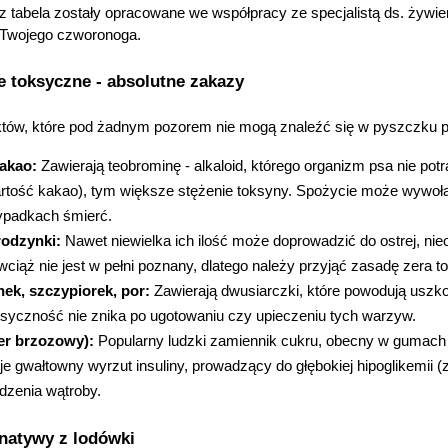
z tabela zostały opracowane we współpracy ze specjalistą ds. żywie
 Twojego czworonoga.
e toksyczne - absolutne zakazy
uktów, które pod żadnym pozorem nie mogą znaleźć się w pyszczku ps
kakao:
 Zawierają teobrominę - alkaloid, którego organizm psa nie pot
tość kakao), tym większe stężenie toksyny. Spożycie może wywołać
ypadkach śmierć.
rodzynki:
 Nawet niewielka ich ilość może doprowadzić do ostrej, ni
ciąż nie jest w pełni poznany, dlatego należy przyjąć zasadę zera tol
ek, szczypiorek, por:
 Zawierają dwusiarczki, które powodują uszk
syczność nie znika po ugotowaniu czy upieczeniu tych warzyw.
ier brzozowy):
 Popularny ludzki zamiennik cukru, obecny w gumach 
e gwałtowny wyrzut insuliny, prowadzący do głębokiej hipoglikemii 
dzenia wątroby.
rnatywy z lodówki