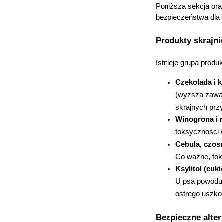
Poniższa sekcja ora
bezpieczeństwa dla
Produkty skrajni
Istnieje grupa prod
Czekolada i 
(wyższa zawar
skrajnych prz
Winogrona i 
toksyczności w
Cebula, czosn
Co ważne, tok
Ksylitol (cuk
U psa powoduj
ostrego uszko
Bezpieczne alte