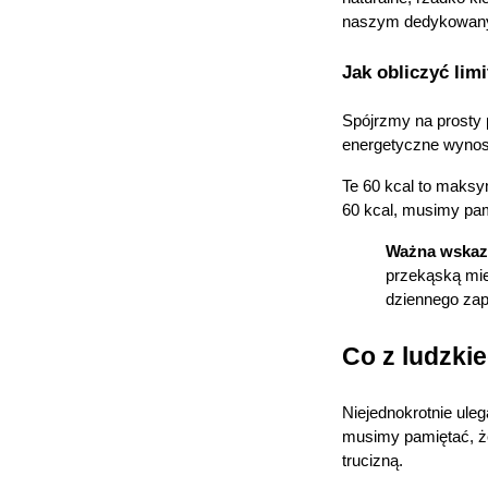
naszym dedykowany
Jak obliczyć li
Spójrzmy na prosty 
energetyczne wynosi
Te 60 kcal to maksy
60 kcal, musimy pam
Ważna wskaz
przekąską mie
dziennego zap
Co z ludzki
Niejednokrotnie ule
musimy pamiętać, że 
trucizną.