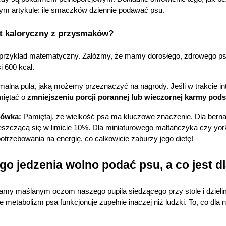
m artykule:
ile smaczków dziennie podawać psu.
mit kaloryczny z przysmaków?
przykład matematyczny. Załóżmy, że mamy dorosłego, zdrowego psa
 600 kcal.
malna pula, jaką możemy przeznaczyć na nagrody. Jeśli w trakcie in
iętać o 
zmniejszeniu porcji porannej lub wieczornej karmy pod
ówka:
 Pamiętaj, że wielkość psa ma kluczowe znaczenie. Dla bern
szczącą się w limicie 10%. Dla miniaturowego maltańczyka czy yor
otrzebowania na energię, co całkowicie zaburzy jego dietę!
ego jedzenia wolno podać psu, a co jest d
gamy maślanym oczom naszego pupila siedzącego przy stole i dzieli
metabolizm psa funkcjonuje zupełnie inaczej niż ludzki. To, co dla 