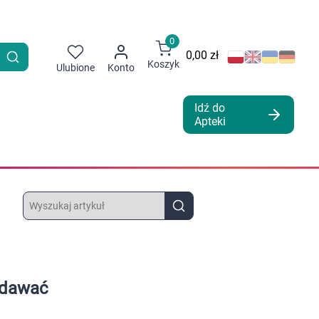
0
0,00 zł
Koszyk
Ulubione
Konto
Idź do
Apteki
e dawać