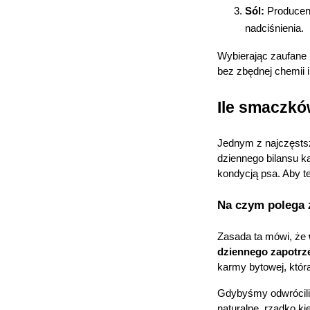
p
Sól:
 Producen
p
nadciśnienia.
w
Wybierając zaufane m
bez zbędnej chemii 
U
Ile smaczkó
Jednym z najczęstsz
dziennego bilansu k
kondycją psa. Aby t
Na czym polega
Zasada ta mówi, że 
dziennego zapotrz
karmy bytowej, któr
Gdybyśmy odwrócili 
naturalne, rzadko k