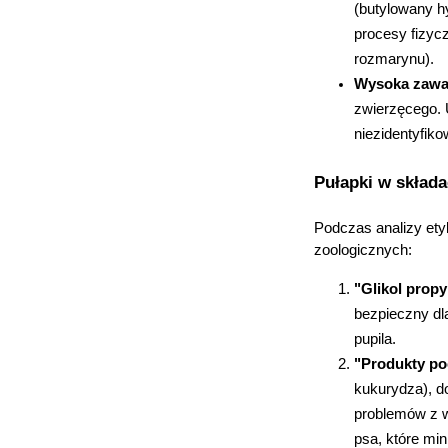
(butylowany h
procesy fizycz
rozmarynu).
Wysoka zawa
zwierzęcego. 
niezidentyfik
Pułapki w składa
Podczas analizy ety
zoologicznych:
"Glikol prop
bezpieczny dla
pupila.
"Produkty po
K
kukurydza), d
s
problemów z 
n
psa, które min