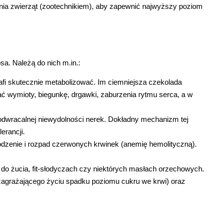
nia zwierząt (zootechnikiem), aby zapewnić najwyższy poziom 
a. Należą do nich m.in.:
rafi skutecznie metabolizować. Im ciemniejsza czekolada 
 wymioty, biegunkę, drgawki, zaburzenia rytmu serca, a w 
eodwracalnej niewydolności nerek. Dokładny mechanizm tej 
erancji.
odzenie i rozpad czerwonych krwinek (anemię hemolityczną). 
do żucia, fit-słodyczach czy niektórych masłach orzechowych. 
(zagrażającego życiu spadku poziomu cukru we krwi) oraz 