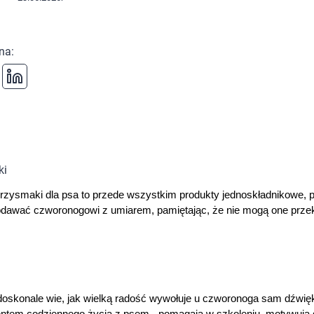
 na
:
przysmaki dla psa to przede wszystkim produkty jednoskładnikowe, 
odawać czworonogowi z umiarem, pamiętając, że nie mogą one przek
doskonale wie, jak wielką radość wywołuje u czworonoga sam dźwię