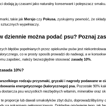
rzechowywania lub dostępu do cookies poprzez kliknięcie
ci dodają ją czasami jako naturalny konserwant i polepszacz smaku.
rzycisku "Ustawienia" lub możesz zaakceptować ustawienia
szystkich cookies klikając AKCEPTUJĘ WSZYSTKIE
arki, takie jak 
Mersjo
 czy 
Pokusa
, zyskujemy pewność, że składy 
i sztucznych wypełniaczy.
stawienia
AKCEPTUJĘ WSZYSTK
w dziennie można podać psu? Poznaj zas
ych błędów popełnianych przez opiekunów psów jest niekontrolowa
alorycznego, co w prosty sposób prowadzi do nadwagi, a w konsekw
emu zapobiec, należy bezwzględnie stosować 
zasadę 10%
.
 zasada 10%?
wszelkiego rodzaju przysmaki, gryzaki i nagrody podawane w ci
ebowania energetycznego (kalorycznego) psa.
 Pozostałe 90% kalo
a dostarcza psu wszystkich niezbędnych witamin, minerałów oraz 
te proporcje lub dawali smakołyków zbyt dużo, doprowadzilibyśmy d
iedy są pokarmem pełnoporcjowym. Dokładne omówienie tego, jak bezp