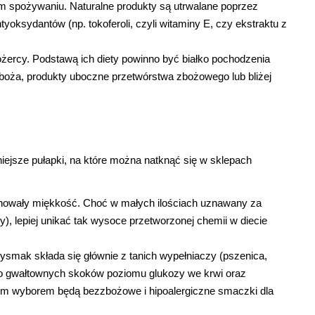
m spożywaniu. Naturalne produkty są utrwalane poprzez 
oksydantów (np. tokoferoli, czyli witaminy E, czy ekstraktu z 
żercy. Podstawą ich diety powinno być białko pochodzenia 
boża, produkty uboczne przetwórstwa zbożowego lub bliżej 
iejsze pułapki, na które można natknąć się w sklepach 
howały miękkość. Choć w małych ilościach uznawany za 
, lepiej unikać tak wysoce przetworzonej chemii w diecie 
rzysmak składa się głównie z tanich wypełniaczy (pszenica, 
o gwałtownych skoków poziomu glukozy we krwi oraz 
zym wyborem będą
bezzbożowe i hipoalergiczne smaczki dla 