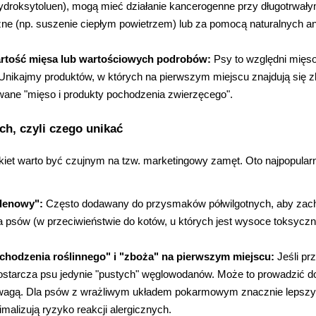
ydroksytoluen), mogą mieć działanie kancerogenne przy długotrwały
ne (np. suszenie ciepłym powietrzem) lub za pomocą naturalnych anty
rtość mięsa lub wartościowych podrobów:
 Psy to względni mięso
Unikajmy produktów, w których na pierwszym miejscu znajdują się z
owane "mięso i produkty pochodzenia zwierzęcego".
ch, czyli czego unikać
kiet warto być czujnym na tzw. marketingowy zamęt. Oto najpopularn
ylenowy":
 Często dodawany do przysmaków półwilgotnych, aby zac
 psów (w przeciwieństwie do kotów, u których jest wysoce toksyczny)
chodzenia roślinnego" i "zboża" na pierwszym miejscu:
 Jeśli p
orzystamy z plików cookies w celu dostosowania zawartości
ostarcza psu jedynie "pustych" węglowodanów. Może to prowadzić d
erwisu do Twoich preferencji. Więcej informacji znajdziesz w
wagą. Dla psów z wrażliwym układem pokarmowym znacznie leps
aszej
polityce prywatności
. Możesz określić warunki
imalizują ryzyko reakcji alergicznych.