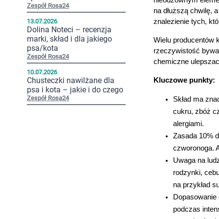
nieodzownym elemen
Zespół Rosa24
na dłuższą chwilę, 
13.07.2026
znalezienie tych, k
Dolina Noteci – recenzja
marki, skład i dla jakiego
Wielu producentów k
psa/kota
rzeczywistość bywa 
Zespół Rosa24
chemiczne ulepszacz
10.07.2026
Chusteczki nawilżane dla
Kluczowe punkty:
psa i kota – jakie i do czego
Zespół Rosa24
Skład ma znac
cukru, zbóż c
alergiami.
Zasada 10% d
czworonoga. A
Uwaga na ludzk
rodzynki, ceb
na przykład s
Dopasowanie d
podczas intens