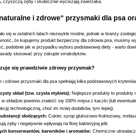
a, czyszczą zęby i skutecznie wyciszają zwierzaka.
naturalne i zdrowe" przysmaki dla psa ora
tało się w ostatnich latach niezwykle modne, jednak w branży zoolog
pewność, że kupujemy produkt bezpieczny dla zdrowia psa, musimy wy
ć, podobnie jak w przypadku wyboru podstawowej diety - warto dowie
 zasady stosować przy zakupie smakołyków.
zuje się prawdziwie zdrowy przysmak?
e i zdrowe przysmaki dla psa spełniają kilka podstawowych kryteriów
zysty skład (tzw. czysta etykieta):
 Najlepsze produkty to produkty
, w składzie powinno znaleźć się 100% mięsa z kaczki (lub ewentualni
nkcję technologiczną, choć im mniej dodatków, tym lepiej).
substancji słodzących:
 Cukier, syrop glukozowo-fruktozowy, melas
sują zęby i negatywnie wpływają na florę bakteryjną jelit.
ych konserwantów, barwników i aromatów:
 Chemiczne utrwalacze