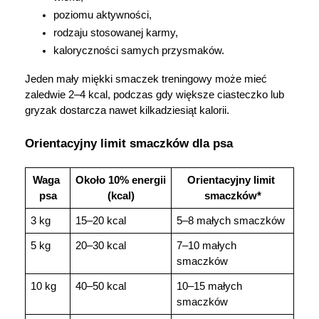
poziomu aktywności,
rodzaju stosowanej karmy,
kaloryczności samych przysmaków.
Jeden mały miękki smaczek treningowy może mieć 
zaledwie 2–4 kcal, podczas gdy większe ciasteczko lub 
gryzak dostarcza nawet kilkadziesiąt kalorii.
Orientacyjny limit smaczków dla psa
Waga 
Około 10% energii 
Orientacyjny limit 
psa
(kcal)
smaczków*
3 kg
15–20 kcal
5–8 małych smaczków
5 kg
20–30 kcal
7–10 małych 
smaczków
10 kg
40–50 kcal
10–15 małych 
smaczków