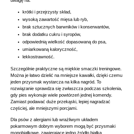
uwagę na:
"Ustawienia" lub możesz zaakceptować
ustawienia wszystkich cookies klikając
krótki i przejrzysty skład,
AKCEPTUJĘ WSZYSTKIE
wysoką zawartość mięsa lub ryb,
brak sztucznych barwników i konserwantów,
brak dodatku cukru i syropów,
odpowiednią wielkość dopasowaną do psa,
AKCEPTUJĘ WSZYSTKIE
umiarkowaną kaloryczność,
lekkostrawność.
Ustawienia
Szczególnie praktyczne są miękkie smaczki treningowe. 
Można je łatwo dzielić na mniejsze kawałki, dzięki czemu 
jeden przysmak wystarcza na kilka nagród. To 
rozwiązanie sprawdza się zwłaszcza podczas szkolenia, 
gdy pies wykonuje wiele powtórzeń jednej komendy. 
Zamiast podawać duże przekąski, lepiej nagradzać 
częściej, ale mniejszymi porcjami.
Dla psów z alergiami lub wrażliwym układem 
pokarmowym dobrym wyborem mogą być przysmaki 
monobiałkowe, zawierające jedno źródło białka 