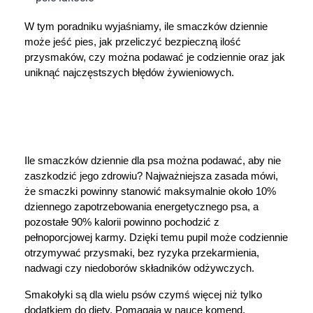
Dziecko
W tym poradniku wyjaśniamy, ile smaczków dziennie 
Higiena
może jeść pies, jak przeliczyć bezpieczną ilość 
przysmaków, czy można podawać je codziennie oraz jak 
uniknąć najczęstszych błędów żywieniowych.
Kosmetyki
Mężczyzna
Zdrowy styl życia
Ile smaczków dziennie dla psa można podawać, aby nie 
zaszkodzić jego zdrowiu? Najważniejsza zasada mówi, 
Zabawki
że smaczki powinny stanowić maksymalnie około 10% 
dziennego zapotrzebowania energetycznego psa, a 
Sprzęt medyczny
pozostałe 90% kalorii powinno pochodzić z 
pełnoporcjowej karmy. Dzięki temu pupil może codziennie 
otrzymywać przysmaki, bez ryzyka przekarmienia, 
Motoryzacja
nadwagi czy niedoborów składników odżywczych.
Grupy produktowe
Smakołyki są dla wielu psów czymś więcej niż tylko 
dodatkiem do diety. Pomagają w nauce komend, 