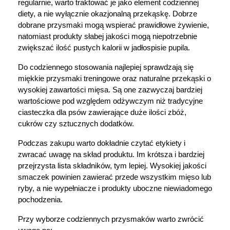
regularnie, warto traktować je jako element codziennej 
diety, a nie wyłącznie okazjonalną przekąskę. Dobrze 
dobrane przysmaki mogą wspierać prawidłowe żywienie, 
natomiast produkty słabej jakości mogą niepotrzebnie 
zwiększać ilość pustych kalorii w jadłospisie pupila.
Do codziennego stosowania najlepiej sprawdzają się 
miękkie przysmaki treningowe oraz naturalne przekąski o 
wysokiej zawartości mięsa. Są one zazwyczaj bardziej 
wartościowe pod względem odżywczym niż tradycyjne 
ciasteczka dla psów zawierające duże ilości zbóż, 
cukrów czy sztucznych dodatków.
Podczas zakupu warto dokładnie czytać etykiety i 
zwracać uwagę na skład produktu. Im krótsza i bardziej 
Korzystamy z plików cookies w celu
przejrzysta lista składników, tym lepiej. Wysokiej jakości 
dostosowania zawartości serwisu do Twoich
smaczek powinien zawierać przede wszystkim mięso lub 
ryby, a nie wypełniacze i produkty uboczne niewiadomego 
preferencji. Więcej informacji znajdziesz w
pochodzenia.
naszej
polityce prywatności
. Możesz określić
warunki przechowywania lub dostępu do
Przy wyborze codziennych przysmaków warto zwrócić 
cookies poprzez kliknięcie przycisku