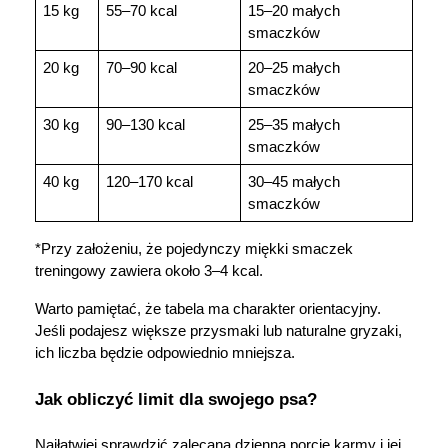
15 kg
55–70 kcal
15–20 małych 
smaczków
20 kg
70–90 kcal
20–25 małych 
smaczków
30 kg
90–130 kcal
25–35 małych 
smaczków
40 kg
120–170 kcal
30–45 małych 
smaczków
*Przy założeniu, że pojedynczy miękki smaczek 
treningowy zawiera około 3–4 kcal.
Warto pamiętać, że tabela ma charakter orientacyjny. 
Jeśli podajesz większe przysmaki lub naturalne gryzaki, 
ich liczba będzie odpowiednio mniejsza.
Jak obliczyć limit dla swojego psa?
Najłatwiej sprawdzić zalecaną dzienną porcję karmy i jej 