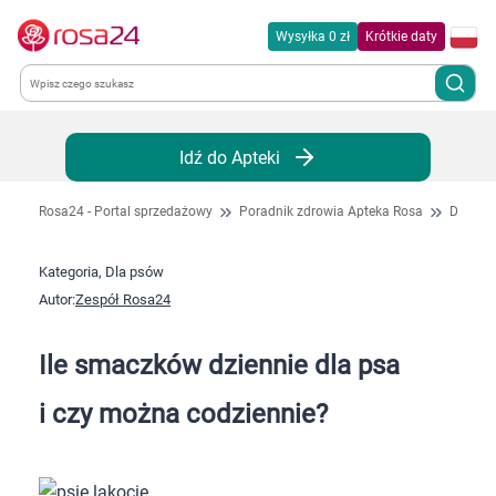
Wysyłka 0 zł
Krótkie daty
Kategorie
Idź do Apteki
Chemia gospodarcza
Rosa24 - Portal sprzedażowy
Poradnik zdrowia Apteka Rosa
Dla ps
Dla zwierząt
Kategoria, Dla psów
Autor:
Zespół Rosa24
Dom i ogród
Ile smaczków dziennie dla psa
Zdrowie
i czy można codziennie?
Kobieta w ciąży i mama