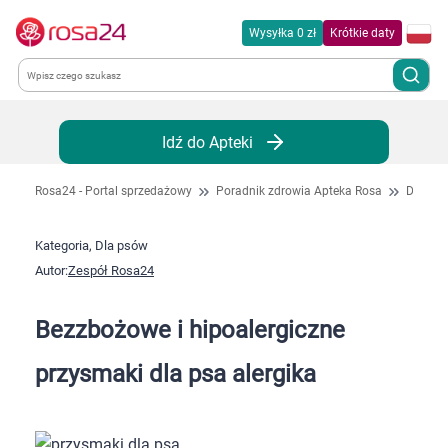
Wysyłka 0 zł
Krótkie daty
Kategorie
Idź do Apteki
Chemia gospodarcza
Rosa24 - Portal sprzedażowy
Poradnik zdrowia Apteka Rosa
Dla ps
Dla zwierząt
Kategoria, Dla psów
Autor:
Zespół Rosa24
Dom i ogród
Bezzbożowe i hipoalergiczne
Zdrowie
przysmaki dla psa alergika
Kobieta w ciąży i mama