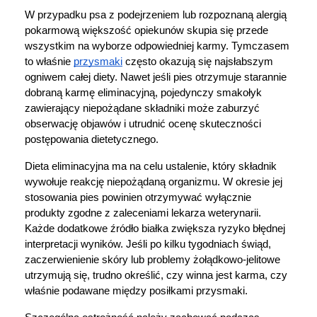
W przypadku psa z podejrzeniem lub rozpoznaną alergią 
pokarmową większość opiekunów skupia się przede 
wszystkim na wyborze odpowiedniej karmy. Tymczasem 
to właśnie 
przysmaki
 często okazują się najsłabszym 
ogniwem całej diety. Nawet jeśli pies otrzymuje starannie 
dobraną karmę eliminacyjną, pojedynczy smakołyk 
zawierający niepożądane składniki może zaburzyć 
obserwację objawów i utrudnić ocenę skuteczności 
postępowania dietetycznego.
Dieta eliminacyjna ma na celu ustalenie, który składnik 
wywołuje reakcję niepożądaną organizmu. W okresie jej 
stosowania pies powinien otrzymywać wyłącznie 
produkty zgodne z zaleceniami lekarza weterynarii. 
Każde dodatkowe źródło białka zwiększa ryzyko błędnej 
interpretacji wyników. Jeśli po kilku tygodniach świąd, 
zaczerwienienie skóry lub problemy żołądkowo-jelitowe 
utrzymują się, trudno określić, czy winna jest karma, czy 
właśnie podawane między posiłkami przysmaki.