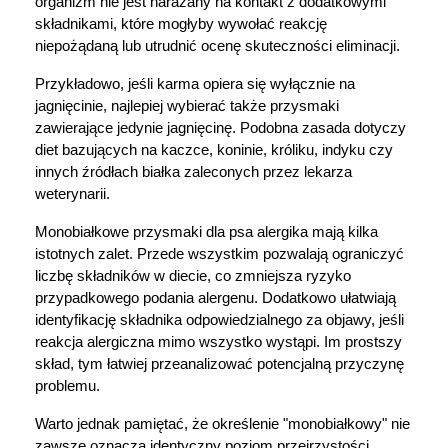
organizm nie jest narażany na kontakt z dodatkowymi 
składnikami, które mogłyby wywołać reakcję 
Korzystamy z plików cookies w celu
niepożądaną lub utrudnić ocenę skuteczności eliminacji.
dostosowania zawartości serwisu do Twoich
Przykładowo, jeśli karma opiera się wyłącznie na 
preferencji. Więcej informacji znajdziesz w
jagnięcinie, najlepiej wybierać także przysmaki 
naszej
polityce prywatności
. Możesz określić
zawierające jedynie jagnięcinę. Podobna zasada dotyczy 
warunki przechowywania lub dostępu do
diet bazujących na kaczce, koninie, króliku, indyku czy 
cookies poprzez kliknięcie przycisku
innych źródłach białka zaleconych przez lekarza 
"Ustawienia" lub możesz zaakceptować
weterynarii.
ustawienia wszystkich cookies klikając
Monobiałkowe przysmaki dla psa alergika mają kilka 
AKCEPTUJĘ WSZYSTKIE
istotnych zalet. Przede wszystkim pozwalają ograniczyć 
liczbę składników w diecie, co zmniejsza ryzyko 
przypadkowego podania alergenu. Dodatkowo ułatwiają 
identyfikację składnika odpowiedzialnego za objawy, jeśli 
AKCEPTUJĘ WSZYSTKIE
reakcja alergiczna mimo wszystko wystąpi. Im prostszy 
skład, tym łatwiej przeanalizować potencjalną przyczynę 
Ustawienia
problemu.
Warto jednak pamiętać, że określenie "monobiałkowy" nie 
zawsze oznacza identyczny poziom przejrzystości 