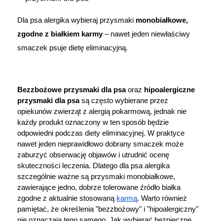
Dziecko
Dla psa alergika wybieraj przysmaki 
monobiałkowe, 
Higiena
zgodne z białkiem karmy
 – nawet jeden niewłaściwy 
smaczek psuje dietę eliminacyjną.
Kosmetyki
Mężczyzna
Bezzbożowe przysmaki dla psa
 oraz 
hipoalergiczne 
przysmaki dla psa
 są często wybierane przez 
Zdrowy styl życia
opiekunów zwierząt z alergią pokarmową, jednak nie 
każdy produkt oznaczony w ten sposób będzie 
Zabawki
odpowiedni podczas diety eliminacyjnej. W praktyce 
nawet jeden nieprawidłowo dobrany smaczek może 
Sprzęt medyczny
zaburzyć obserwację objawów i utrudnić ocenę 
skuteczności leczenia. Dlatego dla psa alergika 
szczególnie ważne są przysmaki monobiałkowe, 
Motoryzacja
zawierające jedno, dobrze tolerowane źródło białka 
zgodne z aktualnie stosowaną 
karmą
. Warto również 
Grupy produktowe
pamiętać, że określenia "bezzbożowy" i "hipoalergiczny" 
nie oznaczają tego samego. Jak wybierać bezpieczne 