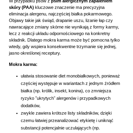
W przypadku psów z 
psim alergicznym zapaleniem 
skóry (PAA)
 kluczowe znaczenie ma precyzyjna 
eliminacja alergenu, najczęściej białka pokarmowego. 
Objawy takie jak świąd, drapanie uszu, lizanie łap czy 
nawracające zmiany skórne nie wynikają z formy karmy, 
lecz z reakcji układu odpornościowego na konkretny 
składnik. Dlatego mokra karma może być pomocna tylko 
wtedy, gdy wspiera konsekwentne trzymanie się jednej, 
jasno określonej receptury.
Mokra karma:
ułatwia stosowanie diet monobiałkowych, ponieważ 
częściej występuje w wariantach z jednym źródłem 
białka (np. królik, insekt, konina), co zmniejsza 
ryzyko "ukrytych" alergenów i przypadkowych 
dodatków,
zwykle zawiera krótsze listy składników, dzięki 
czemu łatwiej przeanalizować etykietę i uniknąć 
substancji potencjalnie uczulających (np. 