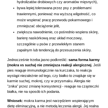
hydrolizatów drobiowych czy aromatów mięsnych),
bywa lepiej tolerowana przez psy z problemami 
trawiennymi, ponieważ ma wyższą wilgotność, co 
może wspierać pracę przewodu pokarmowego i 
zmniejszać obciążenie jelit,
zwiększa nawodnienie, co pośrednio wspiera skórę, 
barierę naskórkową oraz układ moczowy, 
szczególnie u psów z przewlekłym stanem 
zapalnym lub tendencją do przesuszenia skóry.
Jednocześnie trzeba jasno podkreślić: 
sama forma karmy 
(mokra vs sucha) nie zmniejsza reakcji alergicznej
. Jeśli 
pies reaguje immunologicznie na kurczaka, to reakcja 
wystąpi niezależnie od tego, czy białko to znajduje się w 
karmie suchej, mokrej, czy w przysmaku. Alergia nie 
"znika" przez zmianę konsystencji - reaguje na cząsteczki 
białka, nie na sposób ich podania.
Wniosek:
 mokra karma jest narzędziem wspierającym 
dietę eliminacyjną, a nie metodą leczenia alergii. Jej realna 