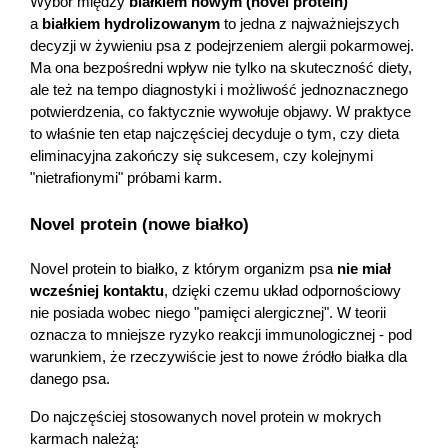
Wybór między 
białkiem nowym (novel protein)
a 
białkiem hydrolizowanym
 to jedna z najważniejszych 
decyzji w żywieniu psa z podejrzeniem alergii pokarmowej. 
Ma ona bezpośredni wpływ nie tylko na skuteczność diety, 
ale też na tempo diagnostyki i możliwość jednoznacznego 
potwierdzenia, co faktycznie wywołuje objawy. W praktyce 
to właśnie ten etap najczęściej decyduje o tym, czy dieta 
Korzystamy z plików cookies w celu dostosowania
eliminacyjna zakończy się sukcesem, czy kolejnymi 
"nietrafionymi" próbami karm.
zawartości serwisu do Twoich preferencji. Więcej info
znajdziesz w naszej
polityce prywatności
. Możesz okre
Novel protein (nowe białko)
warunki przechowywania lub dostępu do cookies popr
kliknięcie przycisku "Ustawienia" lub możesz zaakcep
Novel protein to białko, z którym organizm psa 
nie miał 
ustawienia wszystkich cookies klikając AKCEPTUJĘ
wcześniej kontaktu
, dzięki czemu układ odpornościowy 
WSZYSTKIE
nie posiada wobec niego "pamięci alergicznej". W teorii 
oznacza to mniejsze ryzyko reakcji immunologicznej - pod 
warunkiem, że rzeczywiście jest to nowe źródło białka dla 
danego psa.
AKCEPTUJĘ WSZYSTKIE
Do najczęściej stosowanych novel protein w mokrych 
Ustawienia
karmach należą: