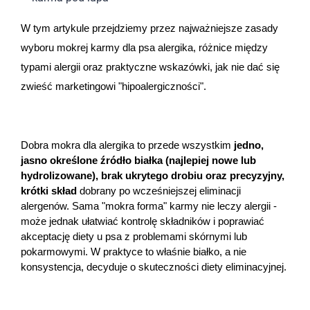
Dziecko
W tym artykule przejdziemy przez najważniejsze zasady 
Higiena
wyboru mokrej karmy dla psa alergika, różnice między 
typami alergii oraz praktyczne wskazówki, jak nie dać się 
Kosmetyki
zwieść marketingowi "hipoalergiczności". 
Mężczyzna
Zdrowy styl życia
Dobra mokra dla alergika to przede wszystkim 
jedno, 
jasno określone źródło białka (najlepiej nowe lub 
hydrolizowane), brak ukrytego drobiu oraz precyzyjny, 
Zabawki
krótki skład
 dobrany po wcześniejszej eliminacji 
alergenów. Sama "mokra forma" karmy nie leczy alergii - 
Sprzęt medyczny
może jednak ułatwiać kontrolę składników i poprawiać 
akceptację diety u psa z problemami skórnymi lub 
pokarmowymi. W praktyce to właśnie białko, a nie 
Motoryzacja
konsystencja, decyduje o skuteczności diety eliminacyjnej. 
Grupy produktowe