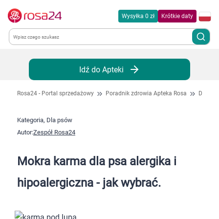
Wysyłka 0 zł
Krótkie daty
Kategorie
Idź do Apteki
Chemia gospodarcza
Rosa24 - Portal sprzedażowy
Poradnik zdrowia Apteka Rosa
Dla ps
Dla zwierząt
Kategoria, Dla psów
Autor:
Zespół Rosa24
Dom i ogród
Mokra karma dla psa alergika i
Zdrowie
hipoalergiczna - jak wybrać.
Kobieta w ciąży i mama