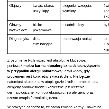
Objawy
świąd, skóra, 
biegunki, wzdęcia, 
świ
uszy, łapy
wymioty
zac
skó
Główny 
białko 
składnik diety
pył
wyzwalacz
pokarmowe
Diagnostyka
dieta 
obserwacja reakcji
tes
eliminacyjna
+ o
kli
Zrozumienie tych różnic jest absolutnie kluczowe, 
ponieważ 
mokra karma hipoalergiczna działa wyłącznie 
w przypadku alergii pokarmowej
, czyli wtedy, gdy 
problemem jest konkretny składnik diety. Nie będzie 
natomiast skuteczna w atopii, gdzie źródłem problemu są 
alergeny środowiskowe i konieczne jest leczenie 
dermatologiczne, kontrola ekspozycji na alergeny oraz 
często terapia farmakologiczna.
W praktyce oznacza to, że sama zmiana karmy - nawet na 