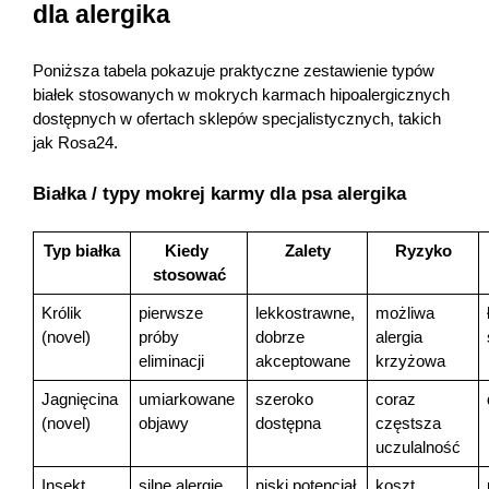
dla alergika
Poniższa tabela pokazuje praktyczne zestawienie typów 
białek stosowanych w mokrych karmach hipoalergicznych 
dostępnych w ofertach sklepów specjalistycznych, takich 
jak Rosa24.
Białka / typy mokrej karmy dla psa alergika
Typ białka
Kiedy 
Zalety
Ryzyko
stosować
Królik 
pierwsze 
lekkostrawne, 
możliwa 
(novel)
próby 
dobrze 
alergia 
eliminacji
akceptowane
krzyżowa
Jagnięcina 
umiarkowane 
szeroko 
coraz 
(novel)
objawy
dostępna
częstsza 
uczulalność
Insekt
silne alergie 
niski potencjał 
koszt