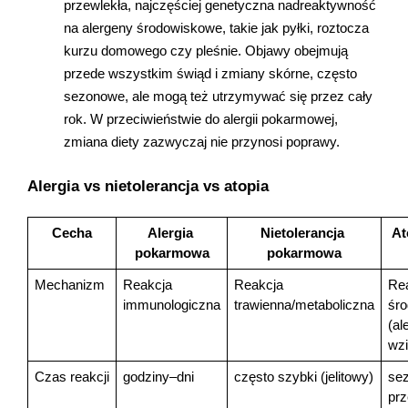
przewlekła, najczęściej genetyczna nadreaktywność 
na alergeny środowiskowe, takie jak pyłki, roztocza 
kurzu domowego czy pleśnie. Objawy obejmują 
przede wszystkim świąd i zmiany skórne, często 
sezonowe, ale mogą też utrzymywać się przez cały 
rok. W przeciwieństwie do alergii pokarmowej, 
zmiana diety zazwyczaj nie przynosi poprawy.
Alergia vs nietolerancja vs atopia
Cecha
Alergia 
Nietolerancja 
At
pokarmowa
pokarmowa
Mechanizm
Reakcja 
Reakcja 
Rea
immunologiczna
trawienna/metaboliczna
śro
(al
wz
Czas reakcji
godziny–dni
często szybki (jelitowy)
sez
prz