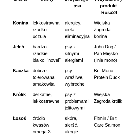
psa
produkt 
Rosa24
Korzystamy z plików cookies w celu
dostosowania zawartości serwisu do Twoich
Konina
lekkostrawna, 
alergicy, 
Wiejska 
preferencji. Więcej informacji znajdziesz w
rzadko 
dieta 
Zagroda 
naszej
polityce prywatności
. Możesz określić
uczula
eliminacyjna
konina
warunki przechowywania lub dostępu do
Jeleń
bardzo 
psy z 
John Dog / 
cookies poprzez kliknięcie przycisku
rzadkie 
silnymi 
Pan Mięsko 
"Ustawienia" lub możesz zaakceptować
białko, "novel"
alergiami
(linie mono)
ustawienia wszystkich cookies klikając
Kaczka
dobrze 
psy 
Brit Mono 
AKCEPTUJĘ WSZYSTKIE
tolerowana, 
wrażliwe, 
Protein Duck
smakowita
wybredne
Królik
delikatne, 
psy z 
Wiejska 
AKCEPTUJĘ WSZYSTKIE
lekkostrawne
problemami 
Zagroda królik
jelitowymi
Ustawienia
Łosoś
źródło 
skóra, 
Fitmin / Brit 
kwasów 
sierść, 
Care Salmon
omega-3
alergie