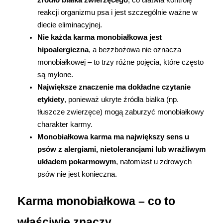
źródło białka zwierzęcego
, co ułatwia kontrolę 
Marki
reakcji organizmu psa i jest szczególnie ważne w 
diecie eliminacyjnej.
Nie każda karma monobiałkowa jest 
hipoalergiczna
, a bezzbożowa nie oznacza 
monobiałkowej – to trzy różne pojęcia, które często 
są mylone.
Największe znaczenie ma dokładne czytanie 
etykiety
, ponieważ ukryte źródła białka (np. 
tłuszcze zwierzęce) mogą zaburzyć monobiałkowy 
charakter karmy.
Monobiałkowa karma ma największy sens u 
psów z alergiami, nietolerancjami lub wrażliwym 
układem pokarmowym
, natomiast u zdrowych 
psów nie jest konieczna.
Karma monobiałkowa – co to 
właściwie znaczy