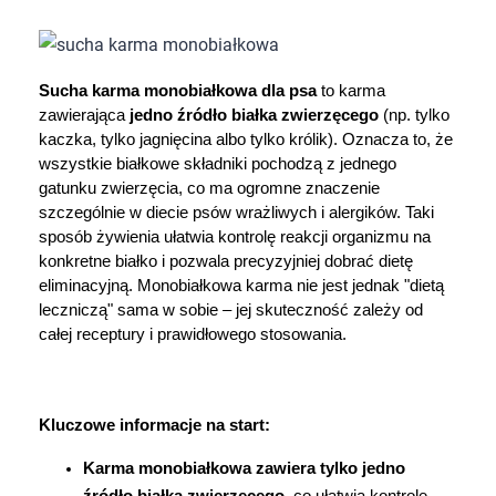
Dziecko
Higiena
Sucha karma monobiałkowa dla psa
 to karma 
zawierająca 
jedno źródło białka zwierzęcego
 (np. tylko 
Kosmetyki
kaczka, tylko jagnięcina albo tylko królik). Oznacza to, że 
wszystkie białkowe składniki pochodzą z jednego 
Mężczyzna
gatunku zwierzęcia, co ma ogromne znaczenie 
szczególnie w diecie psów wrażliwych i alergików. Taki 
Zdrowy styl życia
sposób żywienia ułatwia kontrolę reakcji organizmu na 
konkretne białko i pozwala precyzyjniej dobrać dietę 
eliminacyjną. Monobiałkowa karma nie jest jednak "dietą 
Zabawki
leczniczą" sama w sobie – jej skuteczność zależy od 
całej receptury i prawidłowego stosowania.
Sprzęt medyczny
Motoryzacja
Kluczowe informacje na start:
Grupy produktowe
Karma monobiałkowa zawiera tylko jedno 