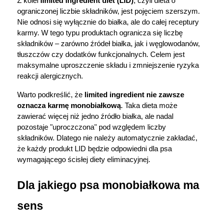
Z kolei 
limited ingredient diet (LID)
, czyli dieta o 
ograniczonej liczbie składników, jest pojęciem szerszym. 
Nie odnosi się wyłącznie do białka, ale do całej receptury 
karmy. W tego typu produktach ogranicza się liczbę 
składników – zarówno źródeł białka, jak i węglowodanów, 
tłuszczów czy dodatków funkcjonalnych. Celem jest 
maksymalne uproszczenie składu i zmniejszenie ryzyka 
reakcji alergicznych.
Warto podkreślić, że 
limited ingredient nie zawsze 
oznacza karmę monobiałkową
. Taka dieta może 
zawierać więcej niż jedno źródło białka, ale nadal 
pozostaje "uproczczona" pod względem liczby 
składników. Dlatego nie należy automatycznie zakładać, 
że każdy produkt LID będzie odpowiedni dla psa 
wymagającego ścisłej diety eliminacyjnej.
Dla jakiego psa monobiałkowa ma 
sens