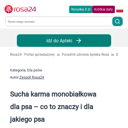
Wysyłka 0 zł
Krótkie daty
Kategorie
Idź do Apteki
Chemia gospodarcza
Rosa24 - Portal sprzedażowy
Poradnik zdrowia Apteka Rosa
Dla ps
Dla zwierząt
Kategoria, Dla psów
Autor:
Zespół Rosa24
Dom i ogród
Sucha karma monobiałkowa
Zdrowie
dla psa – co to znaczy i dla
Kobieta w ciąży i mama
jakiego psa