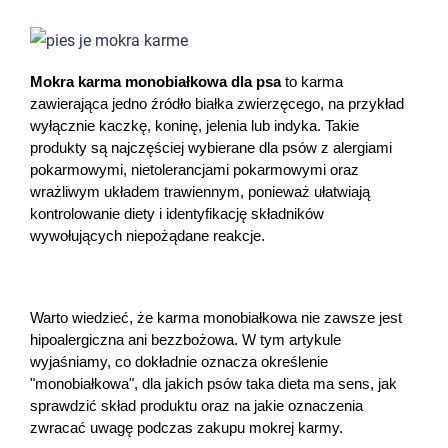
Dziecko
Higiena
Mokra karma monobiałkowa dla psa
 to karma 
zawierająca jedno źródło białka zwierzęcego, na przykład 
Kosmetyki
wyłącznie kaczkę, koninę, jelenia lub indyka. Takie 
produkty są najczęściej wybierane dla psów z alergiami 
Mężczyzna
pokarmowymi, nietolerancjami pokarmowymi oraz 
wrażliwym układem trawiennym, ponieważ ułatwiają 
Zdrowy styl życia
kontrolowanie diety i identyfikację składników 
wywołujących niepożądane reakcje.
Zabawki
Sprzęt medyczny
Warto wiedzieć, że karma monobiałkowa nie zawsze jest 
hipoalergiczna ani bezzbożowa. W tym artykule 
wyjaśniamy, co dokładnie oznacza określenie 
Motoryzacja
"monobiałkowa", dla jakich psów taka dieta ma sens, jak 
sprawdzić skład produktu oraz na jakie oznaczenia 
Grupy produktowe
zwracać uwagę podczas zakupu mokrej karmy.