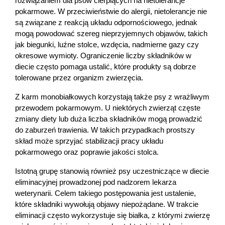
rozwiązaniem dla psów cierpiących na nietolerancje 
pokarmowe. W przeciwieństwie do alergii, nietolerancje nie 
są związane z reakcją układu odpornościowego, jednak 
mogą powodować szereg nieprzyjemnych objawów, takich 
jak biegunki, luźne stolce, wzdęcia, nadmierne gazy czy 
okresowe wymioty. Ograniczenie liczby składników w 
diecie często pomaga ustalić, które produkty są dobrze 
tolerowane przez organizm zwierzęcia.
Z karm monobiałkowych korzystają także psy z wrażliwym 
przewodem pokarmowym. U niektórych zwierząt częste 
zmiany diety lub duża liczba składników mogą prowadzić 
do zaburzeń trawienia. W takich przypadkach prostszy 
skład może sprzyjać stabilizacji pracy układu 
pokarmowego oraz poprawie jakości stolca.
Istotną grupę stanowią również psy uczestniczące w diecie 
eliminacyjnej prowadzonej pod nadzorem lekarza 
weterynarii. Celem takiego postępowania jest ustalenie, 
które składniki wywołują objawy niepożądane. W trakcie 
eliminacji często wykorzystuje się białka, z którymi zwierzę 