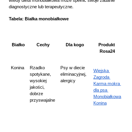
wtedy dieta monobiałkowa może spełnić swoje zadanie 
klikając AKCEPTUJĘ WSZYSTKIE
diagnostyczne lub terapeutyczne.
Tabela: Białka monobiałkowe
AKCEPTUJĘ WSZYSTKIE
Ustawienia
Białko
Cechy
Dla kogo
Produkt 
Rosa24
Konina
Rzadko 
Psy w diecie 
Wiejska 
spotykane, 
eliminacyjnej, 
Zagroda 
wysokiej 
alergicy
Karma mokra 
jakości, 
dla psa 
dobrze 
Monobiałkowa 
przyswajalne
Konina