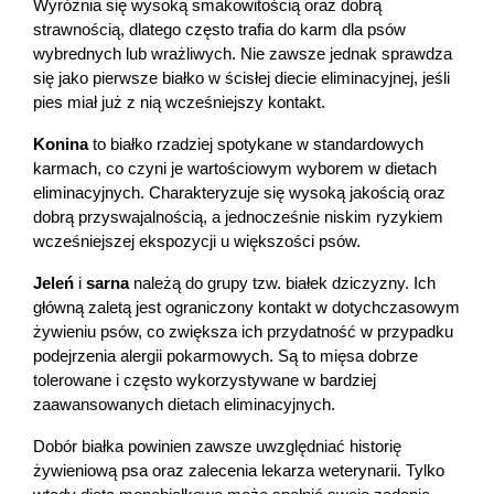
Wyróżnia się wysoką smakowitością oraz dobrą 
strawnością, dlatego często trafia do karm dla psów 
wybrednych lub wrażliwych. Nie zawsze jednak sprawdza 
się jako pierwsze białko w ścisłej diecie eliminacyjnej, jeśli 
pies miał już z nią wcześniejszy kontakt.
Konina
 to białko rzadziej spotykane w standardowych 
karmach, co czyni je wartościowym wyborem w dietach 
eliminacyjnych. Charakteryzuje się wysoką jakością oraz 
dobrą przyswajalnością, a jednocześnie niskim ryzykiem 
wcześniejszej ekspozycji u większości psów.
Jeleń 
i
 sarna
 należą do grupy tzw. białek dziczyzny. Ich 
główną zaletą jest ograniczony kontakt w dotychczasowym 
Korzystamy z plików cookies w celu
żywieniu psów, co zwiększa ich przydatność w przypadku 
dostosowania zawartości serwisu do Twoich
podejrzenia alergii pokarmowych. Są to mięsa dobrze 
preferencji. Więcej informacji znajdziesz w naszej
tolerowane i często wykorzystywane w bardziej 
polityce prywatności
. Możesz określić warunki
zaawansowanych dietach eliminacyjnych.
przechowywania lub dostępu do cookies poprzez
Dobór białka powinien zawsze uwzględniać historię 
kliknięcie przycisku "Ustawienia" lub możesz
żywieniową psa oraz zalecenia lekarza weterynarii. Tylko 
zaakceptować ustawienia wszystkich cookies