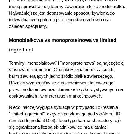
problemów trawiennych czy alergicznych równie dobrze 
mogą sprawdzać się karmy zawierające kilka źródeł białka. 
Najważniejsze jest dopasowanie sposobu żywienia do 
indywidualnych potrzeb psa, jego stanu zdrowia oraz 
zaleceń specjalisty.
Monobiałkowa vs monoproteinowa vs limited 
ingredient
Terminy "monobiałkowa" i "monoproteinowa" są najczęściej 
stosowane zamiennie. Oba określenia odnoszą się do 
karm zawierających jedno źródło białka zwierzęcego. 
Różnica wynika głównie z nazewnictwa stosowanego 
przez producentów oraz tłumaczeń wykorzystywanych na 
opakowaniach i w materiałach marketingowych.
Nieco inaczej wygląda sytuacja w przypadku określenia 
"limited ingredient", często spotykanego pod skrótem LID 
(Limited Ingredient Diet). Tego typu karma charakteryzuje 
się ograniczoną liczbą składników, co ma ułatwiać 
kontrolowanie diety oraz zmniejszać ryzyko wystąpienia 