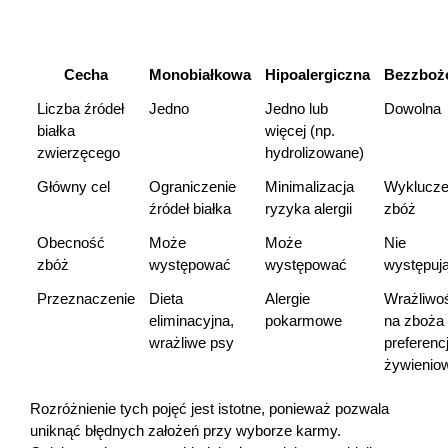
Cecha
Monobiałkowa
Hipoalergiczna
Bezzboż
Liczba źródeł 
Jedno
Jedno lub 
Dowolna
białka 
więcej (np. 
zwierzęcego
hydrolizowane)
Główny cel
Ograniczenie 
Minimalizacja 
Wykluczen
źródeł białka
ryzyka alergii
zbóż
Obecność 
Może 
Może 
Nie 
zbóż
występować
występować
występuj
Przeznaczenie
Dieta 
Alergie 
Wrażliwoś
eliminacyjna, 
pokarmowe
na zboża l
wrażliwe psy
preferencj
żywienio
Rozróżnienie tych pojęć jest istotne, ponieważ pozwala 
uniknąć błędnych założeń przy wyborze karmy. 