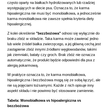
często oparty na białkach hydrolizowanych lub rzadziej 
występujących w diecie psa. Oznacza to, że karma 
hipoalergiczna nie musi być monobiałkowa, a jednocześnie 
karma monobiałkowa nie zawsze spełnia kryteria diety 
hipoalergicznej.
Z kolei określenie 
"bezzbożowa"
 odnosi się wyłącznie do 
braku zbóż w składzie. Taka karma może zawierać jedno 
lub wiele źródeł białka zwierzęcego, a jej główną cechą jest 
zastąpienie zbóż innymi źródłami węglowodanów, takimi 
jak ziemniaki, bataty czy groch. Brak zbóż nie oznacza 
automatycznie, że produkt będzie odpowiedni dla psa z 
alergią pokarmową.
W praktyce oznacza to, że karma monobiałkowa, 
hipoalergiczna i bezzbożowa mogą się ze sobą łączyć, ale 
nie są pojęciami tożsamymi. Każde z nich opisuje inny 
aspekt składu i nie powinno być stosowane zamiennie.
Tabela: Monobiałkowa vs hipoalergiczna vs 
bezzbożowa