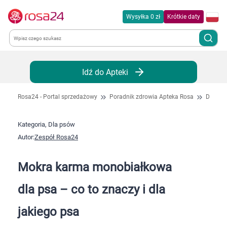
Wysyłka 0 zł
Krótkie daty
Kategorie
Idź do Apteki
Chemia gospodarcza
Rosa24 - Portal sprzedażowy
Poradnik zdrowia Apteka Rosa
Dla ps
Dla zwierząt
Kategoria, Dla psów
Autor:
Zespół Rosa24
Dom i ogród
Mokra karma monobiałkowa
Zdrowie
dla psa – co to znaczy i dla
Kobieta w ciąży i mama
jakiego psa