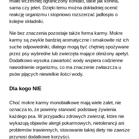
miało wcześniej ograniczony kontakt, takie jak konina, 
sarna czy jeleń. Dzięki temu można dokładniej ocenić 
reakcję organizmu i stopniowo rozszerzać jadłospis o 
kolejne składniki.
Nie bez znaczenia pozostaje także forma karmy. Mokre 
karmy są zwykle bardziej aromatyczne i smakowite niż ich 
suche odpowiedniki, dlatego mogą być chętniej spożywane 
przez psy wybredne lub zwierzęta mające obniżony apetyt. 
Dodatkowo wysoka zawartość wody wspiera codzienne 
nawodnienie organizmu, co ma znaczenie zwłaszcza u 
psów pijących niewielkie ilości wody.
Dla kogo NIE
Choć mokre karmy monobiałkowe mają wiele zalet, nie 
oznacza to, że powinny stanowić podstawę żywienia 
każdego psa. W przypadku zdrowych zwierząt, które nie 
wykazują objawów alergii pokarmowych, nietolerancji ani 
problemów trawiennych, stosowanie takiej diety nie zawsze 
przynosi dodatkowe korzyści.