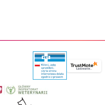
eczki do zębów dla dzieci
Kremy do twarzy
cięce
Kremy przeciwzmarszczkowe
i
Kremy na noc
ory i akcesoria
Cera mieszana tłusta trądzikowa
i i akcesoria
Cera sucha
Smoczki uspokajające dla dzieci i niemowlaków
Cera naczynkowa
Akcesoria do smoczków
Cera wrażliwa i atopowa
 i tekstylia dla dzieci
Na dzień
Otulacze
Na dzień i na noc
Prześcieradła, podkłady
Mgiełki do twarzy
ria do kąpieli
Olejki do twarzy
i
Paski i plastry oczyszczające
nie dzieci
Preparaty punktowe
Szczoteczki i akcesoria do mycia butelek dla dzieci i niemow
Serum do twarzy
Termosy dla dzieci i niemowląt
Wody termalne
Ładowanie...
Śniadaniowki dla dzieci i niemowląt
Korean Beauty
Sterylizatory do butelek dla dzieci i niemowląt
Do rzęs i brwi
Butelki dla dzieci
Kosmetyki do makijażu oczu
Akcesoria do butelek i kubków
Tusze do rzęs
Kubki dla dzieci
Kredki do oczu
Podgrzewacze
Eyelinery
Przechowywanie mleka
Cienie do powiek
Śliniaki
Artykuły kosmetyczne