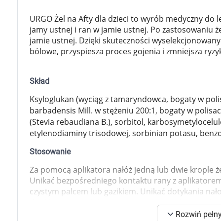
Zabawki
Zwierzęta gospodarskie
URGO Żel na Afty dla dzieci to wyrób medyczny do le
Akwarystyka
jamy ustnej i ran w jamie ustnej. Po zastosowaniu że
jamie ustnej. Dzięki skuteczności wyselekcjonowan
bólowe, przyspiesza proces gojenia i zmniejsza ryz
Skład
Ksyloglukan (wyciąg z tamaryndowca, bogaty w polis
barbadensis Mill. w stężeniu 200:1, bogaty w polisac
(Stevia rebaudiana B.), sorbitol, karbosymetylocelu
etylenodiaminy trisodowej, sorbinian potasu, benz
Stosowanie
Za pomocą aplikatora nałóż jedną lub dwie krople że
Unikać bezpośredniego kontaktu rany z aplikatorem. 
czystym palcem lub gazikiem. Unikać dotykania nało
dzięki temu produkt utworzy warstwę ochronną i po
K
Rozwiń pełny