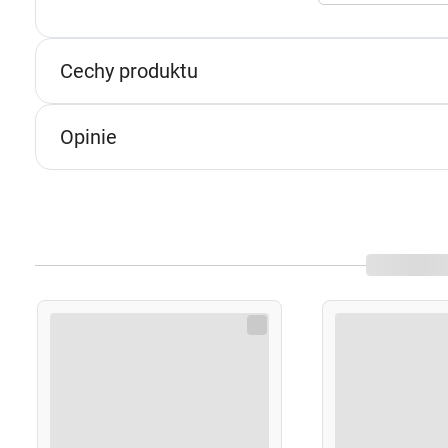
s
n
p
Cechy produktu
p
w
Opinie
U