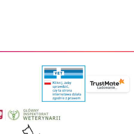
eczki do zębów dla dzieci
Kremy do twarzy
cięce
Kremy przeciwzmarszczkowe
i
Kremy na noc
ory i akcesoria
Cera mieszana tłusta trądzikowa
i i akcesoria
Cera sucha
Smoczki uspokajające dla dzieci i niemowlaków
Cera naczynkowa
Akcesoria do smoczków
Cera wrażliwa i atopowa
 i tekstylia dla dzieci
Na dzień
Otulacze
Na dzień i na noc
Prześcieradła, podkłady
Mgiełki do twarzy
ria do kąpieli
Olejki do twarzy
i
Paski i plastry oczyszczające
nie dzieci
Preparaty punktowe
Szczoteczki i akcesoria do mycia butelek dla dzieci i niemow
Serum do twarzy
Termosy dla dzieci i niemowląt
Wody termalne
Ładowanie...
Śniadaniowki dla dzieci i niemowląt
Korean Beauty
Sterylizatory do butelek dla dzieci i niemowląt
Do rzęs i brwi
Butelki dla dzieci
Kosmetyki do makijażu oczu
Akcesoria do butelek i kubków
Tusze do rzęs
Kubki dla dzieci
Kredki do oczu
Podgrzewacze
Eyelinery
Przechowywanie mleka
Cienie do powiek
Śliniaki
Artykuły kosmetyczne