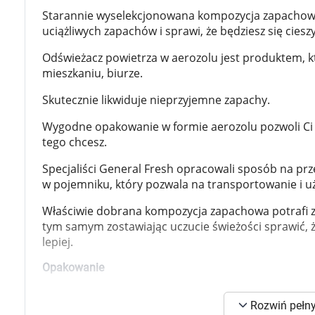
Zabawki
Starannie wyselekcjonowana kompozycja zapachowa
Zwierzęta gospodarskie
uciążliwych zapachów i sprawi, że będziesz się cie
Akwarystyka
Odświeżacz powietrza w aerozolu jest produktem, 
mieszkaniu, biurze.
Skutecznie likwiduje nieprzyjemne zapachy.
Wygodne opakowanie w formie aerozolu pozwoli Ci
tego chcesz.
Specjaliści General Fresh opracowali sposób na prz
w pojemniku, który pozwala na transportowanie i 
Właściwie dobrana kompozycja zapachowa potrafi zl
tym samym zostawiając uczucie świeżości sprawić, 
lepiej. ​
Opakowanie
400ml
K
Rozwiń pełny