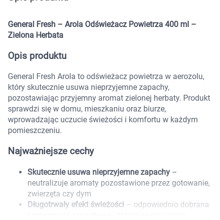
Marki
General Fresh – Arola Odświeżacz Powietrza 400 ml –
Zielona Herbata
Opis produktu
General Fresh Arola to odświeżacz powietrza w aerozolu,
który skutecznie usuwa nieprzyjemne zapachy,
pozostawiając przyjemny aromat zielonej herbaty. Produkt
sprawdzi się w domu, mieszkaniu oraz biurze,
wprowadzając uczucie świeżości i komfortu w każdym
pomieszczeniu.
Najważniejsze cechy
Skutecznie usuwa nieprzyjemne zapachy
–
neutralizuje aromaty pozostawione przez gotowanie,
zwierzęta czy dym
Korzystamy z plików cookies w celu
Długotrwały efekt świeżości
– odpowiednio dobrana
dostosowania zawartości serwisu do Twoich
kompozycja zapachowa utrzymuje przyjemny