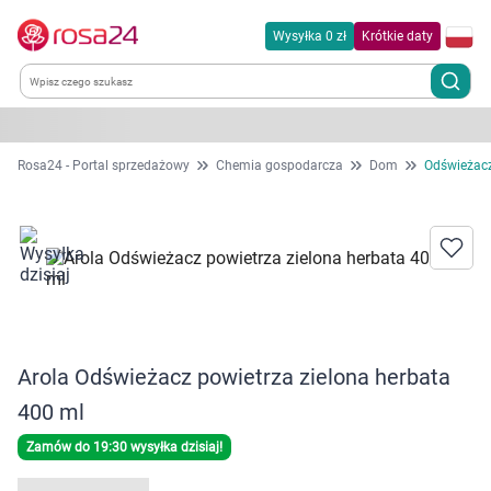
Wysyłka 0 zł
Krótkie daty
Kategorie
Rosa24 - Portal sprzedażowy
Chemia gospodarcza
Dom
Odświeżacz
Chemia gospodarcza
Dla zwierząt
Dom i ogród
Arola Odświeżacz powietrza zielona herbata
Zdrowie
400 ml
Kobieta w ciąży i mama
Zamów do 19:30 wysyłka dzisiaj!