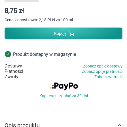
Dziecko
8,75 zł
Higiena
Cena jednostkowa:
2,18 PLN za 100 ml
Kosmetyki
Kupuję
Mężczyzna
Produkt dostępny w magazynie
Zdrowy styl życia
Dostawy
Zobacz opcje dostawy
Płatności
Zobacz opcje płatności
Zabawki
Zwroty
Zobacz warunki
Sprzęt medyczny
Kup teraz - zapłać za 30 dni
Motoryzacja
Grupy produktowe
Opis produktu