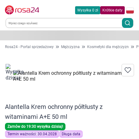
Wysyłka 0 zł
Krótkie daty
Kategorie
Rosa24 - Portal sprzedażowy
Mężczyzna
Kosmetyki dla mężczyzn
P
Chemia gospodarcza
Dla zwierząt
Dom i ogród
Alantella Krem ochronny półtłusty z
Zdrowie
witaminami A+E 50 ml
Kobieta w ciąży i mama
Zamów do 19:30 wysyłka dzisiaj!
Termin ważności: 30.04.2028
Długa data