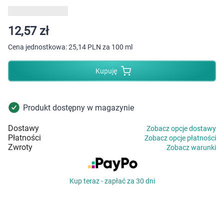
Dziecko
Higiena
12,57 zł
Cena jednostkowa:
25,14 PLN za 100 ml
Kosmetyki
Kupuję
Mężczyzna
Zdrowy styl życia
Produkt dostępny w magazynie
Dostawy
Zobacz opcje dostawy
Zabawki
Płatności
Zobacz opcje płatności
Zwroty
Zobacz warunki
Sprzęt medyczny
Kup teraz - zapłać za 30 dni
Motoryzacja
Grupy produktowe