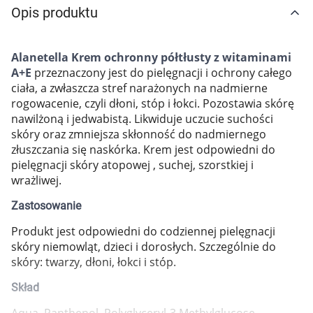
Opis produktu
Marki
Alanetella Krem ochronny półtłusty z witaminami
A+E
przeznaczony jest do pielęgnacji i ochrony całego
ciała, a zwłaszcza stref narażonych na nadmierne
rogowacenie, czyli dłoni, stóp i łokci. Pozostawia skórę
nawilżoną i jedwabistą. Likwiduje uczucie suchości
skóry oraz zmniejsza skłonność do nadmiernego
złuszczania się naskórka. Krem jest odpowiedni do
pielęgnacji skóry atopowej , suchej, szorstkiej i
wrażliwej.
Zastosowanie
Produkt jest odpowiedni do codziennej pielęgnacji
skóry niemowląt, dzieci i dorosłych. Szczególnie do
skóry: twarzy, dłoni, łokci i stóp.
Skład
Korzystamy z plików cookies w celu
dostosowania zawartości serwisu do Twoich