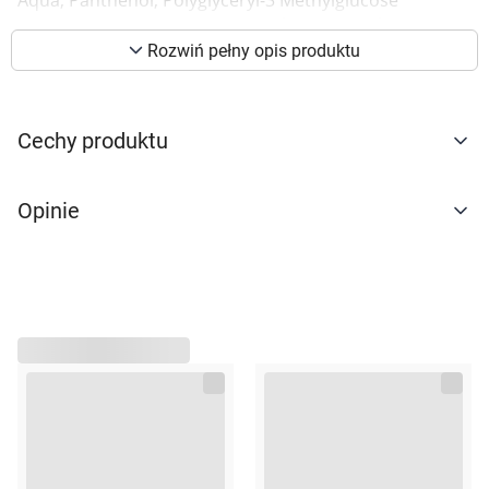
Aqua, Panthenol, Polyglyceryl-3 Methylglucose
preferencji. Więcej informacji znajdziesz w
Distearate, Butyrospermum Parkii Butter, Glycerin,
naszej
polityce prywatności
. Możesz określić
Cetearyl Alcohol, Glyceryl Stearates, Hydrogenated
Rozwiń pełny opis produktu
Coco-Glycerides, lsostearyl lsostearate, Lanolin,
warunki przechowywania lub dostępu do
Octyldodecanol, Dicaprylyl Carbonate, Olea Europaea
cookies poprzez kliknięcie przycisku
Husk Oil, Inulin, Phenoxyethanol, Olea Europaea Fruit
"Ustawienia" lub możesz zaakceptować
Cechy produktu
Oil, Sodium Polyacrylate, Tocopheryl Acetate, Allantoin,
ustawienia wszystkich cookies klikając
Alpha-Glucan Oligosaccharide, Parfum, Xanthan Gum,
AKCEPTUJĘ WSZYSTKIE
Sodium Acrylates Copolymer, CaprylidCapric
Opinie
Triglyceride, Ethylhexylglycerin, Disodium EDTA, Citric
Acid, Retinyl Palmitate, Tocopherol.
AKCEPTUJĘ WSZYSTKIE
Stosowanie
Ustawienia
Smarować kilka razy dziennie.
Opakowanie
50ml