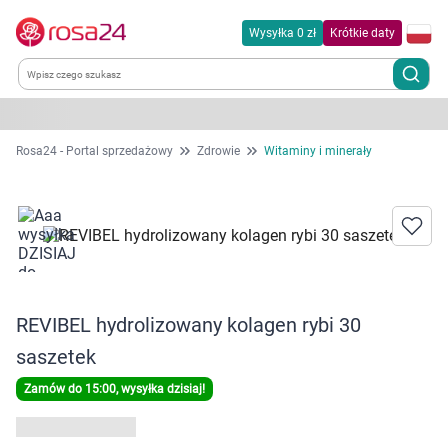
Wysyłka 0 zł
Krótkie daty
Kategorie
Rosa24 - Portal sprzedażowy
Zdrowie
Witaminy i minerały
Chemia gospodarcza
Dla zwierząt
Dom i ogród
REVIBEL hydrolizowany kolagen rybi 30
Zdrowie
saszetek
Zamów do 15:00, wysyłka dzisiaj!
Kobieta w ciąży i mama