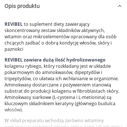
Opis produktu
Marki
REVIBEL
to suplement diety zawierający
skoncentrowany zestaw składników aktywnych,
witamin oraz mikroelementów opracowany dla osób
chcących zadbać o dobrą kondycję włosów, skóry i
paznokci
REVIBEL zawiera dużą ilość hydrolizowanego
kolagenu rybiego, który rozkładany jest w układzie
pokarmowym do aminokwasów, dipeptydów i
tripeptydów, co ułatwia ich wchłanianie w organizmie.
Aminokwasy dostarczane z pożywieniem stanowią
substrat do produkcji kolagenu w fibroblastach skóry.
Aminokwasy siarkowe (L-cysteina i L-metionina) są
kluczowym składnikiem keratyny (głównego budulca
włosów).
Korzystamy z plików cookies w celu
W skład preparatu wchodzą zarówno witaminy
pomagające zachować zdrową skórę, takie jak witamina
dostosowania zawartości serwisu do Twoich