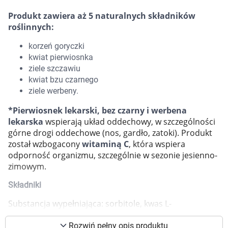
Marki
Produkt zawiera aż 5 naturalnych składników
roślinnych:
korzeń goryczki
kwiat pierwiosnka
ziele szczawiu
kwiat bzu czarnego
ziele werbeny.
*Pierwiosnek lekarski, bez czarny i werbena
lekarska
wspierają układ oddechowy, w szczególności
górne drogi oddechowe (nos, gardło, zatoki). Produkt
został wzbogacony
witaminą C
, która wspiera
odporność organizmu, szczególnie w sezonie jesienno-
zimowym.
Składniki
Korzystamy z plików cookies w celu
Substancja wypełniająca: sorbitole, kwas L-
dostosowania zawartości serwisu do Twoich
askorbinowy, kwiat pierwiosnka lekarskiego (Primula
veris), ziele szczawiu zwyczajnego (Rumex acetosa),
preferencji. Więcej informacji znajdziesz w
Rozwiń pełny opis produktu