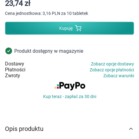
Dziecko
23,74 zł
Cena jednostkowa:
3,16 PLN za 10 tabletek
Higiena
Kupuję
Kosmetyki
Mężczyzna
Produkt dostępny w magazynie
Dostawy
Zobacz opcje dostawy
Zdrowy styl życia
Płatności
Zobacz opcje płatności
Zwroty
Zobacz warunki
Zabawki
Kup teraz - zapłać za 30 dni
Sprzęt medyczny
Motoryzacja
Opis produktu
Grupy produktowe