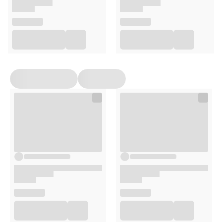
się z dokładnymi informacjami podanymi na opakowaniu
lub załączonej ulotce.