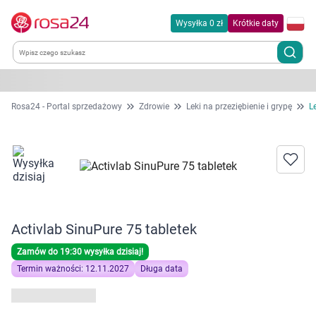
Wysyłka 0 zł
Krótkie daty
Kategorie
Rosa24 - Portal sprzedażowy
Zdrowie
Leki na przeziębienie i grypę
L
Chemia gospodarcza
Dla zwierząt
Dom i ogród
Activlab SinuPure 75 tabletek
Zdrowie
Zamów do 19:30 wysyłka dzisiaj!
Termin ważności: 12.11.2027
Długa data
Kobieta w ciąży i mama