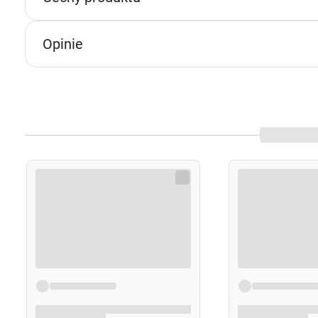
p
p
Opinie
w
U