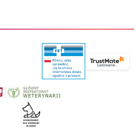
eczki do zębów dla dzieci
Kremy do twarzy
cięce
Kremy przeciwzmarszczkowe
i
Kremy na noc
ory i akcesoria
Cera mieszana tłusta trądzikowa
i i akcesoria
Cera sucha
Smoczki uspokajające dla dzieci i niemowlaków
Cera naczynkowa
Akcesoria do smoczków
Cera wrażliwa i atopowa
 i tekstylia dla dzieci
Na dzień
Otulacze
Na dzień i na noc
Prześcieradła, podkłady
Mgiełki do twarzy
ria do kąpieli
Olejki do twarzy
Ładowanie...
i
Paski i plastry oczyszczające
nie dzieci
Preparaty punktowe
Szczoteczki i akcesoria do mycia butelek dla dzieci i niemow
Serum do twarzy
Termosy dla dzieci i niemowląt
Wody termalne
Śniadaniowki dla dzieci i niemowląt
Korean Beauty
Sterylizatory do butelek dla dzieci i niemowląt
Do rzęs i brwi
Butelki dla dzieci
Kosmetyki do makijażu oczu
Akcesoria do butelek i kubków
Tusze do rzęs
Kubki dla dzieci
Kredki do oczu
Podgrzewacze
Eyelinery
Przechowywanie mleka
Cienie do powiek
Śliniaki
Artykuły kosmetyczne