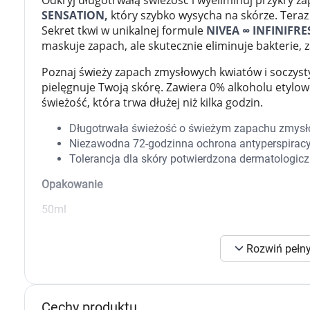
Odkryj długotrwałą świeżość i wyeliminuj przykry z
Zabawki
SENSATION,
który szybko wysycha na skórze. Tera
Zwierzęta gospodarskie
Sekret tkwi w unikalnej formule
NIVEA ∞ INFINIFRE
Akwarystyka
maskuje zapach, ale skutecznie eliminuje bakterie, 
Poznaj świeży zapach zmysłowych kwiatów i soczyst
pielęgnuje Twoją skórę. Zawiera 0% alkoholu etylow
świeżość, która trwa dłużej niż kilka godzin.
Długotrwała świeżość o świeżym zapachu zmysło
Niezawodna 72-godzinna ochrona antyperspiracyj
Tolerancja dla skóry potwierdzona dermatologicz
Opakowanie
50ml
Rozwiń pełny
K
s
Cechy produktu
n