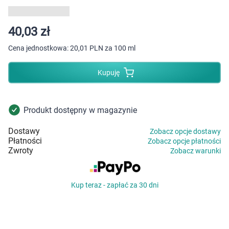
Dziecko
Higiena
40,03 zł
Cena jednostkowa:
20,01 PLN za 100 ml
Kosmetyki
Kupuję
Mężczyzna
Zdrowy styl życia
Produkt dostępny w magazynie
Dostawy
Zobacz opcje dostawy
Zabawki
Płatności
Zobacz opcje płatności
Zwroty
Zobacz warunki
Sprzęt medyczny
Kup teraz - zapłać za 30 dni
Motoryzacja
Grupy produktowe