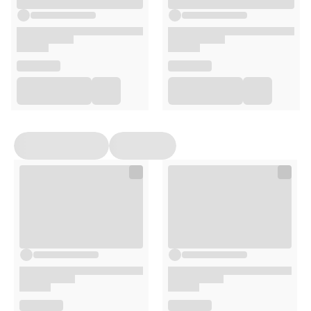
Węglowodany (33 kJ%)
12,4 g
- w tym cukry
7,4 g
- w tym laktoza
≤ 0,4 g
Błonnik (0,7 kJ%)
0 g
Białko (27 kJ%)
10 g
Sól (Na x 2,5)
0,15 g
Woda
79 ml
Osmolarność
390 mosmol/l
Osmolalność
510 mosmol/kg H20
Witamina A
213 µg ER