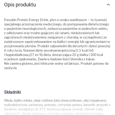
Opis produktu
Marki
Fresubin Protein Energy Drink, płyn o smaku waniliowym – to żywność
specjalnego przeznaczenia medycznego, do postępowania dietetycznego
u pacjentów neurologicznych, zwłaszcza pacjentów w podeszłym wieku,
z odleżynami oraz trudno gojącymi się ranami, niedożywionych lub
zagrożonych niedożywieniem związanym z chorobą, w szczególności ze
zwiększonym zapotrzebowaniem na białko i energię lub ograniczeniami w
przyjmowaniu płynów. Produkt odpowiedni dla dorosłych i dzieci powyżej
6 roku życia. Stanowi dietę wysokoenergetyczną (1,5 kcal/ml)
i bogatobiałkową (27 en %) dieta, dostarczająca 20 g białka i 300 kcal
w jednym opakowaniu. Zawiera śladowe ilości błonnika z kakao.
Nie zawiera glutenu, jest klinicznie wolny od laktozy. Produkt gotowy do
spożycia.
Składniki
Woda, białko mleka, oleje roślinne (olej słonecznikowy, olej rzepakowy),
maltodekstryna, sacharoza, aromaty, cytrynian potasu, barwnik: proszek z
Korzystamy z plików cookies w celu
buraków, emulgatory (E 471, lecytyna sojowa), aromat, chlorek sodu,
dostosowania zawartości serwisu do Twoich
witamina C, tlenek magnezu, cytrynian magnezu, pirofosforan żelaza,