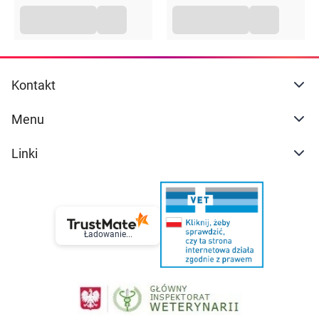
- w tym Betakaroten
63 µg
Witamina D3
2,5 µg
Kontakt
Witamina E
3,75 mg α-ET
Menu
Witamina K1
21 µg
Linki
Witamina B1
0,3 mg
Witamina B2
0,4 mg
Niacyna
3,18 mg EN
Ładowanie...
Witamina B6
0,43 mg
Witamina B12
0,75 µg