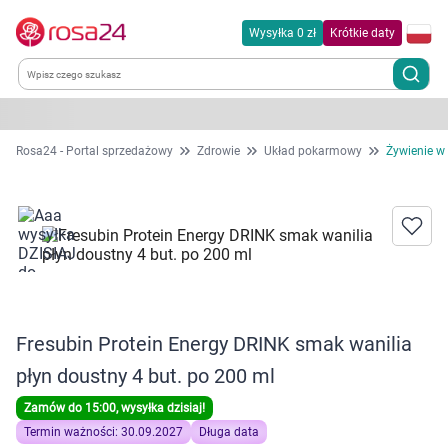
Wysyłka 0 zł
Krótkie daty
Kategorie
Rosa24 - Portal sprzedażowy
Zdrowie
Układ pokarmowy
Żywienie w
Chemia gospodarcza
Dla zwierząt
Dom i ogród
Fresubin Protein Energy DRINK smak wanilia
Zdrowie
płyn doustny 4 but. po 200 ml
Kobieta w ciąży i mama
Zamów do 15:00, wysyłka dzisiaj!
Termin ważności: 30.09.2027
Długa data