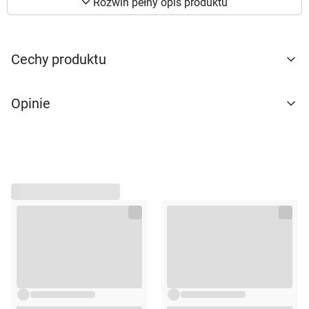
Rozwiń pełny opis produktu
naszej
polityce prywatności
. Możesz określić
warunki przechowywania lub dostępu do
cookies poprzez kliknięcie przycisku
Cechy produktu
"Ustawienia" lub możesz zaakceptować
ustawienia wszystkich cookies klikając
AKCEPTUJĘ WSZYSTKIE
Opinie
AKCEPTUJĘ WSZYSTKIE
Ustawienia