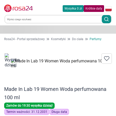
Wysyłka 0 zł
Krótkie daty
Kategorie
Rosa24 - Portal sprzedażowy
Kosmetyki
Do ciała
Perfumy
Chemia gospodarcza
Dla zwierząt
Dom i ogród
Made In Lab 19 Women Woda perfumowana
Zdrowie
100 ml
Kobieta w ciąży i mama
Zamów do 19:30 wysyłka dzisiaj!
Termin ważności: 31.12.2031
Długa data