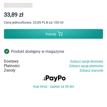
Dziecko
Higiena
33,89 zł
Cena jednostkowa:
33,89 PLN za 100 ml
Kosmetyki
Kupuję
Mężczyzna
Zdrowy styl życia
Produkt dostępny w magazynie
Dostawy
Zobacz opcje dostawy
Zabawki
Płatności
Zobacz opcje płatności
Zwroty
Zobacz warunki
Sprzęt medyczny
Kup teraz - zapłać za 30 dni
Motoryzacja
Grupy produktowe