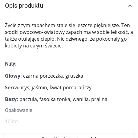
Opis produktu
Marki
Życie z tym zapachem staje się jeszcze piękniejsze. Ten
słodki owocowo-kwiatowy zapach ma w sobie lekkość, a
także otulające ciepło. Nic dziwnego, że pokochały go
kobiety na całym świecie.
Nuty:
Głowy:
czarna porzeczka, gruszka
Serca:
irys, jaśmin, kwiat pomarańczy
Bazy:
paczula, fasolka tonka, wanilia, pralina
Opakowanie
100ml
Korzystamy z plików cookies w celu
dostosowania zawartości serwisu do Twoich
preferencji. Więcej informacji znajdziesz w