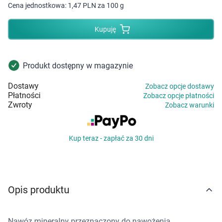
Dziecko
Cena jednostkowa:
1,47 PLN za 100 g
Higiena
Kupuję
Kosmetyki
Produkt dostępny w magazynie
Mężczyzna
Dostawy
Zobacz opcje dostawy
Płatności
Zobacz opcje płatności
Zdrowy styl życia
Zwroty
Zobacz warunki
Zabawki
Kup teraz - zapłać za 30 dni
Sprzęt medyczny
Motoryzacja
Opis produktu
Grupy produktowe
Nawóz mineralny przeznaczony do nawożenia