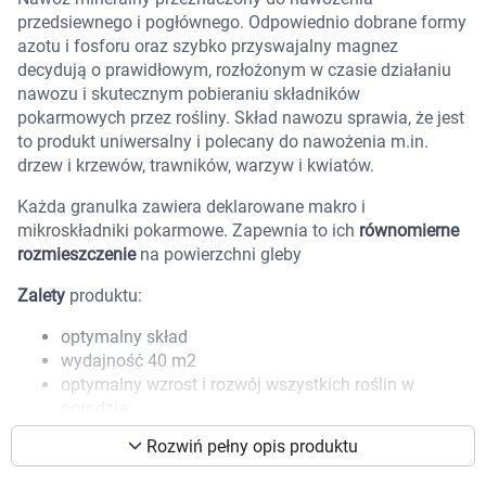
przedsiewnego i pogłównego. Odpowiednio dobrane formy
Marki
azotu i fosforu oraz szybko przyswajalny magnez
decydują o prawidłowym, rozłożonym w czasie działaniu
nawozu i skutecznym pobieraniu składników
pokarmowych przez rośliny. Skład nawozu sprawia, że jest
to produkt uniwersalny i polecany do nawożenia m.in.
drzew i krzewów, trawników, warzyw i kwiatów.
Każda granulka zawiera deklarowane makro i
mikroskładniki pokarmowe. Zapewnia to ich
równomierne
rozmieszczenie
na powierzchni gleby
Zalety
produktu:
optymalny skład
wydajność 40 m2
optymalny wzrost i rozwój wszystkich roślin w
ogrodzie
z makro i mikroelementami
Rozwiń pełny opis produktu
Korzystamy z plików cookies w celu
Składniki
dostosowania zawartości serwisu do Twoich