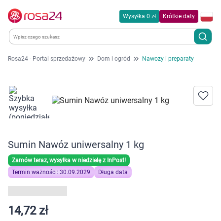
Wysyłka 0 zł
Krótkie daty
Rosa24 - Portal sprzedażowy
Dom i ogród
Nawozy i preparaty
Kategorie
Chemia gospodarcza
Dla zwierząt
Sumin Nawóz uniwersalny 1 kg
Dom i ogród
Zamów teraz, wysyłka w niedzielę z InPost!
Zdrowie
Termin ważności: 30.09.2029
Długa data
Kobieta w ciąży i mama
14,72 zł