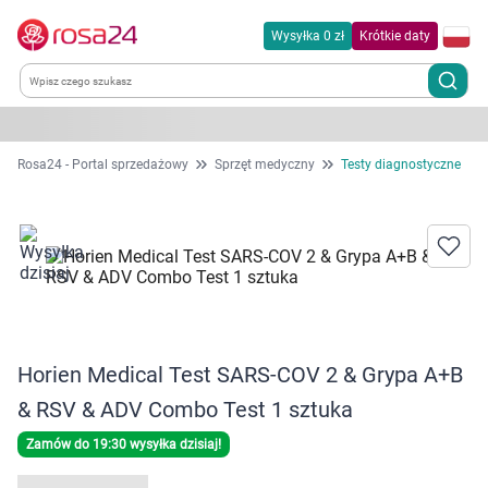
Wysyłka 0 zł
Krótkie daty
Kategorie
Rosa24 - Portal sprzedażowy
Sprzęt medyczny
Testy diagnostyczne
Chemia gospodarcza
Dla zwierząt
Dom i ogród
Horien Medical Test SARS-COV 2 & Grypa A+B
Zdrowie
& RSV & ADV Combo Test 1 sztuka
Kobieta w ciąży i mama
Zamów do 19:30 wysyłka dzisiaj!