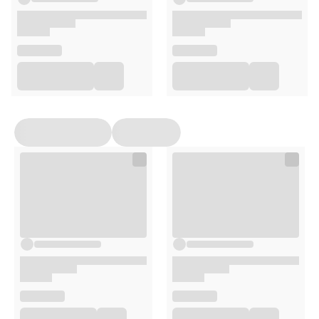
1 sterylna wymazówka
1 probówka z buforem ekstrakcyjnym
1 woreczek na odpady
instrukcja obsługi
Uwagi
Wyrób medyczny przeznaczony do samokontroli -
posiada oznakowanie CE nr:
3018
Posiada deklarację zgodności UE
Zawiera instrukcję obsługi w języku polskim
Zawiera etykietę w języku polskim