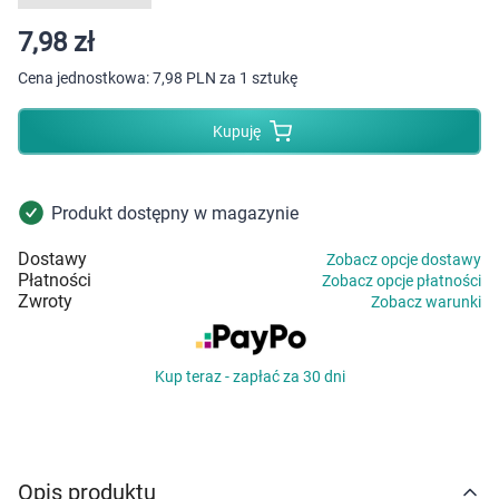
Dziecko
7,98 zł
Higiena
Cena jednostkowa:
7,98 PLN za 1 sztukę
Kosmetyki
Kupuję
Mężczyzna
Produkt dostępny w magazynie
Zdrowy styl życia
Dostawy
Zobacz opcje dostawy
Płatności
Zobacz opcje płatności
Zabawki
Zwroty
Zobacz warunki
Sprzęt medyczny
Kup teraz - zapłać za 30 dni
Motoryzacja
Grupy produktowe
Opis produktu