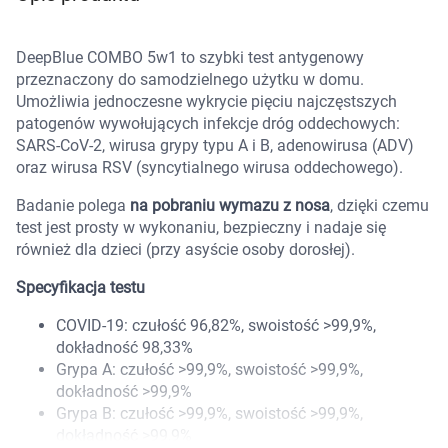
Marki
DeepBlue COMBO 5w1 to szybki test antygenowy
przeznaczony do samodzielnego użytku w domu.
Umożliwia jednoczesne wykrycie pięciu najczęstszych
patogenów wywołujących infekcje dróg oddechowych:
SARS-CoV-2, wirusa grypy typu A i B, adenowirusa (ADV)
oraz wirusa RSV (syncytialnego wirusa oddechowego).
Badanie polega
na pobraniu wymazu z nosa
, dzięki czemu
test jest prosty w wykonaniu, bezpieczny i nadaje się
również dla dzieci (przy asyście osoby dorosłej).
Specyfikacja testu
COVID-19: czułość 96,82%, swoistość >99,9%,
dokładność 98,33%
Grypa A: czułość >99,9%, swoistość >99,9%,
dokładność >99,9%
Korzystamy z plików cookies w celu
Grypa B: czułość >99,9%, swoistość >99,9%,
dostosowania zawartości serwisu do Twoich
dokładność >99,9%